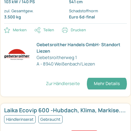
103 kW / 140 PS
541 cm
zul. Gesamtgew.
Schadstoffnorm
3.500 kg
Euro 6d-final
Merken
Teilen
Drucken
Gebetsroither Handels GmbH- Standort
Liezen
Gebetsroitherweg 1
A - 8940 Weißenbach/Liezen
Zur Händlerseite
Mehr Details
Laika Ecovip 600 -Hubdach, Klima, Markise....
Händlerinserat
Gebraucht