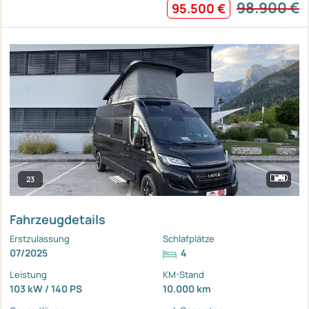
98.900 €
95.500 €
23
Fahrzeugdetails
Erstzulassung
Schlafplätze
07/2025
4
Leistung
KM-Stand
103 kW / 140 PS
10.000 km