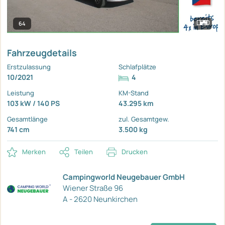
64
Fahrzeugdetails
Erstzulassung
Schlafplätze
10/2021
4
Leistung
KM-Stand
103 kW / 140 PS
43.295 km
Gesamtlänge
zul. Gesamtgew.
741 cm
3.500 kg
Merken
Teilen
Drucken
Campingworld Neugebauer GmbH
Wiener Straße 96
A - 2620 Neunkirchen