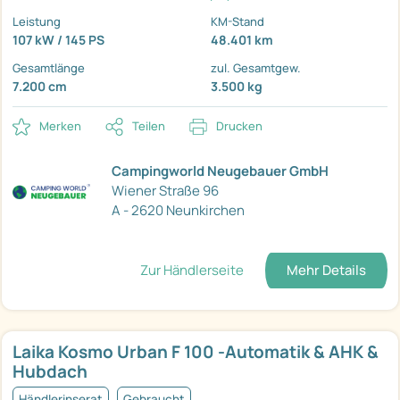
Leistung
KM-Stand
107 kW / 145 PS
48.401 km
Gesamtlänge
zul. Gesamtgew.
7.200 cm
3.500 kg
Merken
Teilen
Drucken
Campingworld Neugebauer GmbH
Wiener Straße 96
A - 2620 Neunkirchen
Zur Händlerseite
Mehr Details
Laika Kosmo Urban F 100 -Automatik & AHK &
Hubdach
Händlerinserat
Gebraucht