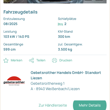
Fahrzeugdetails
Erstzulassung
Schlafplätze
08/2025
2
Leistung
KM-Stand
103 kW / 140 PS
300 km
Gesamtlänge
zul. Gesamtgew.
599 cm
3.500 kg
Merken
Teilen
Drucken
Gebetsroither Handels GmbH- Standort
Liezen
Gebetsroitherweg 1
A - 8940 Weißenbach/Liezen
Zur Händlerseite
Mehr Details