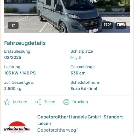
360°
17
Fahrzeugdetails
Erstzulassung
Schlafplätze
02/2026
3
Leistung
Gesamtlänge
103 kW / 140 PS
636 cm
zul. Gesamtgew.
Schadstoffnorm
3.500 kg
Euro 6d-final
Merken
Teilen
Drucken
Gebetsroither Handels GmbH- Standort
Liezen
Gebetsroitherweg 1