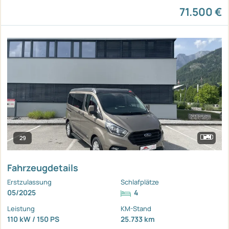
71.500 €
29
Fahrzeugdetails
Erstzulassung
Schlafplätze
05/2025
4
Leistung
KM-Stand
110 kW / 150 PS
25.733 km