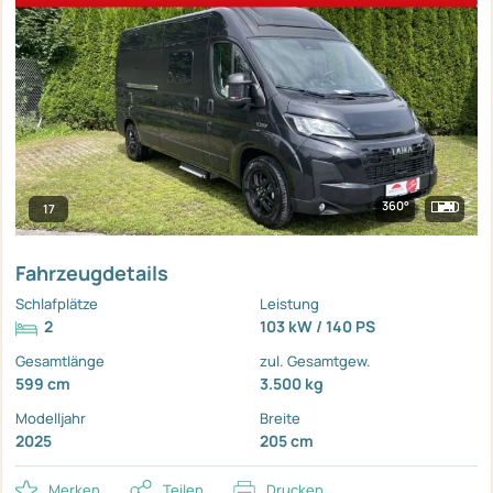
360°
17
Fahrzeugdetails
Schlafplätze
Leistung
2
103 kW / 140 PS
Gesamtlänge
zul. Gesamtgew.
599 cm
3.500 kg
Modelljahr
Breite
2025
205 cm
Merken
Teilen
Drucken