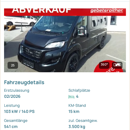
360°
25
Fahrzeugdetails
Erstzulassung
Schlafplätze
02/2026
4
Leistung
KM-Stand
103 kW / 140 PS
15 km
Gesamtlänge
zul. Gesamtgew.
541 cm
3.500 kg