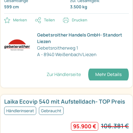
Gesamtlänge
zul. Gesamtgew.
599 cm
3.500 kg
Merken
Teilen
Drucken
Gebetsroither Handels GmbH- Standort
Liezen
Gebetsroitherweg 1
A - 8940 Weißenbach/Liezen
Zur Händlerseite
Mehr Details
Laika Ecovip 540 mit Aufstelldach- TOP Preis
Händlerinserat
Gebraucht
106.381 €
95.900 €