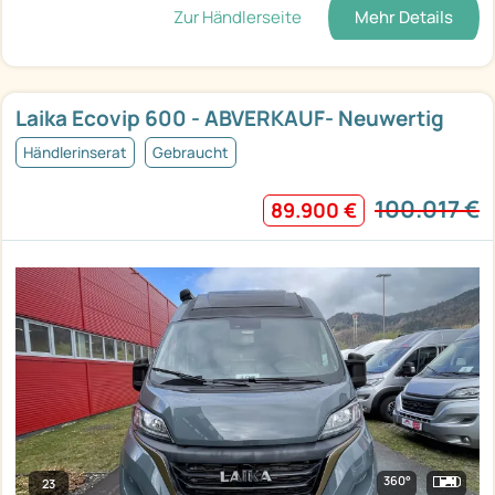
Zur Händlerseite
Mehr Details
Laika Ecovip 600 - ABVERKAUF- Neuwertig
Händlerinserat
Gebraucht
100.017 €
89.900 €
360°
23