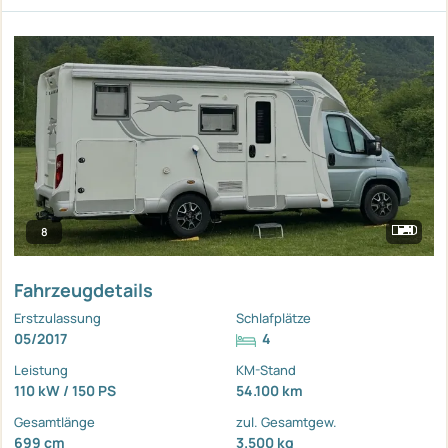
8
Fahrzeugdetails
Erstzulassung
Schlafplätze
05/2017
4
Leistung
KM-Stand
110 kW / 150 PS
54.100 km
Gesamtlänge
zul. Gesamtgew.
699 cm
3.500 kg