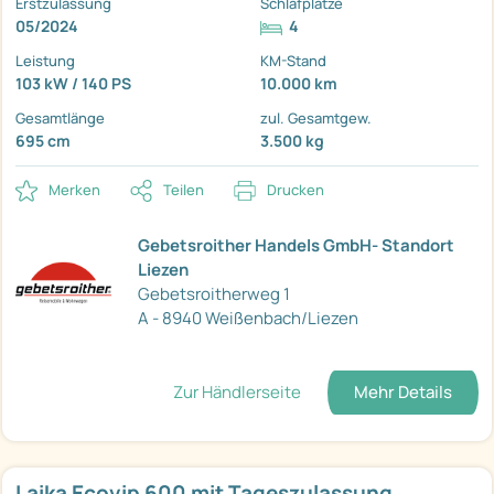
Erstzulassung
Schlafplätze
05/2024
4
Leistung
KM-Stand
103 kW / 140 PS
10.000 km
Gesamtlänge
zul. Gesamtgew.
695 cm
3.500 kg
Merken
Teilen
Drucken
Gebetsroither Handels GmbH- Standort
Liezen
Gebetsroitherweg 1
A - 8940 Weißenbach/Liezen
Zur Händlerseite
Mehr Details
Laika Ecovip 600 mit Tageszulassung