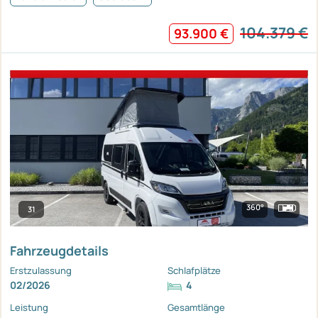
104.379 €
93.900 €
360°
31
Fahrzeugdetails
Erstzulassung
Schlafplätze
02/2026
4
Leistung
Gesamtlänge