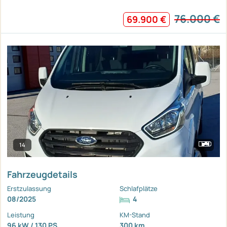
76.000 €
69.900 €
14
Fahrzeugdetails
Erstzulassung
Schlafplätze
08/2025
4
Leistung
KM-Stand
96 kW / 130 PS
300 km