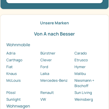
Unsere Marken
Von A nach Besser
Wohnmobile
Adria
Bürstner
Carado
Carthago
Clever
Etrusco
Fiat
Ford
Hymer
Knaus
Laika
Malibu
McLouis
Mercedes-Benz
Niesmann +
Bischoff
Pössl
Renault
Sun Living
Sunlight
VW
Weinsberg
Wohnwagen