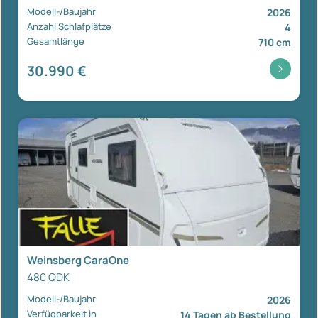
Modell-/Baujahr
2026
Anzahl Schlafplätze
4
Gesamtlänge
710 cm
30.990 €
Weinsberg CaraOne
480 QDK
Modell-/Baujahr
2026
Verfügbarkeit in
14 Tagen ab Bestellung