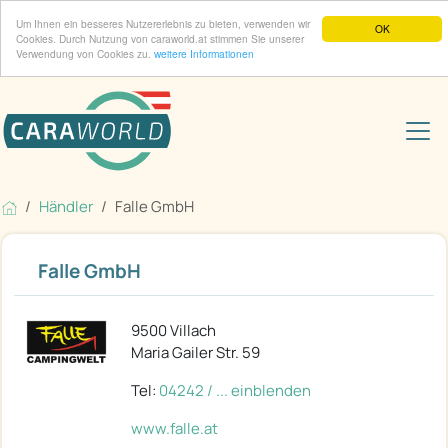
Um Ihnen ein besseres Nutzererlebnis zu bieten, verwenden wir
OK
Cookies. Durch Nutzung von caraworld.at stimmen Sie unserer
Verwendung von Cookies zu.
weitere Informationen
Händler
Falle GmbH
Falle GmbH
9500 Villach
Maria Gailer Str. 59
Tel:
04242 / ... einblenden
www.falle.at