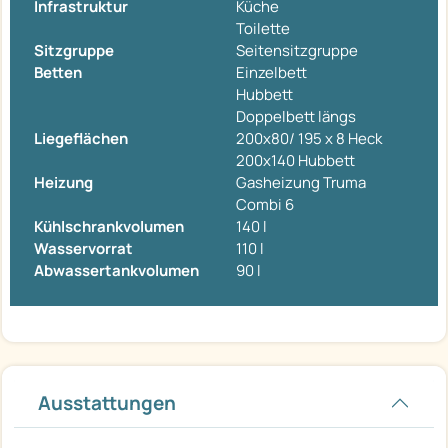
Infrastruktur
Küche
Toilette
Sitzgruppe
Seitensitzgruppe
Betten
Einzelbett
Hubbett
Doppelbett längs
Liegeflächen
200x80/ 195 x 8 Heck
200x140 Hubbett
Heizung
Gasheizung Truma
Combi 6
Kühlschrankvolumen
140 l
Wasservorrat
110 l
Abwassertankvolumen
90 l
Ausstattungen