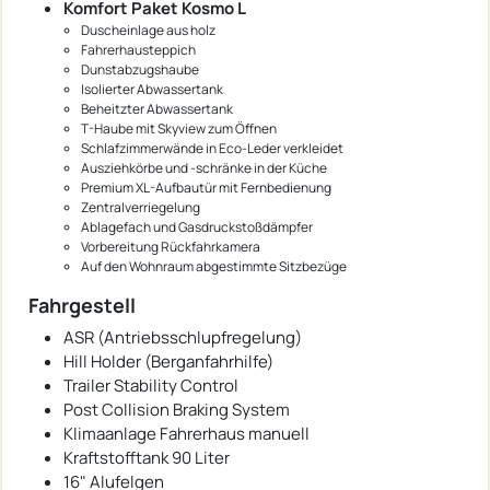
Komfort Paket Kosmo L
Duscheinlage aus holz
Fahrerhausteppich
Dunstabzugshaube
Isolierter Abwassertank
Beheitzter Abwassertank
T-Haube mit Skyview zum Öffnen
Schlafzimmerwände in Eco-Leder verkleidet
Ausziehkörbe und -schränke in der Küche
Premium XL-Aufbautür mit Fernbedienung
Zentralverriegelung
Ablagefach und Gasdruckstoßdämpfer
Vorbereitung Rückfahrkamera
Auf den Wohnraum abgestimmte Sitzbezüge
Fahrgestell
ASR (Antriebsschlupfregelung)
Hill Holder (Berganfahrhilfe)
Trailer Stability Control
Post Collision Braking System
Klimaanlage Fahrerhaus manuell
Kraftstofftank 90 Liter
16" Alufelgen