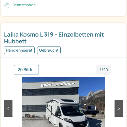
Beanstanden
Laika Kosmo L 319 - Einzelbetten mit
Hubbett
Händlerinserat
Gebraucht
20 Bilder
1/20
zurück
weit