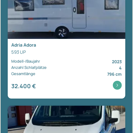
Adria Adora
593 UP
Modell-/Baujahr
2023
Anzahl Schlafplätze
4
Gesamtlänge
796 cm
32.400 €