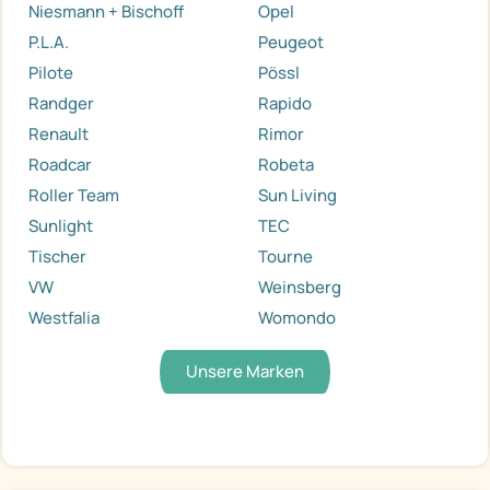
Niesmann + Bischoff
Opel
P.L.A.
Peugeot
Pilote
Pössl
Randger
Rapido
Renault
Rimor
Roadcar
Robeta
Roller Team
Sun Living
Sunlight
TEC
Tischer
Tourne
VW
Weinsberg
Westfalia
Womondo
Unsere Marken