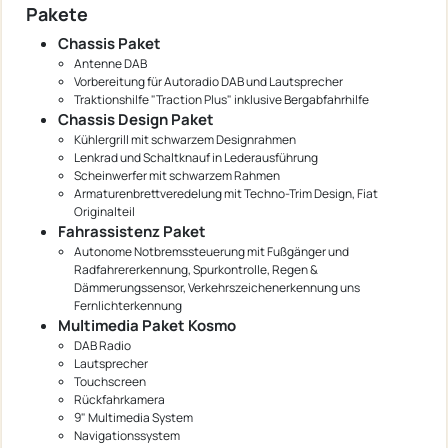
Pakete
Chassis Paket
Antenne DAB
Vorbereitung für Autoradio DAB und Lautsprecher
Traktionshilfe "Traction Plus" inklusive Bergabfahrhilfe
Chassis Design Paket
Kühlergrill mit schwarzem Designrahmen
Lenkrad und Schaltknauf in Lederausführung
Scheinwerfer mit schwarzem Rahmen
Armaturenbrettveredelung mit Techno-Trim Design, Fiat
Originalteil
Fahrassistenz Paket
Autonome Notbremssteuerung mit Fußgänger und
Radfahrererkennung, Spurkontrolle, Regen &
Dämmerungssensor, Verkehrszeichenerkennung uns
Fernlichterkennung
Multimedia Paket Kosmo
DAB Radio
Lautsprecher
Touchscreen
Rückfahrkamera
9" Multimedia System
Navigationssystem