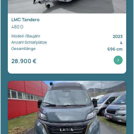
LMC Tandero
480 D
Modell-/Baujahr
2023
Anzahl Schlafplätze
4
Gesamtlänge
696 cm
28.900 €