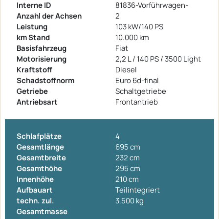
Interne ID
81836-Vorführwagen-
Anzahl der Achsen
2
Leistung
103 kW/140 PS
km Stand
10.000 km
Basisfahrzeug
Fiat
Motorisierung
2,2 L / 140 PS / 3500 Light
Kraftstoff
Diesel
Schadstoffnorm
Euro 6d-final
Getriebe
Schaltgetriebe
Antriebsart
Frontantrieb
Schlafplätze
4
Gesamtlänge
695 cm
Gesamtbreite
232 cm
Gesamthöhe
295 cm
Innenhöhe
210 cm
Aufbauart
Teilintegriert
techn. zul.
3.500 kg
Gesamtmasse