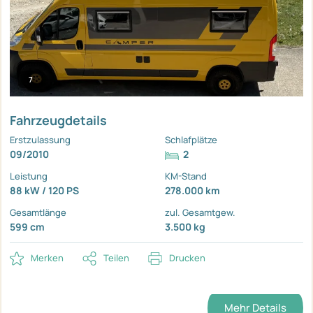
7
Fahrzeugdetails
Erstzulassung
Schlafplätze
09/2010
2
Leistung
KM-Stand
88 kW / 120 PS
278.000 km
Gesamtlänge
zul. Gesamtgew.
599 cm
3.500 kg
Merken
Teilen
Drucken
Mehr Details