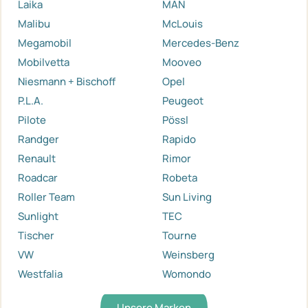
Laika
MAN
Malibu
McLouis
Megamobil
Mercedes-Benz
Mobilvetta
Mooveo
Niesmann + Bischoff
Opel
P.L.A.
Peugeot
Pilote
Pössl
Randger
Rapido
Renault
Rimor
Roadcar
Robeta
Roller Team
Sun Living
Sunlight
TEC
Tischer
Tourne
VW
Weinsberg
Westfalia
Womondo
Unsere Marken