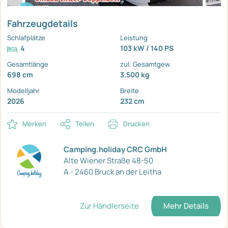
Fahrzeugdetails
Schlafplätze
Leistung
4
103 kW / 140 PS
Gesamtlänge
zul. Gesamtgew.
698 cm
3.500 kg
Modelljahr
Breite
2026
232 cm
Merken
Teilen
Drucken
Camping.holiday CRC GmbH
Alte Wiener Straße 48-50
A - 2460 Bruck an der Leitha
Zur Händlerseite
Mehr Details