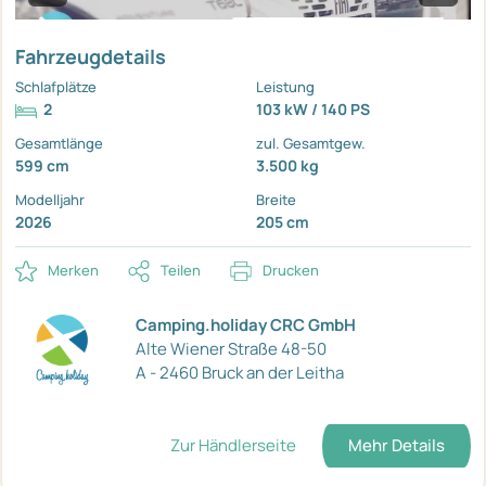
Fahrzeugdetails
Schlafplätze
Leistung
2
103 kW / 140 PS
Gesamtlänge
zul. Gesamtgew.
599 cm
3.500 kg
Modelljahr
Breite
2026
205 cm
Merken
Teilen
Drucken
Camping.holiday CRC GmbH
Alte Wiener Straße 48-50
A - 2460 Bruck an der Leitha
Zur Händlerseite
Mehr Details