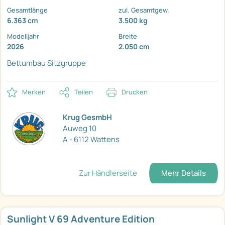
Gesamtlänge
zul. Gesamtgew.
6.363 cm
3.500 kg
Modelljahr
Breite
2026
2.050 cm
Bettumbau Sitzgruppe
Merken
Teilen
Drucken
Krug GesmbH
Auweg 10
A - 6112 Wattens
Zur Händlerseite
Mehr Details
Sunlight V 69 Adventure Edition