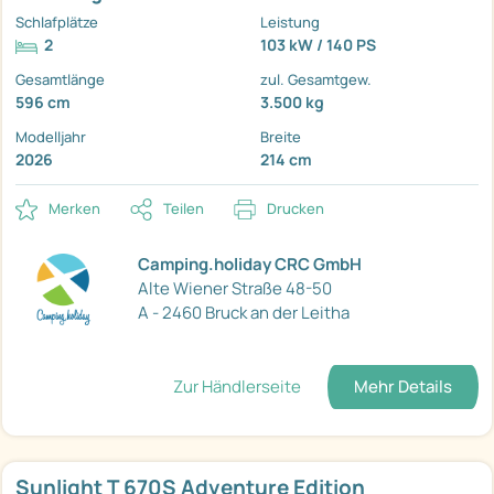
Schlafplätze
Leistung
2
103 kW / 140 PS
Gesamtlänge
zul. Gesamtgew.
596 cm
3.500 kg
Modelljahr
Breite
2026
214 cm
Merken
Teilen
Drucken
Camping.holiday CRC GmbH
Alte Wiener Straße 48-50
A - 2460 Bruck an der Leitha
Zur Händlerseite
Mehr Details
Sunlight T 670S Adventure Edition