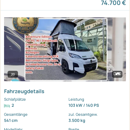
74.700 €
20
Fahrzeugdetails
Schlafplätze
Leistung
2
103 kW / 140 PS
Gesamtlänge
zul. Gesamtgew.
541 cm
3.500 kg
Modelljahr
Breite