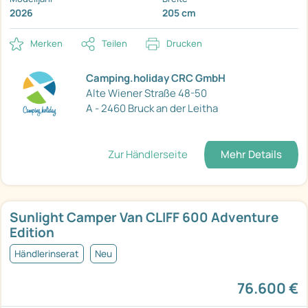
2026
205 cm
Merken
Teilen
Drucken
Camping.holiday CRC GmbH
Alte Wiener Straße 48-50
A - 2460 Bruck an der Leitha
Zur Händlerseite
Mehr Details
Sunlight Camper Van CLIFF 600 Adventure
Edition
Händlerinserat
Neu
76.600 €