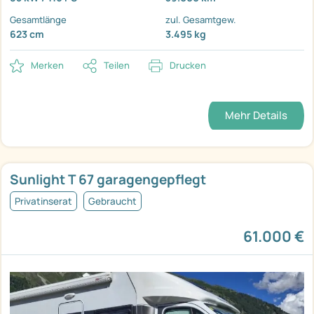
Gesamtlänge
zul. Gesamtgew.
623 cm
3.495 kg
Merken
Teilen
Drucken
Mehr Details
Sunlight T 67 garagengepflegt
Privatinserat
Gebraucht
61.000 €