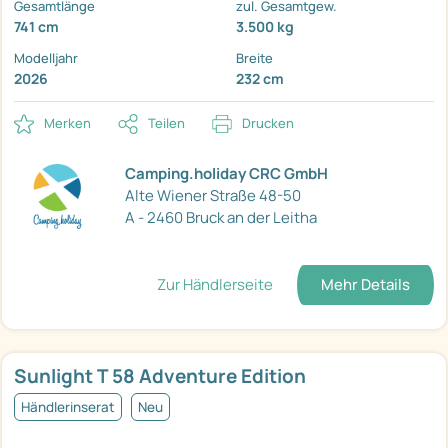
Gesamtlänge
zul. Gesamtgew.
741 cm
3.500 kg
Modelljahr
Breite
2026
232 cm
Merken
Teilen
Drucken
Camping.holiday CRC GmbH
Alte Wiener Straße 48-50
A - 2460 Bruck an der Leitha
Zur Händlerseite
Mehr Details
Sunlight T 58 Adventure Edition
Händlerinserat
Neu