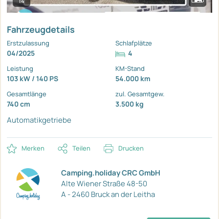
14
Fahrzeugdetails
Erstzulassung
Schlafplätze
04/2025
4
Leistung
KM-Stand
103 kW / 140 PS
54.000 km
Gesamtlänge
zul. Gesamtgew.
740 cm
3.500 kg
Automatikgetriebe
Merken
Teilen
Drucken
Camping.holiday CRC GmbH
Alte Wiener Straße 48-50
A - 2460 Bruck an der Leitha