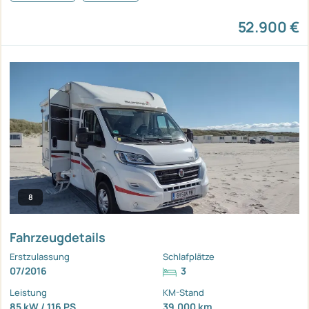
52.900 €
8
Fahrzeugdetails
Erstzulassung
Schlafplätze
07/2016
3
Leistung
KM-Stand
85 kW / 116 PS
39.000 km