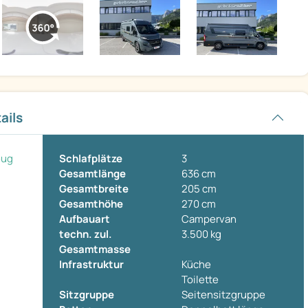
ails
eug
Schlafplätze
3
Gesamtlänge
636 cm
Gesamtbreite
205 cm
Gesamthöhe
270 cm
Aufbauart
Campervan
techn. zul.
3.500 kg
Gesamtmasse
Infrastruktur
Küche
Toilette
Sitzgruppe
Seitensitzgruppe