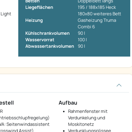
Betten
Doppelbett längs
Liegeflächen
195 / 188x185 Heck
 Light
180x80 weiteres Bett
Heizung
Gasheizung Truma
Combi 6
Kühlschrankvolumen
90 l
Wasservorrat
100 l
Abwassertankvolumen
90 l
estell
Aufbau
R
Rahmenfenster mit
ntriebsschlupfregelung)
Verdunkelung und
A: Seitenwindassistent
Moskitonetz
rosswind Assist)
Verdunklungsplissee