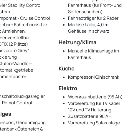
iler Stability Control
Fahrerhaus (für Front- und
stem
Seitenscheiben)
mpomat - Cruise Control
Fahrradträger für 2 Räder
ehbare Fahrerhaussitze
Markise Laika, 4,0 m,
t Armlehnen,
Gehäuse in schwarz
henverstellbar
Heizung/Klima
OFIX (2 Plätze)
anzarote Grey"
Manuelle Klimaanlage im
ckierung
Fahrerhaus
Stufen-Wandler-
Küche
tomatikgetriebe
hmenfenster
Kompressor-Kühlschrank
Elektro
schaltdruckgasregler
Wohnraumbatterie (95 Ah)
t Remot Control
Vorbereitung für TV Kabel
12V und TV Halterung
iges
Zusatzbatterie 90 AH
ansport, Genehmigung
Vorbereitung Solaranlage
tenbank Österreich &