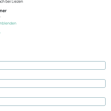
ch bei Liezen
ner
f
einblenden
e