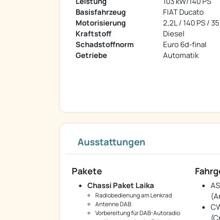
Leistung
103 kW/140 PS
Basisfahrzeug
FIAT Ducato
Motorisierung
2,2L / 140 PS / 35
Kraftstoff
Diesel
Schadstoffnorm
Euro 6d-final
Getriebe
Automatik
Ausstattungen
Pakete
Fahrg
Chassi Paket Laika
AS
Radiobedienung am Lenkrad
(A
Antenne DAB
CW
Vorbereitung für DAB-Autoradio
(C