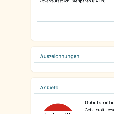
-
Abverkaufsstück
"Sie sparen €14.128,--"
Auszeichnungen
Anbieter
Gebetsroithe
Gebetsroitherw