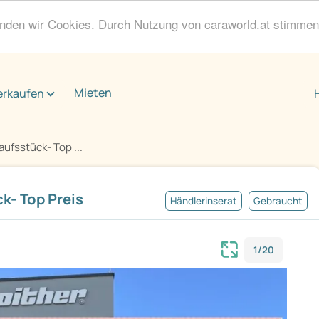
enden wir Cookies. Durch Nutzung von caraworld.at stimme
Mieten
erkaufen
ufsstück- Top ...
k- Top Preis
Händlerinserat
Gebraucht
1/20