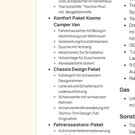
und Lautsprecher im Fahrerhaus
Tra
Tractionshilfe "Traction Plus",
Sy
inkl. Bergabfahrhilfe
Komfort Paket Kosmo
Te
Camper Van
Dr
Fahrerhaussitze mit Bezug in
mi
Abstimmung zum Wohnraum
hö
Vorbereitung Rückfahrkamera
IS
Dusche mit Vorhang
"L
Moskitonetz für Schiebetür
Holzeinlage für Duschwanne
La
Abwassertank isoliert
9 
Chassis Design Paket
Au
Kühlergrill mit schwarzem
Ra
Designrahmen
Lenkrad und Schaltknauf in
Gas
Lederausführung
Scheinwerfer mit schwarzem
Um
Rahmen
mi
Armaturenbrettveredelung mit
Techno-Trim Design, Fiat
Sonst
Originalteil
Fahrerassistenz-Paket
Tr
Autonome Notbremssteuerung
Da