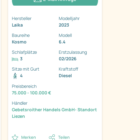
Hersteller
Modelljahr
Laika
2023
Baureihe
Modell
Kosmo
6.4
Schlafplätze
Erstzulassung
3
02/2026
ter
Sitze mit Gurt
Kraftstoff
4
Diesel
Preisbereich
75.000 - 100.000 €
Händler
Gebetsroither Handels GmbH- Standort
Liezen
Merken
Teilen