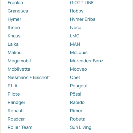
Frankia
GIOTTILINE
Granduca
Hobby
Hymer
Hymer Eriba
Itineo
Iveco
Knaus
LMC
Laika
MAN
Malibu
McLouis
Megamobil
Mercedes-Benz
Mobilvetta
Mooveo
Niesmann + Bischoff
Opel
P.L.A.
Peugeot
Pilote
Pössl
Randger
Rapido
Renault
Rimor
Roadcar
Robeta
Roller Team
Sun Living