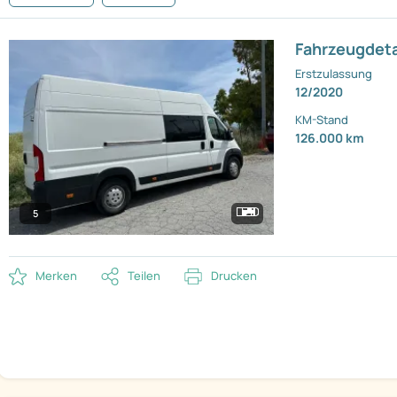
Fahrzeugdeta
Erstzulassung
12/2020
KM-Stand
126.000 km
5
Merken
Teilen
Drucken