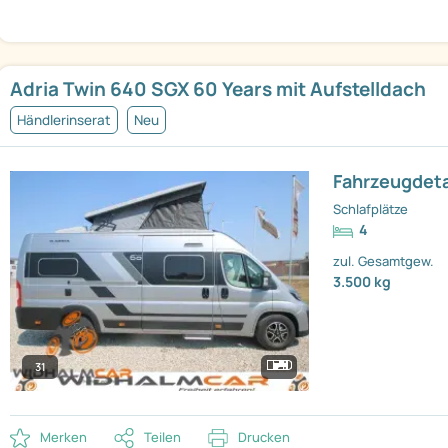
Adria Twin 640 SGX 60 Years mit Aufstelldach
Händlerinserat
Neu
Fahrzeugdeta
Schlafplätze
4
zul. Gesamtgew.
3.500 kg
31
Merken
Teilen
Drucken