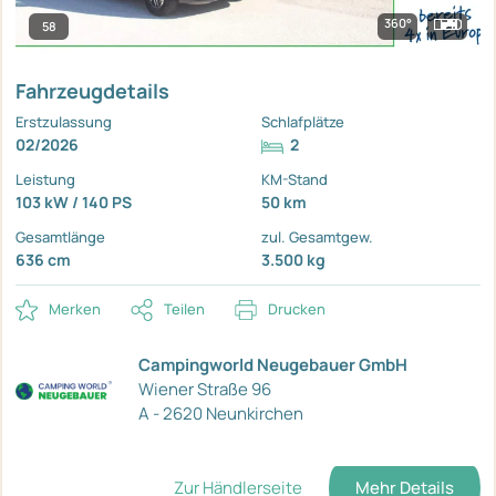
360°
58
Fahrzeugdetails
Erstzulassung
Schlafplätze
02/2026
2
Leistung
KM-Stand
103 kW / 140 PS
50 km
Gesamtlänge
zul. Gesamtgew.
636 cm
3.500 kg
Merken
Teilen
Drucken
Campingworld Neugebauer GmbH
Wiener Straße 96
A - 2620 Neunkirchen
Zur Händlerseite
Mehr Details