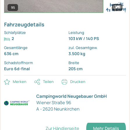
95
Fahrzeugdetails
Schlafplätze
Leistung
2
103 kW / 140 PS
Gesamtlänge
zul. Gesamtgew.
636 cm
3.500 kg
Schadstoffnorm
Breite
Euro 6d-final
205 cm
Merken
Teilen
Drucken
Campingworld Neugebauer GmbH
Wiener Straße 96
A - 2620 Neunkirchen
Zur Händlerseite
Mehr Details