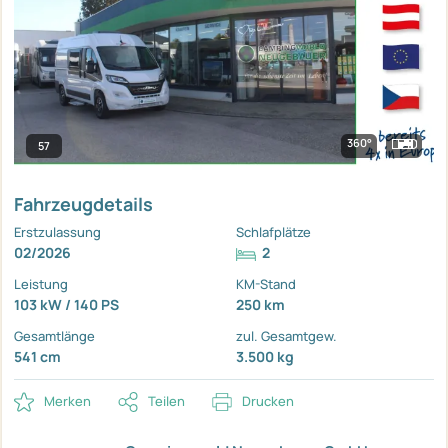
360°
57
Fahrzeugdetails
Erstzulassung
Schlafplätze
02/2026
2
Leistung
KM-Stand
103 kW / 140 PS
250 km
Gesamtlänge
zul. Gesamtgew.
541 cm
3.500 kg
Merken
Teilen
Drucken