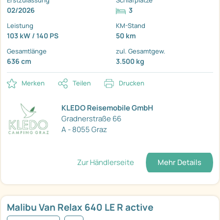
Erstzulassung
Schlafplätze
02/2026
3
Leistung
KM-Stand
103 kW / 140 PS
50 km
Gesamtlänge
zul. Gesamtgew.
636 cm
3.500 kg
Merken
Teilen
Drucken
KLEDO Reisemobile GmbH
Gradnerstraße 66
A - 8055 Graz
Zur Händlerseite
Mehr Details
Malibu Van Relax 640 LE R active