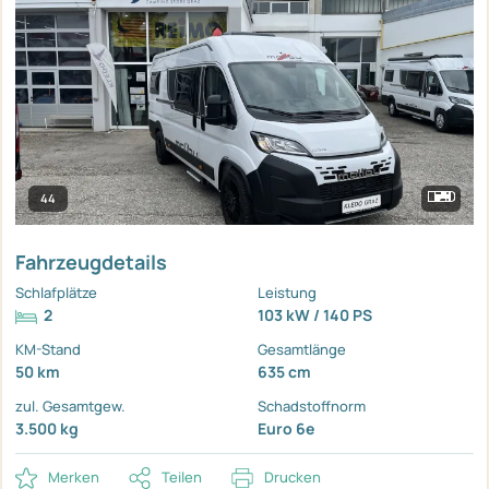
44
Fahrzeugdetails
Schlafplätze
Leistung
2
103 kW / 140 PS
KM-Stand
Gesamtlänge
50 km
635 cm
zul. Gesamtgew.
Schadstoffnorm
3.500 kg
Euro 6e
Merken
Teilen
Drucken