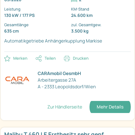
Leistung
KM-Stand
130 kW / 177 PS
24.600 km
Gesamtlänge
zul. Gesamtgew.
635 cm
3.500 kg
Automatikgetriebe
Anhängerkupplung
Markise
Merken
Teilen
Drucken
CARAmobil GesmbH
Arbeitergasse 27A
A - 2333 Leopoldsdorf/Wien
Zur Händlerseite
Mehr Details
Malibu T 460 LE Erstbesitz sehr gepf