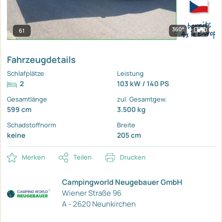
360°
61
Fahrzeugdetails
Schlafplätze
Leistung
2
103 kW / 140 PS
Gesamtlänge
zul. Gesamtgew.
599 cm
3.500 kg
Schadstoffnorm
Breite
keine
205 cm
Merken
Teilen
Drucken
Campingworld Neugebauer GmbH
Wiener Straße 96
A - 2620 Neunkirchen