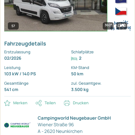
360°
57
Fahrzeugdetails
Erstzulassung
Schlafplätze
02/2026
2
Leistung
KM-Stand
103 kW / 140 PS
50 km
Gesamtlänge
zul. Gesamtgew.
541 cm
3.500 kg
Merken
Teilen
Drucken
Campingworld Neugebauer GmbH
Wiener Straße 96
A - 2620 Neunkirchen