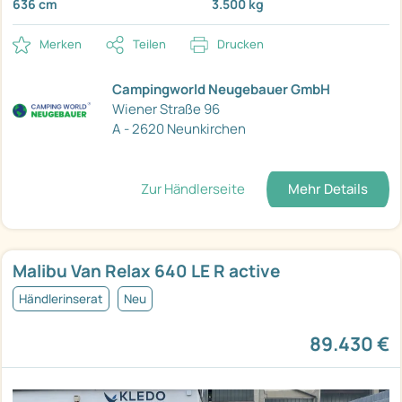
636 cm
3.500 kg
Merken
Teilen
Drucken
Campingworld Neugebauer GmbH
Wiener Straße 96
A - 2620 Neunkirchen
Zur Händlerseite
Mehr Details
Malibu Van Relax 640 LE R active
Händlerinserat
Neu
89.430 €