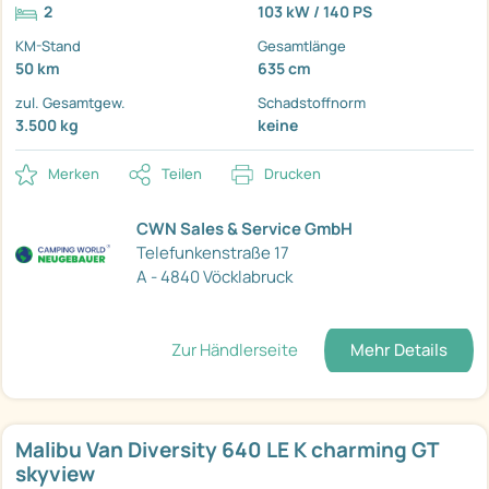
2
103 kW / 140 PS
KM-Stand
Gesamtlänge
50 km
635 cm
zul. Gesamtgew.
Schadstoffnorm
3.500 kg
keine
Merken
Teilen
Drucken
CWN Sales & Service GmbH
Telefunkenstraße 17
A - 4840 Vöcklabruck
Zur Händlerseite
Mehr Details
Malibu Van Diversity 640 LE K charming GT
skyview