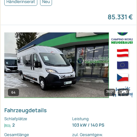
Händlerinserat
Neu
85.331 €
360°
64
Fahrzeugdetails
Schlafplätze
Leistung
2
103 kW / 140 PS
Gesamtlänge
zul. Gesamtgew.