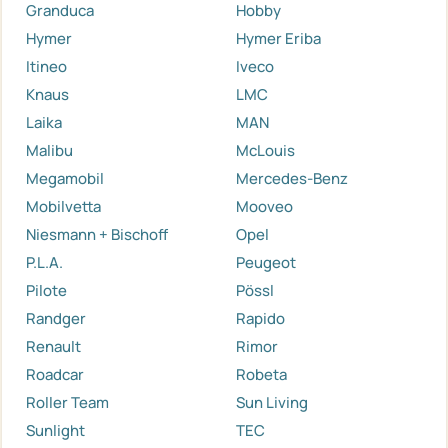
Granduca
Hobby
Hymer
Hymer Eriba
Itineo
Iveco
Knaus
LMC
Laika
MAN
Malibu
McLouis
Megamobil
Mercedes-Benz
Mobilvetta
Mooveo
Niesmann + Bischoff
Opel
P.L.A.
Peugeot
Pilote
Pössl
Randger
Rapido
Renault
Rimor
Roadcar
Robeta
Roller Team
Sun Living
Sunlight
TEC