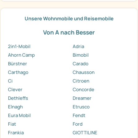
Unsere Wohnmobile und Reisemobile
Von A nach Besser
2in1-Mobil
Adria
Ahorn Camp
Bimobil
Bürstner
Carado
Carthago
Chausson
Ci
Citroen
Clever
Concorde
Dethleffs
Dreamer
Elnagh
Etrusco
Eura Mobil
Fendt
Fiat
Ford
Frankia
GIOTTILINE