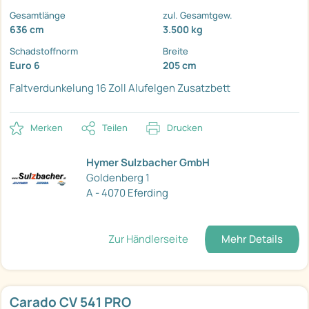
Gesamtlänge
zul. Gesamtgew.
636 cm
3.500 kg
Schadstoffnorm
Breite
Euro 6
205 cm
Faltverdunkelung
16 Zoll Alufelgen
Zusatzbett
Merken
Teilen
Drucken
Hymer Sulzbacher GmbH
Goldenberg 1
A - 4070 Eferding
Zur Händlerseite
Mehr Details
Carado CV 541 PRO