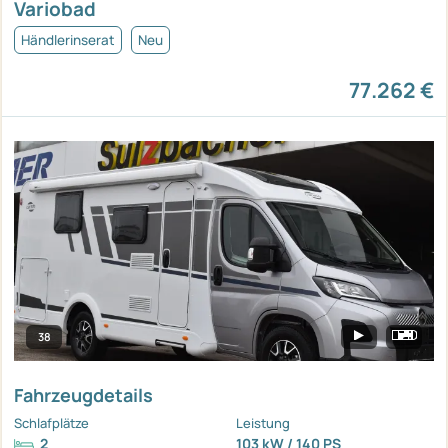
Variobad
Händlerinserat
Neu
77.262 €
38
Fahrzeugdetails
Schlafplätze
Leistung
2
103 kW / 140 PS