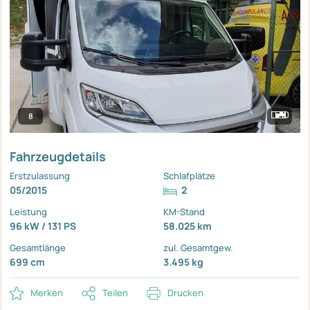
8
Fahrzeugdetails
Erstzulassung
Schlafplätze
05/2015
2
Leistung
KM-Stand
96 kW / 131 PS
58.025 km
Gesamtlänge
zul. Gesamtgew.
699 cm
3.495 kg
Merken
Teilen
Drucken