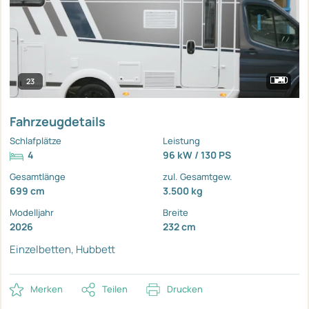
23
Fahrzeugdetails
Schlafplätze
Leistung
4
96 kW / 130 PS
Gesamtlänge
zul. Gesamtgew.
699 cm
3.500 kg
Modelljahr
Breite
2026
232 cm
Einzelbetten, Hubbett
Merken
Teilen
Drucken