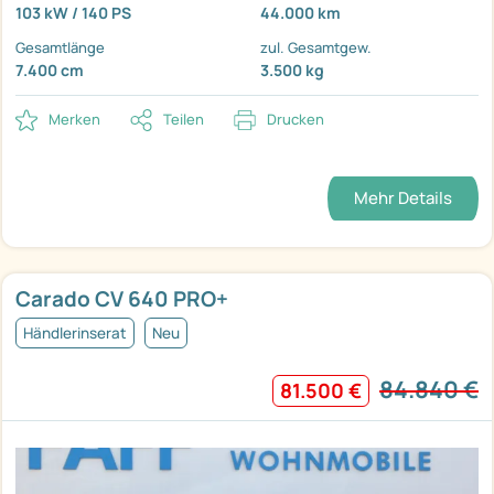
103 kW / 140 PS
44.000 km
Gesamtlänge
zul. Gesamtgew.
7.400 cm
3.500 kg
Merken
Teilen
Drucken
Mehr Details
Carado CV 640 PRO+
Händlerinserat
Neu
84.840 €
81.500 €