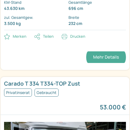
KM-Stand
Gesamtlänge
43.630 km
696 cm
zul. Gesamtgew.
Breite
3.500 kg
232 cm
Merken
Teilen
Drucken
Mehr Details
Carado T 334 T334-TOP Zust
Privatinserat
Gebraucht
53.000 €