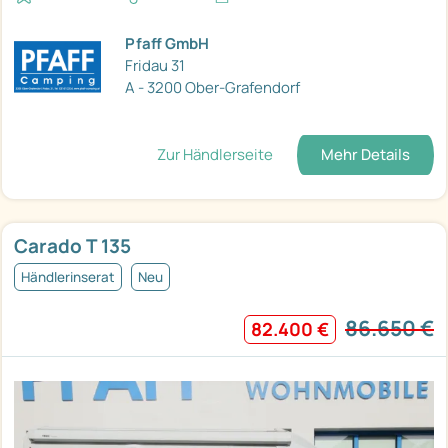
Pfaff GmbH
Fridau 31
A - 3200 Ober-Grafendorf
Zur Händlerseite
Mehr Details
Carado T 135
Händlerinserat
Neu
86.650 €
82.400 €