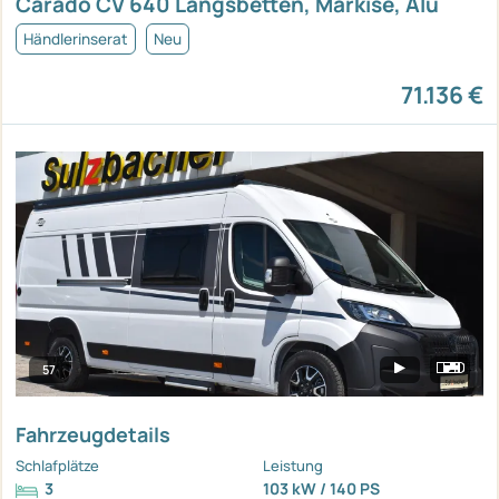
Carado CV 640 Längsbetten, Markise, Alu
Händlerinserat
Neu
71.136 €
57
Fahrzeugdetails
Schlafplätze
Leistung
3
103 kW / 140 PS