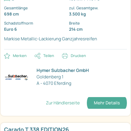
Gesamtlänge
zul. Gesamtgew.
698 cm
3.500 kg
Schadstoffnorm
Breite
Euro 6
214 cm
Markise
Metallic-Lackierung
Ganzjahresreifen
Merken
Teilen
Drucken
Hymer Sulzbacher GmbH
Goldenberg 1
A - 4070 Eferding
Zur Händlerseite
Mehr Details
Carado T 338 EDITION26