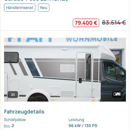
Händlerinserat
Neu
83.514 €
79.400 €
20
Fahrzeugdetails
Schlafplätze
Leistung
2
96 kW / 130 PS