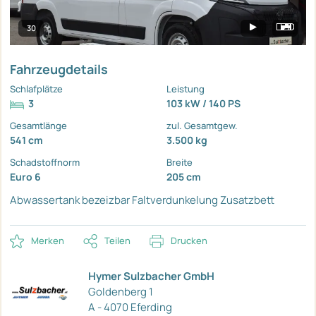
30
Fahrzeugdetails
Schlafplätze
Leistung
3
103 kW / 140 PS
Gesamtlänge
zul. Gesamtgew.
541 cm
3.500 kg
Schadstoffnorm
Breite
Euro 6
205 cm
Abwassertank bezeizbar
Faltverdunkelung
Zusatzbett
Merken
Teilen
Drucken
Hymer Sulzbacher GmbH
Goldenberg 1
A - 4070 Eferding