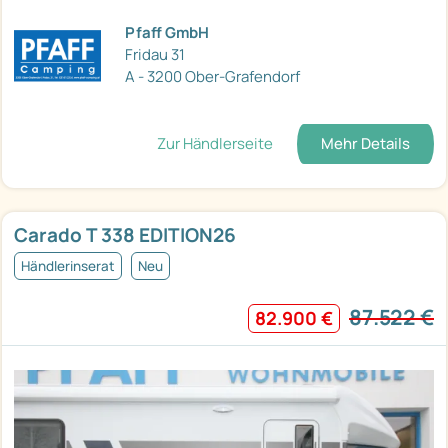
Pfaff GmbH
Fridau 31
A - 3200 Ober-Grafendorf
Zur Händlerseite
Mehr Details
Carado T 338 EDITION26
Händlerinserat
Neu
87.522 €
82.900 €