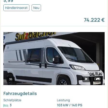
5,99
Händlerinserat
Neu
74.222 €
35
Fahrzeugdetails
Schlafplätze
Leistung
3
103 kW / 140 PS