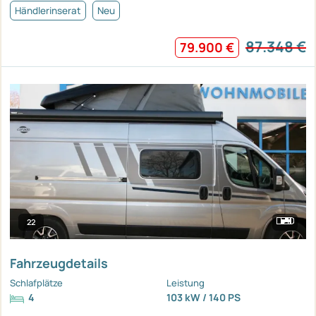
Händlerinserat
Neu
87.348 €
79.900 €
22
Fahrzeugdetails
Schlafplätze
Leistung
4
103 kW / 140 PS