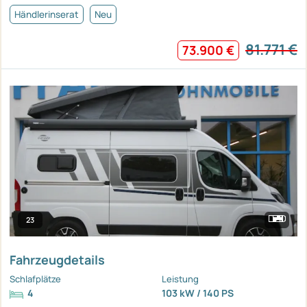
Händlerinserat
Neu
81.771 €
73.900 €
23
Fahrzeugdetails
Schlafplätze
Leistung
4
103 kW / 140 PS