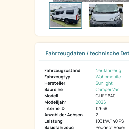
Fahrzeugdaten / technische Det
Fahrzeugzustand
Neufahrzeug
Fahrzeugtyp
Wohnmobile
Hersteller
Sunlight
Baureihe
Camper Van
Modell
CLIFF 640
Modelljahr
2026
Interne ID
12638
Anzahl der Achsen
2
Leistung
103 kW/140 PS
Basisfahrzeug
Peugeot Boxer