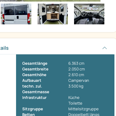
ails
Gesamtlänge
6.363 cm
Gesamtbreite
2.050 cm
Gesamthöhe
2.610 cm
Aufbauart
Campervan
techn. zul.
3.500 kg
Gesamtmasse
Infrastruktur
Küche
Toilette
Sitzgruppe
Mittelsitzgruppe
Betten
Doppelbett längs