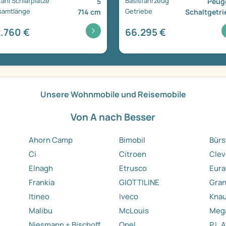
ahl Schlafplätze
Basisfahrzeug
5
Peug
samtlänge
Getriebe
714 cm
Schaltgetri
.760 €
66.295 €
Unsere Wohnmobile und Reisemobile
Von A nach Besser
Ahorn Camp
Bimobil
Bürs
Ci
Citroen
Clev
Elnagh
Etrusco
Eura
Frankia
GIOTTILINE
Gra
Itineo
Iveco
Kna
Malibu
McLouis
Meg
Niesmann + Bischoff
Opel
P.L.A