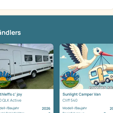
ändlers
hleffs c' joy
Sunlight Camper Van
0 QLK Active
Cliff 540
ell-/Baujahr
Modell-/Baujahr
2026
2