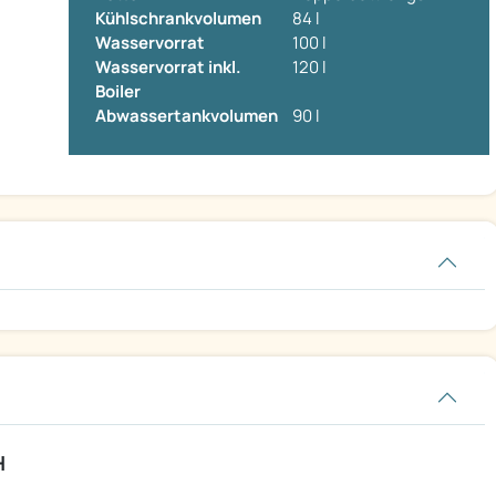
Kühlschrankvolumen
84 l
Wasservorrat
100 l
Wasservorrat inkl.
120 l
Boiler
Abwassertankvolumen
90 l
H