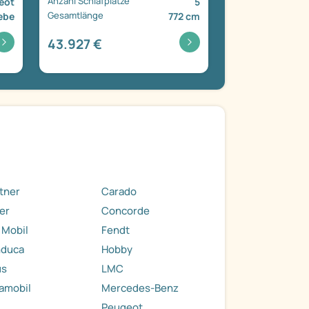
Anzahl Schlafplätze
eot
5
Gesamtlänge
ebe
772 cm
43.927 €
tner
Carado
er
Concorde
 Mobil
Fendt
nduca
Hobby
us
LMC
amobil
Mercedes-Benz
.
Peugeot