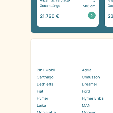
Anzahl Schlafplätze
Anz
4
Gesamtlänge
Ge
588 cm
21.760 €
22
2in1-Mobil
Adria
Carthago
Chausson
Dethleffs
Dreamer
Fiat
Ford
Hymer
Hymer Eriba
Laika
MAN
Mobilvetta
Mooveo