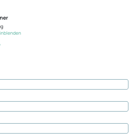
ner
ug
 einblenden
e