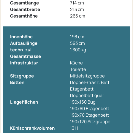
Gesamtlänge
714 cm
Gesamtbreite
213 cm
Gesamthöhe
265 cm
Innenhöhe
198 cm
Aufbaulänge
593 cm
techn. zul.
1.300 kg
Gesamtmasse
Infrastruktur
Küche
Toilette
Sitzgruppe
Mittelsitzgruppe
Betten
Doppel-/franz. Bett
Etagenbett
Doppelbett quer
Liegeflächen
190x150 Bug
190x60 Etagenbett
190x70 Etagenbett
190x120 Sitzgruppe
Kühlschrankvolumen
131 l