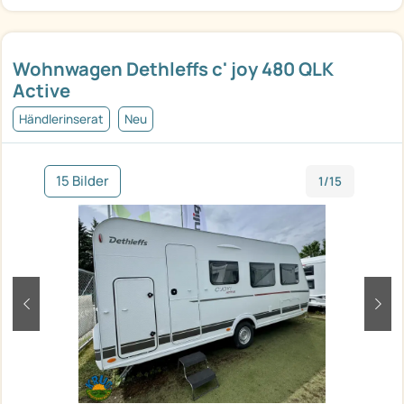
Wohnwagen Dethleffs c' joy 480 QLK
Active
Händlerinserat
Neu
15 Bilder
1/15
zurück
weit