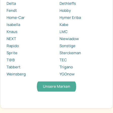
Delta
Dethleffs
Fendt
Hobby
Home-Car
Hymer Eriba
Isabella
Kabe
Knaus
LMC
NEXT
Niewiadow
Rapido
Sonstige
Sprite
Sterckeman
T@B
TEC
Tabbert
Trigano
Weinsberg
YGOnow
Unsere Marken