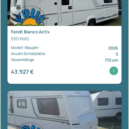
Fendt Bianco Activ
550 KMG
Modell-/Baujahr
2026
Anzahl Schlafplätze
5
Gesamtlänge
772 cm
43.927 €