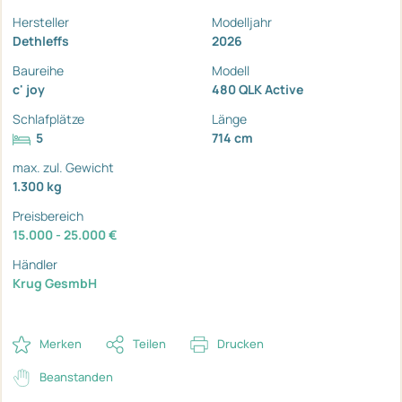
Hersteller
Modelljahr
Dethleffs
2026
Baureihe
Modell
c' joy
480 QLK Active
Schlafplätze
Länge
5
714 cm
max. zul. Gewicht
1.300 kg
Preisbereich
15.000 - 25.000 €
Händler
Krug GesmbH
Merken
Teilen
Drucken
Beanstanden