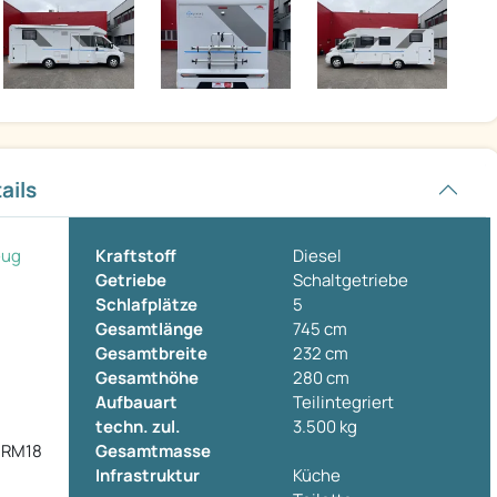
ails
eug
Kraftstoff
Diesel
Getriebe
Schaltgetriebe
Schlafplätze
5
Gesamtlänge
745 cm
Gesamtbreite
232 cm
Gesamthöhe
280 cm
Aufbauart
Teilintegriert
techn. zul.
3.500 kg
g RM18
Gesamtmasse
Infrastruktur
Küche