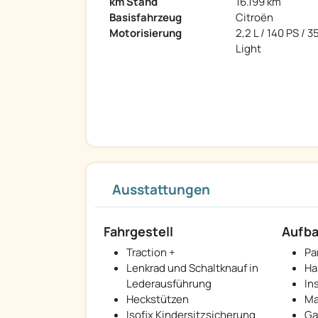
km Stand
16.199 km
Basisfahrzeug
Citroën
Motorisierung
2,2 L / 140 PS / 
Light
Ausstattungen
Fahrgestell
Aufb
Traction +
Pa
Lenkrad und Schaltknauf in
Ha
Lederausführung
In
Heckstützen
Ma
Isofix Kindersitzsicherung
Ga