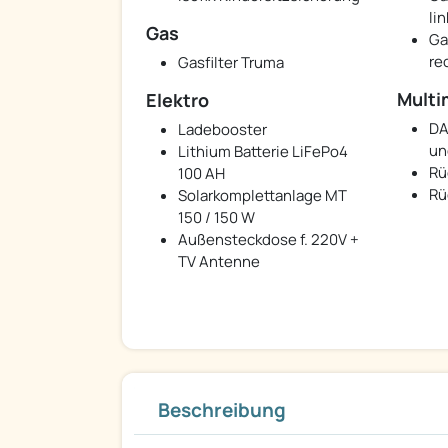
lin
Gas
Ga
re
Gasfilter Truma
Multi
Elektro
DA
Ladebooster
un
Lithium Batterie LiFePo4
Rü
100 AH
Rü
Solarkomplettanlage MT
150 / 150 W
Außensteckdose f. 220V +
TV Antenne
Beschreibung