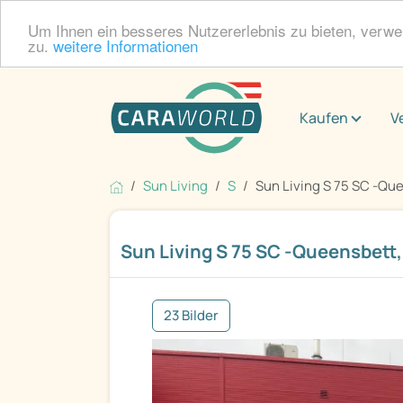
Um Ihnen ein besseres Nutzererlebnis zu bieten, verw
zu.
weitere Informationen
Kaufen
V
Sun Living
S
Sun Living S 75 SC -Quee
Sun Living S 75 SC -Queensbett, K
23 Bilder