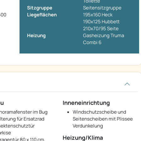
Toilette
Sitzgruppe
Seitensitzgruppe
3500
Liegeflächen
195x160 Heck
190x125 Hubbett
210x70/95 Seite
Heizung
Gasheizung Truma
Combi 6
au
Inneneinrichtung
noramafenster im Bug
Windschutzscheibe und
lterung für Ersatzrad
Seitenscheiben mit Plissee
sektenschutztür
Verdunkelung
rkise
Heizung/Klima
ragentür 80 x 110 cm,