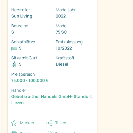
Hersteller
Modelljahr
Sun Living
2022
Baureihe
Modell
S
75 SC
Schlafplätze
Erstzulassung
5
10/2022
ter
Sitze mit Gurt
Kraftstoff
5
Diesel
Preisbereich
75.000 - 100.000 €
Händler
Gebetsroither Handels GmbH- Standort
Liezen
Merken
Teilen