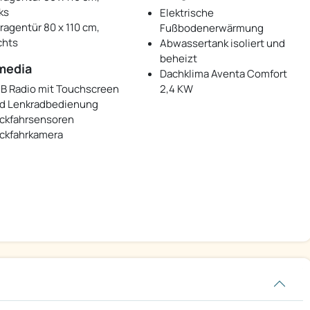
ks
Elektrische
ragentür 80 x 110 cm,
Fußbodenerwärmung
chts
Abwassertank isoliert und
beheizt
media
Dachklima Aventa Comfort
B Radio mit Touchscreen
2,4 KW
d Lenkradbedienung
ckfahrsensoren
ckfahrkamera