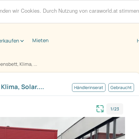
enden wir Cookies. Durch Nutzung von caraworld.at stimme
Mieten
erkaufen
nsbett, Klima, ...
lima, Solar....
Händlerinserat
Gebraucht
1/23