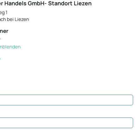
r Handels GmbH- Standort Liezen
eg 1
ch bei Liezen
ner
f
einblenden
e