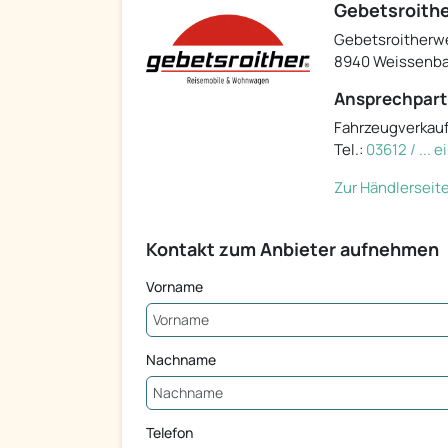
Gebetsroithe
Gebetsroitherw
8940 Weissenba
Ansprechpart
Fahrzeugverkau
Tel.:
03612 / ... 
Zur Händlerseit
Kontakt zum Anbieter aufnehmen
Vorname
Nachname
Telefon