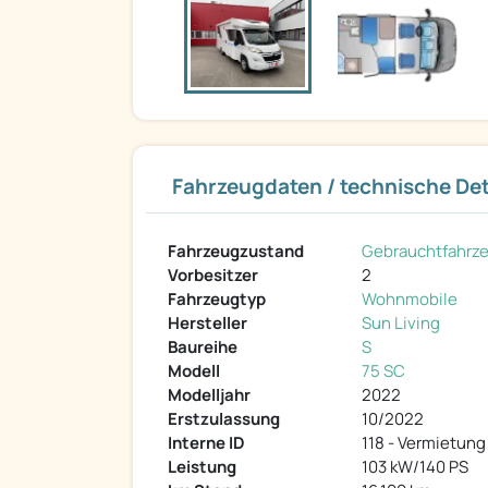
Fahrzeugdaten / technische Det
Fahrzeugzustand
Gebrauchtfahrz
Vorbesitzer
2
Fahrzeugtyp
Wohnmobile
Hersteller
Sun Living
Baureihe
S
Modell
75 SC
Modelljahr
2022
Erstzulassung
10/2022
Interne ID
118 - Vermietun
Leistung
103 kW/140 PS