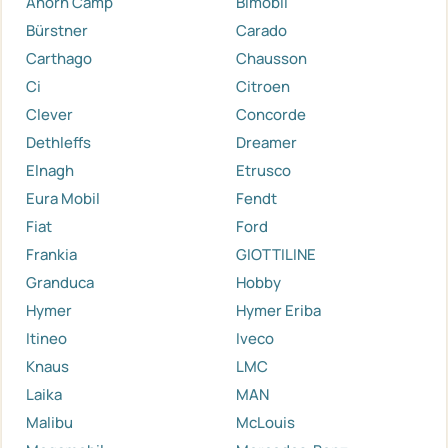
Ahorn Camp
Bimobil
Bürstner
Carado
Carthago
Chausson
Ci
Citroen
Clever
Concorde
Dethleffs
Dreamer
Elnagh
Etrusco
Eura Mobil
Fendt
Fiat
Ford
Frankia
GIOTTILINE
Granduca
Hobby
Hymer
Hymer Eriba
Itineo
Iveco
Knaus
LMC
Laika
MAN
Malibu
McLouis