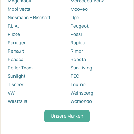
Megamobil
Mercedes-Benz
Mobilvetta
Mooveo
Niesmann + Bischoff
Opel
P.L.A.
Peugeot
Pilote
Pössl
Randger
Rapido
Renault
Rimor
Roadcar
Robeta
Roller Team
Sun Living
Sunlight
TEC
Tischer
Tourne
VW
Weinsberg
Westfalia
Womondo
Unsere Marken