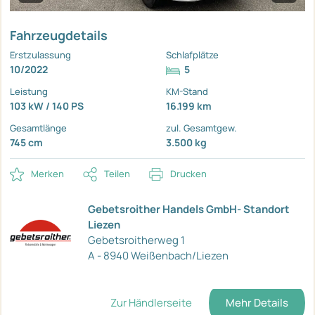
Fahrzeugdetails
Erstzulassung
Schlafplätze
10/2022
5
Leistung
KM-Stand
103 kW / 140 PS
16.199 km
Gesamtlänge
zul. Gesamtgew.
745 cm
3.500 kg
Merken
Teilen
Drucken
Gebetsroither Handels GmbH- Standort
Liezen
Gebetsroitherweg 1
A - 8940 Weißenbach/Liezen
Zur Händlerseite
Mehr Details