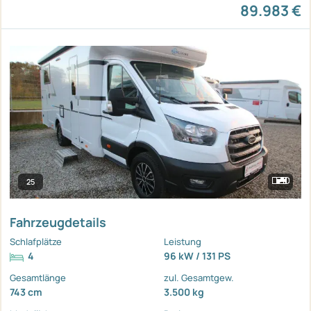
89.983 €
25
Fahrzeugdetails
Schlafplätze
Leistung
4
96 kW / 131 PS
Gesamtlänge
zul. Gesamtgew.
743 cm
3.500 kg