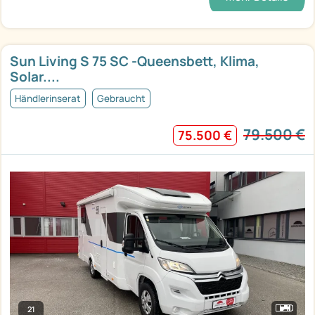
Sun Living S 75 SC -Queensbett, Klima,
Solar....
Händlerinserat
Gebraucht
79.500 €
75.500 €
21