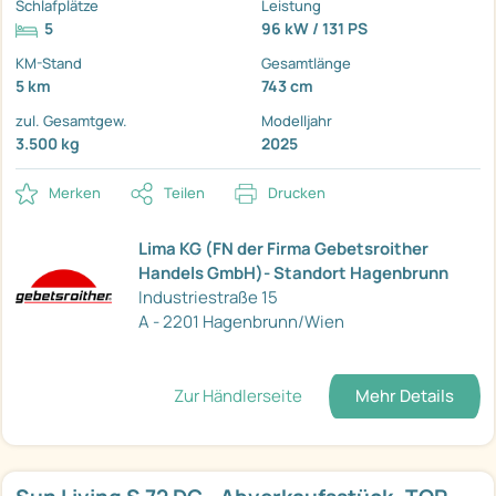
Schlafplätze
Leistung
5
96 kW / 131 PS
KM-Stand
Gesamtlänge
5 km
743 cm
zul. Gesamtgew.
Modelljahr
3.500 kg
2025
Merken
Teilen
Drucken
Lima KG (FN der Firma Gebetsroither
Handels GmbH)- Standort Hagenbrunn
Industriestraße 15
A - 2201 Hagenbrunn/Wien
Zur Händlerseite
Mehr Details