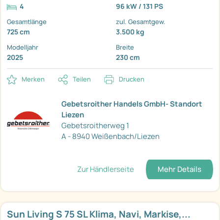
4
96 kW / 131 PS
Gesamtlänge
zul. Gesamtgew.
725 cm
3.500 kg
Modelljahr
Breite
2025
230 cm
Merken
Teilen
Drucken
Gebetsroither Handels GmbH- Standort
Liezen
Gebetsroitherweg 1
A - 8940 Weißenbach/Liezen
Zur Händlerseite
Mehr Details
Sun Living S 75 SL Klima, Navi, Markise,...