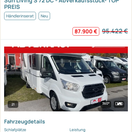
Sun Living S 72 DC - Abverkaufsstück- TOP
PREIS
Händlerinserat
Neu
95.422 €
87.900 €
360°
21
Fahrzeugdetails
Schlafplätze
Leistung