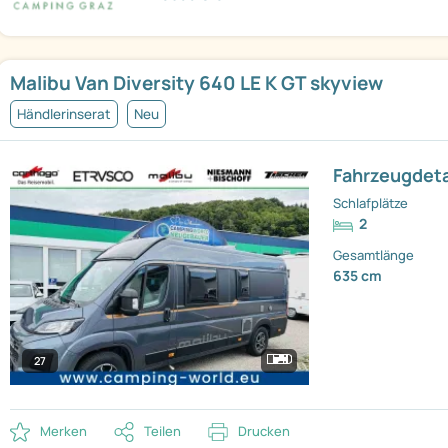
Malibu Van Diversity 640 LE K GT skyview
Händlerinserat
Neu
Fahrzeugdeta
Schlafplätze
2
Gesamtlänge
635 cm
27
Merken
Teilen
Drucken