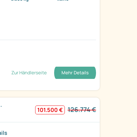
Zur Händlerseite
Mehr Details
.
126.774 €
101.500 €
ils