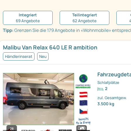
Integriert
Teilintegriert
69 Angebote
62 Angebote
Tipp:
Grenzen Sie die 179 Angebote in «Wohnmobile» entsprech
Malibu Van Relax 640 LE R ambition
Händlerinserat
Neu
Fahrzeugdeta
Schlafplätze
2
zul. Gesamtgew.
3.500 kg
28