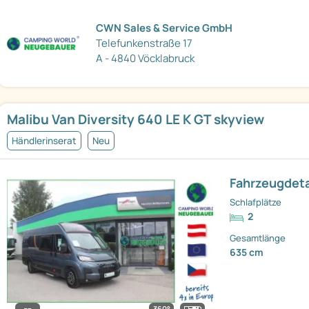
CWN Sales & Service GmbH
Telefunkenstraße 17
A - 4840 Vöcklabruck
Malibu Van Diversity 640 LE K GT skyview
Händlerinserat
Neu
Fahrzeugdeta
Schlafplätze
2
Gesamtlänge
635 cm
360°