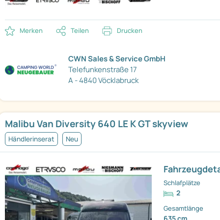
Merken
Teilen
Drucken
CWN Sales & Service GmbH
Telefunkenstraße 17
A - 4840 Vöcklabruck
Malibu Van Diversity 640 LE K GT skyview
Händlerinserat
Neu
Fahrzeugdeta
Schlafplätze
2
Gesamtlänge
635 cm