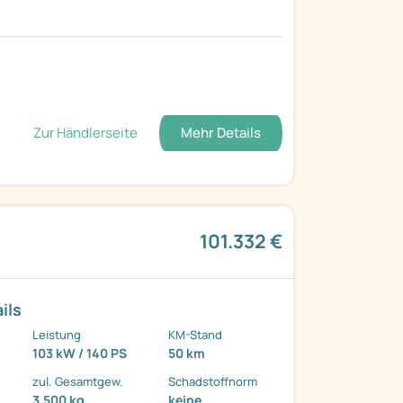
Zur Händlerseite
Mehr Details
101.332 €
ils
Leistung
KM-Stand
103 kW / 140 PS
50 km
zul. Gesamtgew.
Schadstoffnorm
3.500 kg
keine