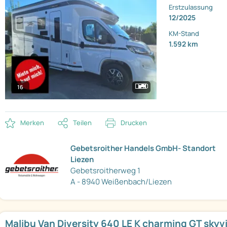
Erstzulassung
12/2025
KM-Stand
1.592 km
16
Merken
Teilen
Drucken
Gebetsroither Handels GmbH- Standort
Liezen
Gebetsroitherweg 1
A - 8940 Weißenbach/Liezen
Malibu Van Diversity 640 LE K charming GT skyv