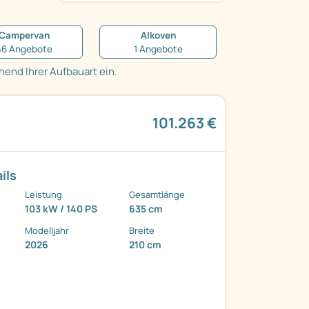
Campervan
Alkoven
46 Angebote
1 Angebote
end Ihrer Aufbauart ein.
101.263 €
ils
Leistung
Gesamtlänge
103 kW / 140 PS
635 cm
Modelljahr
Breite
2026
210 cm