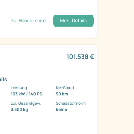
Zur Händlerseite
Mehr Details
101.538 €
ils
Leistung
KM-Stand
103 kW / 140 PS
50 km
zul. Gesamtgew.
Schadstoffnorm
3.500 kg
keine