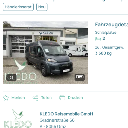
Händlerinserat
Neu
Fahrzeugdeta
Schlafplätze
2
zul. Gesamtgew.
3.500 kg
29
Merken
Teilen
Drucken
KLEDO Reisemobile GmbH
Gradnerstraße 66
A - 8055 Graz