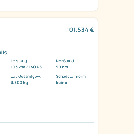
101.534 €
ils
Leistung
KM-Stand
103 kW / 140 PS
50 km
zul. Gesamtgew.
Schadstoffnorm
3.500 kg
keine