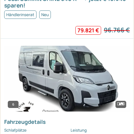
sparen!
Händlerinserat
Neu
96.766 €
79.821 €
6
Fahrzeugdetails
Schlafplätze
Leistung