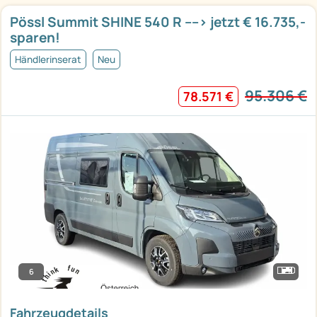
Pössl Summit SHINE 540 R ----> jetzt € 16.735,-
sparen!
Händlerinserat
Neu
95.306 €
78.571 €
6
Fahrzeugdetails