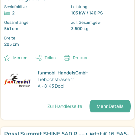
Schlafplätze
Leistung
2
103 kW / 140 PS
Gesamtlänge
zul. Gesamtgew.
541 cm
3.500 kg
Breite
205 cm
Merken
Teilen
Drucken
funmobil HandelsGmbH
Liebochstrasse 11
A - 8143 Dobl
Zur Händlerseite
Mehr Details
Pössl Summit SHINE 540 R ----> jetzt € 16.945-