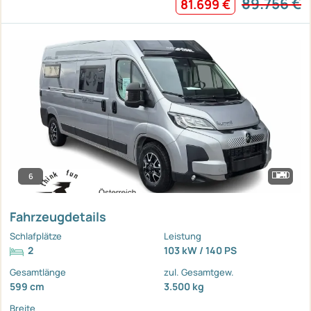
89.756 €
81.699 €
6
Fahrzeugdetails
Schlafplätze
Leistung
2
103 kW / 140 PS
Gesamtlänge
zul. Gesamtgew.
599 cm
3.500 kg
Breite