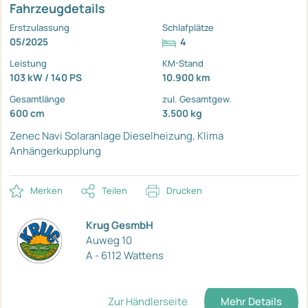
Fahrzeugdetails
Erstzulassung
Schlafplätze
05/2025
4
Leistung
KM-Stand
103 kW / 140 PS
10.900 km
Gesamtlänge
zul. Gesamtgew.
600 cm
3.500 kg
Zenec Navi Solaranlage
Dieselheizung, Klima
Anhängerkupplung
Merken
Teilen
Drucken
Krug GesmbH
Auweg 10
A - 6112 Wattens
Zur Händlerseite
Mehr Details