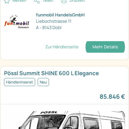
Merken
Teilen
Drucken
funmobil HandelsGmbH
Liebochstrasse 11
A - 8143 Dobl
Zur Händlerseite
Mehr Details
Pössl Summit SHINE 600 L Elegance
Händlerinserat
Neu
85.846 €