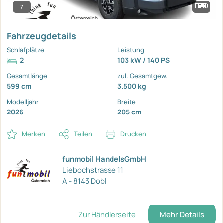
7
Fahrzeugdetails
Schlafplätze
Leistung
2
103 kW / 140 PS
Gesamtlänge
zul. Gesamtgew.
599 cm
3.500 kg
Modelljahr
Breite
2026
205 cm
Merken
Teilen
Drucken
funmobil HandelsGmbH
Liebochstrasse 11
A - 8143 Dobl
Zur Händlerseite
Mehr Details