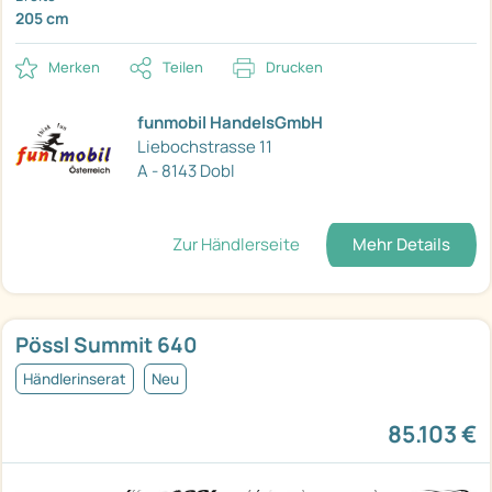
205 cm
Merken
Teilen
Drucken
funmobil HandelsGmbH
Liebochstrasse 11
A - 8143 Dobl
Zur Händlerseite
Mehr Details
Pössl Summit 640
Händlerinserat
Neu
85.103 €