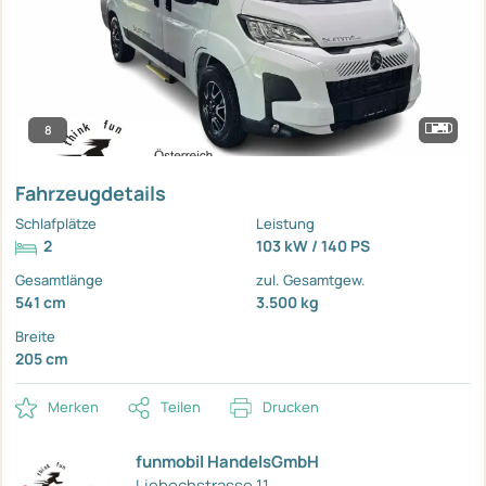
8
Fahrzeugdetails
Schlafplätze
Leistung
2
103 kW / 140 PS
Gesamtlänge
zul. Gesamtgew.
541 cm
3.500 kg
Breite
205 cm
Merken
Teilen
Drucken
funmobil HandelsGmbH
Liebochstrasse 11