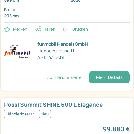
599 cm
2026
Breite
205 cm
Merken
Teilen
Drucken
funmobil HandelsGmbH
Liebochstrasse 11
A - 8143 Dobl
Zur Händlerseite
Mehr Details
Pössl Summit SHINE 600 L Elegance
Händlerinserat
Neu
99.880 €