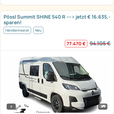
Pössl Summit SHINE 540 R ----> jetzt € 16.635,-
sparen!
Händlerinserat
Neu
94.105 €
77.470 €
6