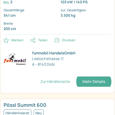
2
103 kW / 140 PS
Gesamtlänge
zul. Gesamtgew.
541 cm
3.500 kg
Breite
205 cm
Merken
Teilen
Drucken
funmobil HandelsGmbH
Liebochstrasse 11
A - 8143 Dobl
Zur Händlerseite
Mehr Details
Pössl Summit 600
Händlerinserat
Neu