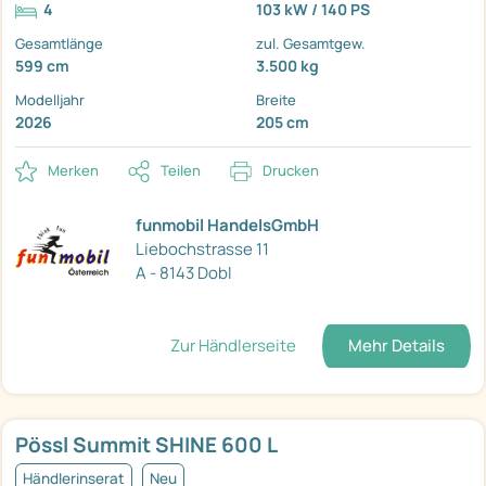
4
103 kW / 140 PS
Gesamtlänge
zul. Gesamtgew.
599 cm
3.500 kg
Modelljahr
Breite
2026
205 cm
Merken
Teilen
Drucken
funmobil HandelsGmbH
Liebochstrasse 11
A - 8143 Dobl
Zur Händlerseite
Mehr Details
Pössl Summit SHINE 600 L
Händlerinserat
Neu