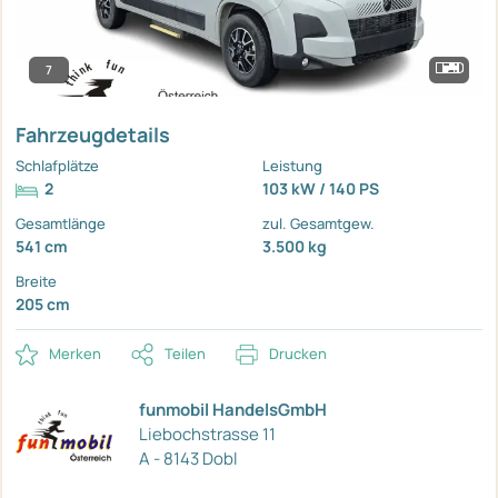
7
Fahrzeugdetails
Schlafplätze
Leistung
2
103 kW / 140 PS
Gesamtlänge
zul. Gesamtgew.
541 cm
3.500 kg
Breite
205 cm
Merken
Teilen
Drucken
funmobil HandelsGmbH
Liebochstrasse 11
A - 8143 Dobl