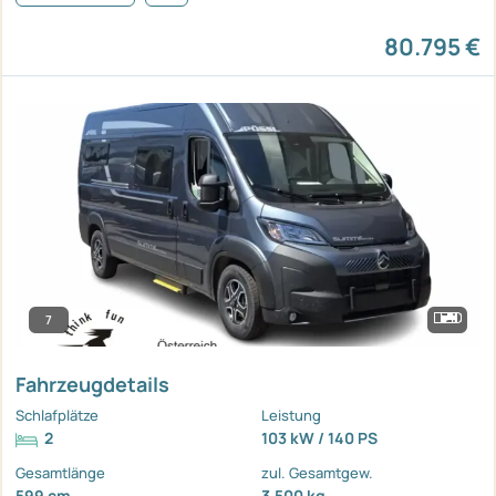
80.795 €
7
Fahrzeugdetails
Schlafplätze
Leistung
2
103 kW / 140 PS
Gesamtlänge
zul. Gesamtgew.
599 cm
3.500 kg