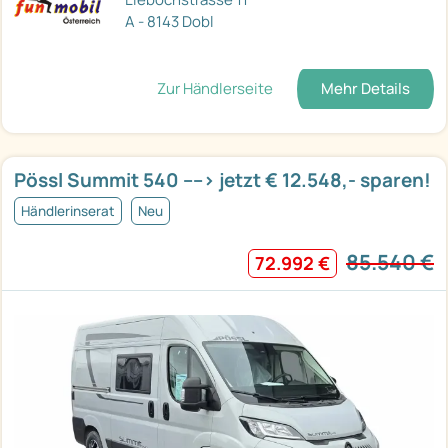
A - 8143 Dobl
Zur Händlerseite
Mehr Details
Pössl Summit 540 ----> jetzt € 12.548,- sparen!
Händlerinserat
Neu
85.540 €
72.992 €