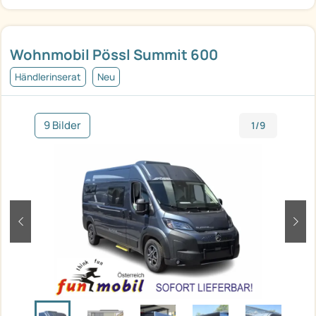
Wohnmobil Pössl Summit 600
Händlerinserat
Neu
9 Bilder
1/9
zurück
weit