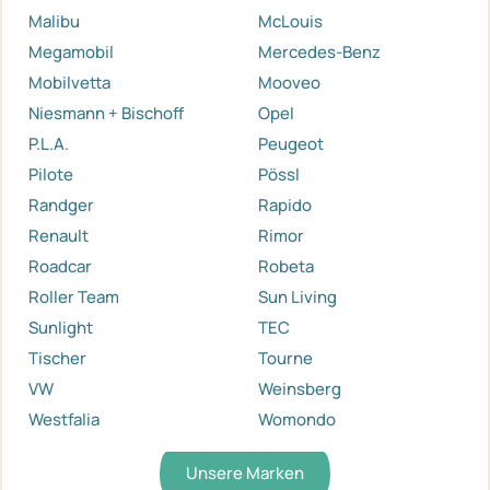
Malibu
McLouis
Megamobil
Mercedes-Benz
Mobilvetta
Mooveo
Niesmann + Bischoff
Opel
P.L.A.
Peugeot
Pilote
Pössl
Randger
Rapido
Renault
Rimor
Roadcar
Robeta
Roller Team
Sun Living
Sunlight
TEC
Tischer
Tourne
VW
Weinsberg
Westfalia
Womondo
Unsere Marken