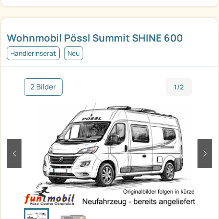
Wohnmobil Pössl Summit SHINE 600
Händlerinserat
Neu
2 Bilder
1/2
zurück
weit