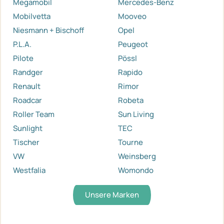
Megamobil
Mercedes-Benz
Mobilvetta
Mooveo
Niesmann + Bischoff
Opel
P.L.A.
Peugeot
Pilote
Pössl
Randger
Rapido
Renault
Rimor
Roadcar
Robeta
Roller Team
Sun Living
Sunlight
TEC
Tischer
Tourne
VW
Weinsberg
Westfalia
Womondo
Unsere Marken