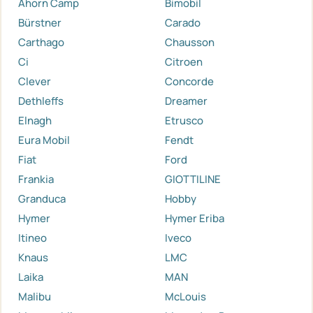
Ahorn Camp
Bimobil
Bürstner
Carado
Carthago
Chausson
Ci
Citroen
Clever
Concorde
Dethleffs
Dreamer
Elnagh
Etrusco
Eura Mobil
Fendt
Fiat
Ford
Frankia
GIOTTILINE
Granduca
Hobby
Hymer
Hymer Eriba
Itineo
Iveco
Knaus
LMC
Laika
MAN
Malibu
McLouis