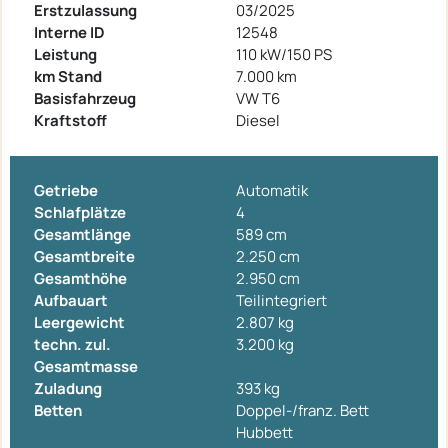
Erstzulassung
03/2025
Interne ID
12548
Leistung
110 kW/150 PS
km Stand
7.000 km
Basisfahrzeug
VW T6
Kraftstoff
Diesel
Getriebe
Automatik
Schlafplätze
4
Gesamtlänge
589 cm
Gesamtbreite
2.250 cm
Gesamthöhe
2.950 cm
Aufbauart
Teilintegriert
Leergewicht
2.807 kg
techn. zul.
3.200 kg
Gesamtmasse
Zuladung
393 kg
Betten
Doppel-/franz. Bett
Hubbett