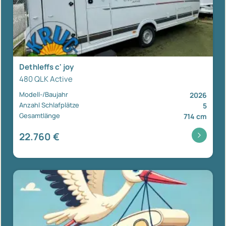
Dethleffs c' joy
480 QLK Active
Modell-/Baujahr
2026
Anzahl Schlafplätze
5
Gesamtlänge
714 cm
22.760 €