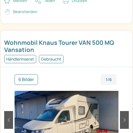
Merken
Teilen
Drucken
Beanstanden
Wohnmobil Knaus Tourer VAN 500 MQ
Vansation
Händlerinserat
Gebraucht
6 Bilder
1/6
zurück
weit