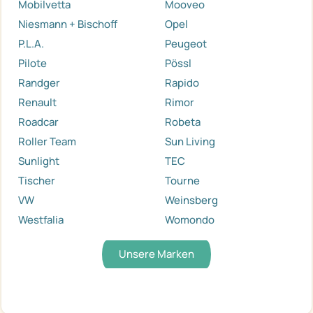
Mobilvetta
Mooveo
Niesmann + Bischoff
Opel
P.L.A.
Peugeot
Pilote
Pössl
Randger
Rapido
Renault
Rimor
Roadcar
Robeta
Roller Team
Sun Living
Sunlight
TEC
Tischer
Tourne
VW
Weinsberg
Westfalia
Womondo
Unsere Marken