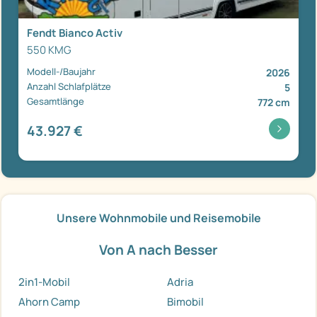
Fendt Bianco Activ
550 KMG
Modell-/Baujahr
2026
Anzahl Schlafplätze
5
Gesamtlänge
772 cm
43.927 €
Unsere Wohnmobile und Reisemobile
Von A nach Besser
2in1-Mobil
Adria
Ahorn Camp
Bimobil