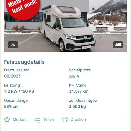
26
Fahrzeugdetails
Erstzulassung
Schlafplätze
02/2023
4
Leistung
KM-Stand
110 kW / 150 PS
34.577 km
Gesamtlänge
zul. Gesamtgew.
589 cm
3.500 kg
Merken
Teilen
Drucken