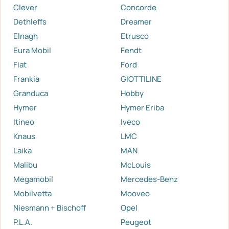
Clever
Concorde
Dethleffs
Dreamer
Elnagh
Etrusco
Eura Mobil
Fendt
Fiat
Ford
Frankia
GIOTTILINE
Granduca
Hobby
Hymer
Hymer Eriba
Itineo
Iveco
Knaus
LMC
Laika
MAN
Malibu
McLouis
Megamobil
Mercedes-Benz
Mobilvetta
Mooveo
Niesmann + Bischoff
Opel
P.L.A.
Peugeot