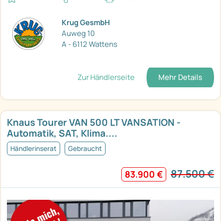
Krug GesmbH
Auweg 10
A - 6112 Wattens
Zur Händlerseite
Mehr Details
Knaus Tourer VAN 500 LT VANSATION -
Automatik, SAT, Klima....
Händlerinserat
Gebraucht
87.500 €
83.900 €