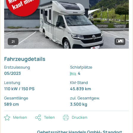
21
Fahrzeugdetails
Erstzulassung
Schlafplätze
05/2023
4
Leistung
KM-Stand
110 kW / 150 PS
45.839 km
Gesamtlänge
zul. Gesamtgew.
589 cm
3.500 kg
Merken
Teilen
Drucken
Gebetsroither Handels GmbH- Standort