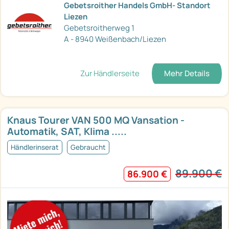
Gebetsroither Handels GmbH- Standort
Liezen
Gebetsroitherweg 1
A - 8940 Weißenbach/Liezen
Zur Händlerseite
Mehr Details
Knaus Tourer VAN 500 MQ Vansation -
Automatik, SAT, Klima .....
Händlerinserat
Gebraucht
89.900 €
86.900 €