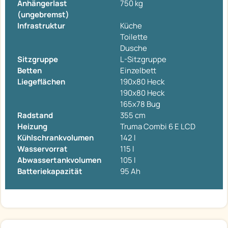
Anhängerlast
750 kg
(ungebremst)
Infrastruktur
Küche
Toilette
Dusche
Sitzgruppe
L-Sitzgruppe
Betten
Einzelbett
Liegeflächen
190x80 Heck
190x80 Heck
165x78 Bug
Radstand
355 cm
Heizung
Truma Combi 6 E LCD
Kühlschrankvolumen
142 l
Wasservorrat
115 l
Abwassertankvolumen
105 l
Batteriekapazität
95 Ah