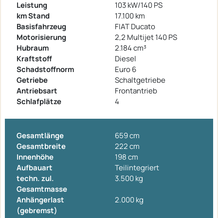
Leistung
103 kW/140 PS
km Stand
17.100 km
Basisfahrzeug
FIAT Ducato
Motorisierung
2,2 Multijet 140 PS
Hubraum
2.184 cm³
Kraftstoff
Diesel
Schadstoffnorm
Euro 6
Getriebe
Schaltgetriebe
Antriebsart
Frontantrieb
Schlafplätze
4
Gesamtlänge
659 cm
Gesamtbreite
222 cm
Innenhöhe
198 cm
Aufbauart
Teilintegriert
techn. zul.
3.500 kg
Gesamtmasse
Anhängerlast
2.000 kg
(gebremst)