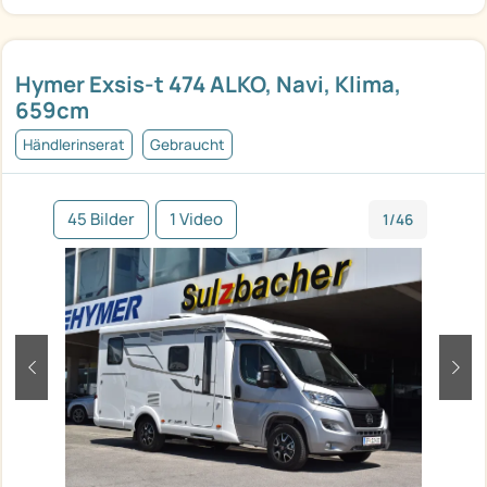
Hymer Exsis-t 474 ALKO, Navi, Klima,
659cm
Händlerinserat
Gebraucht
45 Bilder
1 Video
1/46
zurück
weit