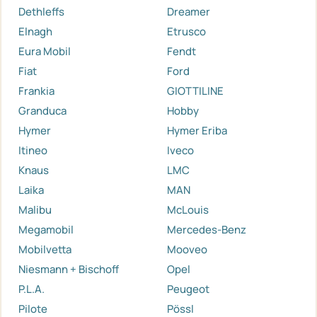
Dethleffs
Dreamer
Elnagh
Etrusco
Eura Mobil
Fendt
Fiat
Ford
Frankia
GIOTTILINE
Granduca
Hobby
Hymer
Hymer Eriba
Itineo
Iveco
Knaus
LMC
Laika
MAN
Malibu
McLouis
Megamobil
Mercedes-Benz
Mobilvetta
Mooveo
Niesmann + Bischoff
Opel
P.L.A.
Peugeot
Pilote
Pössl