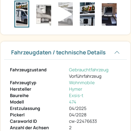
Fahrzeugdaten / technische Details
Fahrzeugzustand
Gebrauchtfahrzeug
Vorführfahrzeug
Fahrzeugtyp
Wohnmobile
Hersteller
Hymer
Baureihe
Exsis-t
Modell
474
Erstzulassung
04/2025
Pickerl
04/2028
Caraworld ID
cw-22476633
Anzahl der Achsen
2