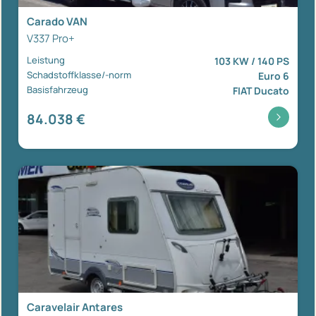
Carado VAN
V337 Pro+
Leistung
103 KW / 140 PS
Schadstoffklasse/-norm
Euro 6
Basisfahrzeug
FIAT Ducato
84.038 €
Caravelair Antares