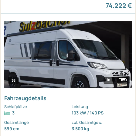
74.222 €
35
Fahrzeugdetails
Schlafplätze
Leistung
3
103 kW / 140 PS
Gesamtlänge
zul. Gesamtgew.
599 cm
3.500 kg