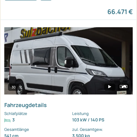
66.471 €
30
Fahrzeugdetails
Schlafplätze
Leistung
3
103 kW / 140 PS
Gesamtlänge
zul. Gesamtgew.
541 cm
3.500 kg