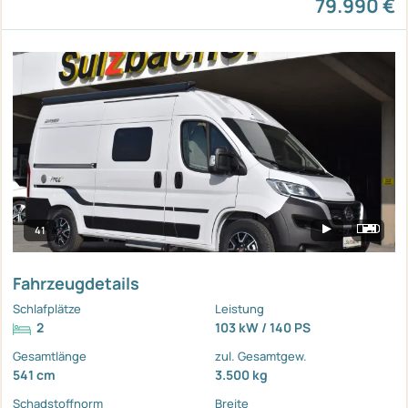
79.990 €
41
Fahrzeugdetails
Schlafplätze
Leistung
2
103 kW / 140 PS
Gesamtlänge
zul. Gesamtgew.
541 cm
3.500 kg
Schadstoffnorm
Breite