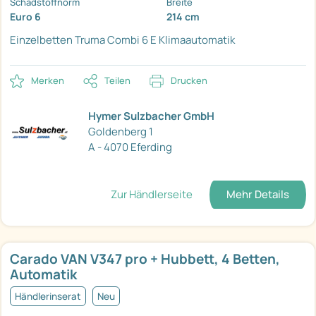
Schadstoffnorm
Breite
Euro 6
214 cm
Einzelbetten
Truma Combi 6 E
Klimaautomatik
Merken
Teilen
Drucken
Hymer Sulzbacher GmbH
Goldenberg 1
A - 4070 Eferding
Zur Händlerseite
Mehr Details
Carado VAN V347 pro + Hubbett, 4 Betten,
Automatik
Händlerinserat
Neu