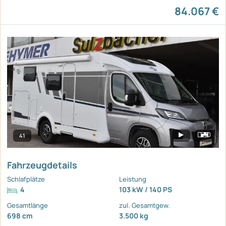
84.067 €
41
Fahrzeugdetails
Schlafplätze
Leistung
4
103 kW / 140 PS
Gesamtlänge
zul. Gesamtgew.
698 cm
3.500 kg