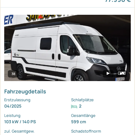
38
Fahrzeugdetails
Erstzulassung
Schlafplätze
04/2025
2
Leistung
Gesamtlänge
103 kW / 140 PS
599 cm
zul. Gesamtgew.
Schadstoffnorm