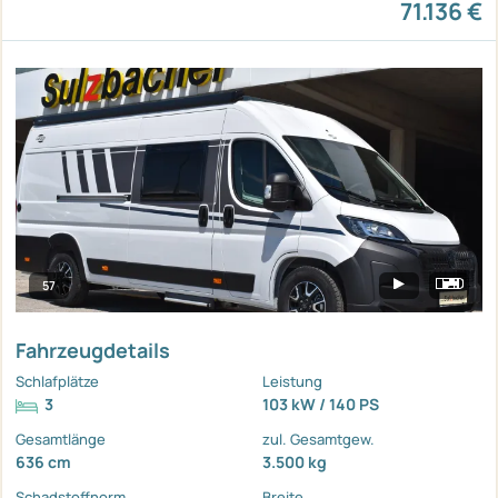
71.136 €
57
Fahrzeugdetails
Schlafplätze
Leistung
3
103 kW / 140 PS
Gesamtlänge
zul. Gesamtgew.
636 cm
3.500 kg
Schadstoffnorm
Breite