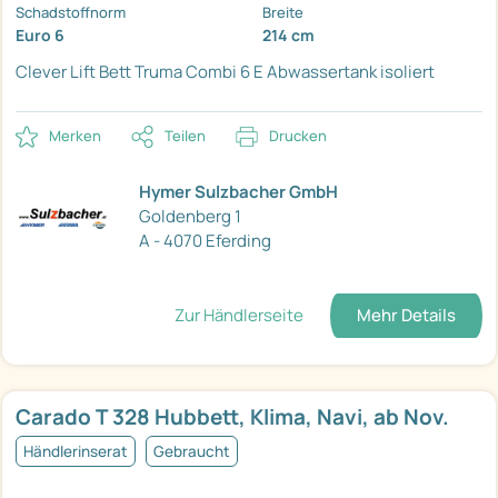
Schadstoffnorm
Breite
Euro 6
214 cm
Clever Lift Bett
Truma Combi 6 E
Abwassertank isoliert
Merken
Teilen
Drucken
Hymer Sulzbacher GmbH
Goldenberg 1
A - 4070 Eferding
Zur Händlerseite
Mehr Details
Carado T 328 Hubbett, Klima, Navi, ab Nov.
Händlerinserat
Gebraucht