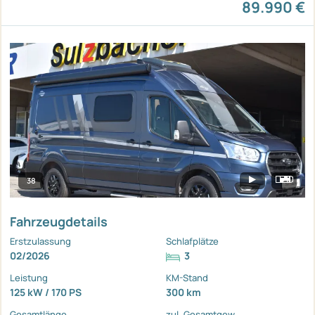
89.990 €
38
Fahrzeugdetails
Erstzulassung
Schlafplätze
02/2026
3
Leistung
KM-Stand
125 kW / 170 PS
300 km
Gesamtlänge
zul. Gesamtgew.