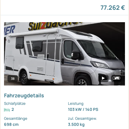
77.262 €
38
Fahrzeugdetails
Schlafplätze
Leistung
2
103 kW / 140 PS
Gesamtlänge
zul. Gesamtgew.
698 cm
3.500 kg