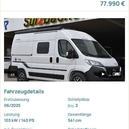
77.990 €
46
Fahrzeugdetails
Erstzulassung
Schlafplätze
06/2025
2
Leistung
Gesamtlänge
103 kW / 140 PS
541 cm