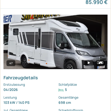
85.990 €
47
Fahrzeugdetails
Erstzulassung
Schlafplätze
04/2026
5
Leistung
Gesamtlänge
103 kW / 140 PS
698 cm
zul. Gesamtgew.
Schadstoffnorm