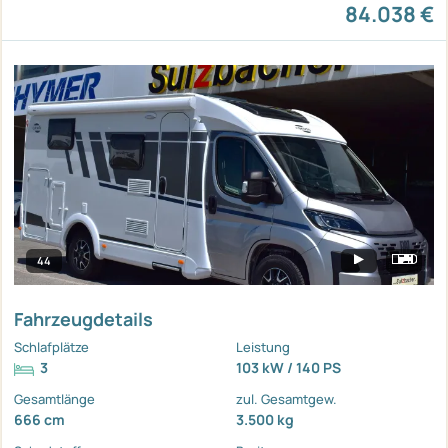
84.038 €
44
Fahrzeugdetails
Schlafplätze
Leistung
3
103 kW / 140 PS
Gesamtlänge
zul. Gesamtgew.
666 cm
3.500 kg