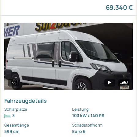
69.340 €
35
Fahrzeugdetails
Schlafplätze
Leistung
3
103 kW / 140 PS
Gesamtlänge
Schadstoffnorm
599 cm
Euro 6