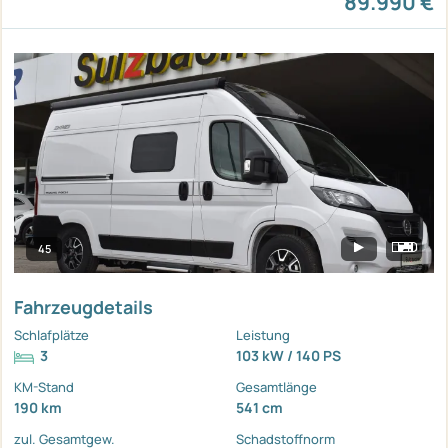
89.990 €
45
Fahrzeugdetails
Schlafplätze
Leistung
3
103 kW / 140 PS
KM-Stand
Gesamtlänge
190 km
541 cm
zul. Gesamtgew.
Schadstoffnorm