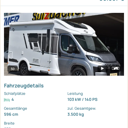
50
Fahrzeugdetails
Schlafplätze
Leistung
4
103 kW / 140 PS
Gesamtlänge
zul. Gesamtgew.
596 cm
3.500 kg
Breite