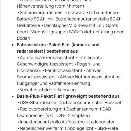
Höhenverstellung (vorn / hinten)
•Scheinwerferrahmen in schwarz •Lithium-Ionen-
Batterie 90 Ah inkl. Batteriecomputer anstelle 80 Ah
GelBatterie •Dachkuppel Midi-Heki mit LED-Spots
über L-Wohnsitzgruppe •SOG-Toilettenlüftung über
Boden
Fahrassistenz-Paket Fiat (kamera- und
radarbasiert) bestehend aus:
•Aufmerksamkeitsassistent •Intelligenter
Geschwindigkeitsassistent •Regen- und
Lichtsensor •Fernlichtassistent •Aktiver
Spurhalteassistent •Aktiver Notbremsassistent mit
Fußgänger und Radfahrererkennung
•Verkehrsschildererkennung
Basis-Plus-Paket Fiat lightweight bestehend aus:
•USB-Steckdose im Dachstauschrank über Heckbett
•Radiovorbereitung mit Dachantenne mit DAB+,
Lautsprecher (4x), DVB-T2 Empfang
•Insektenschutzrollo Aufbautüre •Ladebooster
•Nebelscheinwerfer mit Abbiegelicht •Skid-Plate