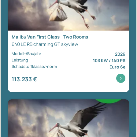
Malibu Van First Class - Two Rooms
640 LE RB charming GT skyview
Modell-/Baujahr
2026
Leistung
103 KW / 140 PS
Schadstoffklasse/-norm
Euro 6e
113.233 €