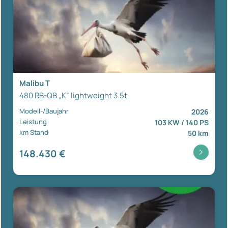
Malibu T
480 RB-QB „K“ lightweight 3.5t
Modell-/Baujahr
2026
Leistung
103 KW / 140 PS
km Stand
50 km
148.430 €