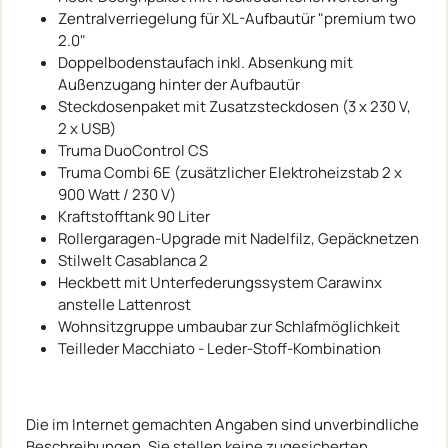
Zentralverriegelung für XL-Aufbautür "premium two
2.0"
Doppelbodenstaufach inkl. Absenkung mit
Außenzugang hinter der Aufbautür
Steckdosenpaket mit Zusatzsteckdosen (3 x 230 V,
2 x USB)
Truma DuoControl CS
Truma Combi 6E (zusätzlicher Elektroheizstab 2 x
900 Watt / 230 V)
Kraftstofftank 90 Liter
Rollergaragen-Upgrade mit Nadelfilz, Gepäcknetzen
Stilwelt Casablanca 2
Heckbett mit Unterfederungssystem Carawinx
anstelle Lattenrost
Wohnsitzgruppe umbaubar zur Schlafmöglichkeit
Teilleder Macchiato - Leder-Stoff-Kombination
Die im Internet gemachten Angaben sind unverbindliche
Beschreibungen. Sie stellen keine zugesicherten