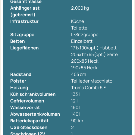
Gesamtmasse
Anhängerlast
2.000 kg
(gebremst)
Infrastruktur
Küche
Toilette
Sitzgruppe
L-Sitzgruppe
Betten
Einzelbett
Liegeflächen
171x100(opt.) Hubbett
203x111/65(opt.) Seite
200x85 Heck
190x85 Heck
Radstand
403 cm
Polster
Teilleder Macchiato
Heizung
Truma Combi 6 E
Kühlschrankvolumen
133 l
Gefriervolumen
12 l
Wasservorrat
150 l
Abwassertankvolumen
140 l
Batteriekapazität
90 Ah
USB-Steckdosen
2
Steckdosen 12V
1