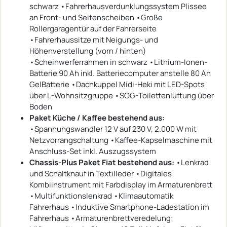
schwarz •Fahrerhausverdunklungssystem Plissee
an Front- und Seitenscheiben •Große
Rollergaragentür auf der Fahrerseite
•Fahrerhaussitze mit Neigungs- und
Höhenverstellung (vorn / hinten)
•Scheinwerferrahmen in schwarz •Lithium-Ionen-
Batterie 90 Ah inkl. Batteriecomputer anstelle 80 Ah
GelBatterie •Dachkuppel Midi-Heki mit LED-Spots
über L-Wohnsitzgruppe •SOG-Toilettenlüftung über
Boden
Paket Küche / Kaffee bestehend aus:
•Spannungswandler 12 V auf 230 V, 2.000 W mit
Netzvorrangschaltung •Kaffee-Kapselmaschine mit
Anschluss-Set inkl. Auszugssystem
Chassis-Plus Paket Fiat bestehend aus:
•Lenkrad
und Schaltknauf in Textilleder •Digitales
Kombiinstrument mit Farbdisplay im Armaturenbrett
•Multifunktionslenkrad •Klimaautomatik
Fahrerhaus •Induktive Smartphone-Ladestation im
Fahrerhaus •Armaturenbrettveredelung: