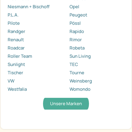
Niesmann + Bischoff
Opel
P.L.A.
Peugeot
Pilote
Pössl
Randger
Rapido
Renault
Rimor
Roadcar
Robeta
Roller Team
Sun Living
Sunlight
TEC
Tischer
Tourne
VW
Weinsberg
Westfalia
Womondo
Unsere Marken