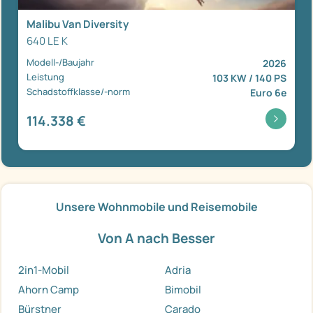
Malibu Van Diversity
640 LE K
Modell-/Baujahr
2026
Leistung
103 KW / 140 PS
Schadstoffklasse/-norm
Euro 6e
114.338 €
Unsere Wohnmobile und Reisemobile
Von A nach Besser
2in1-Mobil
Adria
Ahorn Camp
Bimobil
Bürstner
Carado