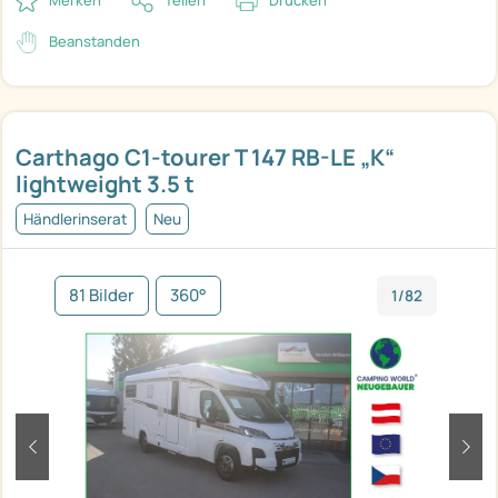
Merken
Teilen
Drucken
Beanstanden
Carthago C1-tourer T 147 RB-LE „K“
lightweight 3.5 t
Händlerinserat
Neu
81 Bilder
360°
1/82
zurück
weit