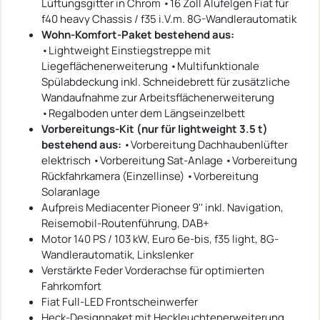
Lüftungsgitter in Chrom •16 Zoll Alufelgen Fiat für
f40 heavy Chassis / f35 i.V.m. 8G-Wandlerautomatik
Wohn-Komfort-Paket bestehend aus:
•Lightweight Einstiegstreppe mit
Liegeflächenerweiterung •Multifunktionale
Spülabdeckung inkl. Schneidebrett für zusätzliche
Wandaufnahme zur Arbeitsflächenerweiterung
•Regalboden unter dem Längseinzelbett
Vorbereitungs-Kit (nur für lightweight 3.5 t)
bestehend aus:
•Vorbereitung Dachhaubenlüfter
elektrisch •Vorbereitung Sat-Anlage •Vorbereitung
Rückfahrkamera (Einzellinse) •Vorbereitung
Solaranlage
Aufpreis Mediacenter Pioneer 9'' inkl. Navigation,
Reisemobil-Routenführung, DAB+
Motor 140 PS / 103 kW, Euro 6e-bis, f35 light, 8G-
Wandlerautomatik, Linkslenker
Verstärkte Feder Vorderachse für optimierten
Fahrkomfort
Fiat Full-LED Frontscheinwerfer
Heck-Designpaket mit Heckleuchtenerweiterung