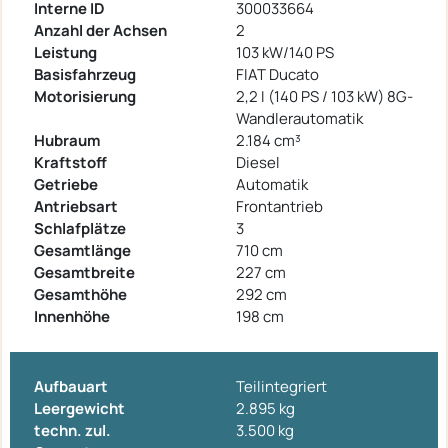
Interne ID
300033664
Anzahl der Achsen
2
Leistung
103 kW/140 PS
Basisfahrzeug
FIAT Ducato
Motorisierung
2,2 I (140 PS / 103 kW) 8G-
Wandlerautomatik
Hubraum
2.184 cm³
Kraftstoff
Diesel
Getriebe
Automatik
Antriebsart
Frontantrieb
Schlafplätze
3
Gesamtlänge
710 cm
Gesamtbreite
227 cm
Gesamthöhe
292 cm
Innenhöhe
198 cm
Aufbauart
Teilintegriert
Leergewicht
2.895 kg
techn. zul.
3.500 kg