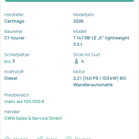
Hersteller
Modelljahr
Carthago
2026
Baureihe
Modell
C1-tourer
T 147 RB-LE „K“ lightweight
3.5 t
Schlafplätze
Sitze mit Gurt
3
4
Kraftstoff
Motor
Diesel
2,2 I (140 PS / 103 kW) 8G-
Wandlerautomatik
Preisbereich
mehr als 100.000 €
Händler
CWN Sales & Service GmbH