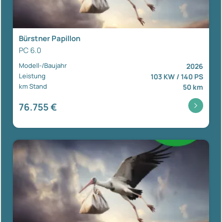
Bürstner Papillon
PC 6.0
Modell-/Baujahr
2026
Leistung
103 KW / 140 PS
km Stand
50 km
76.755 €