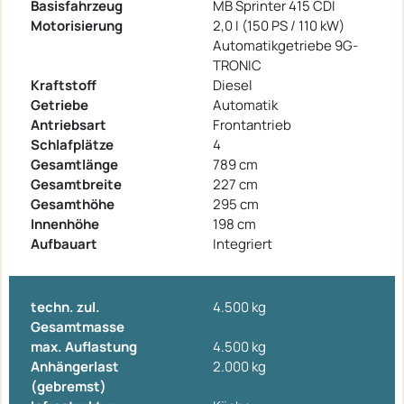
Basisfahrzeug
MB Sprinter 415 CDI
Motorisierung
2,0 I (150 PS / 110 kW)
Automatikgetriebe 9G-
TRONIC
Kraftstoff
Diesel
Getriebe
Automatik
Antriebsart
Frontantrieb
Schlafplätze
4
Gesamtlänge
789 cm
Gesamtbreite
227 cm
Gesamthöhe
295 cm
Innenhöhe
198 cm
Aufbauart
Integriert
techn. zul.
4.500 kg
Gesamtmasse
max. Auflastung
4.500 kg
Anhängerlast
2.000 kg
(gebremst)