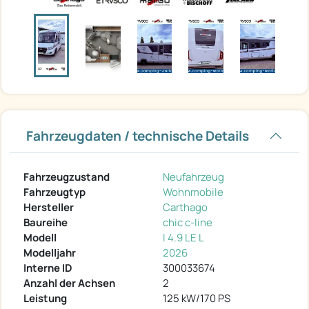
Fahrzeugdaten / technische Details
Fahrzeugzustand
Neufahrzeug
Fahrzeugtyp
Wohnmobile
Hersteller
Carthago
Baureihe
chic c-line
Modell
I 4.9 LE L
Modelljahr
2026
Interne ID
300033674
Anzahl der Achsen
2
Leistung
125 kW/170 PS