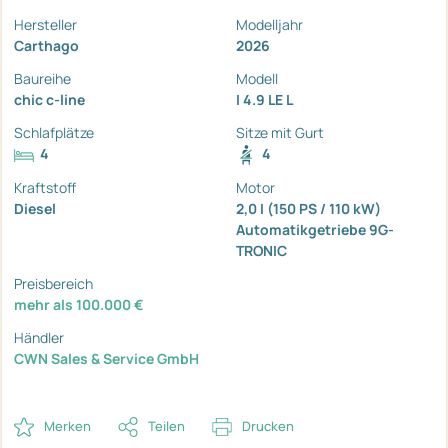
Hersteller
Modelljahr
Carthago
2026
Baureihe
Modell
chic c-line
I 4.9 LE L
Schlafplätze
Sitze mit Gurt
4
4
Kraftstoff
Motor
Diesel
2,0 I (150 PS / 110 kW)
Automatikgetriebe 9G-
TRONIC
Preisbereich
mehr als 100.000 €
Händler
CWN Sales & Service GmbH
Merken
Teilen
Drucken