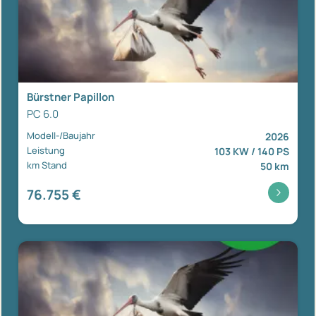
Bürstner Papillon
PC 6.0
Modell-/Baujahr
2026
Leistung
103 KW / 140 PS
km Stand
50 km
76.755 €