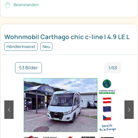
Beanstanden
Wohnmobil Carthago chic c-line I 4.9 LE L
Händlerinserat
Neu
53 Bilder
1/53
zurück
weit