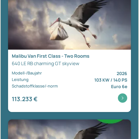
Malibu Van First Class - Two Rooms
640 LE RB charming GT skyview
Modell-/Baujahr
2026
Leistung
103 KW / 140 PS
Schadstoffklasse/-norm
Euro 6e
113.233 €