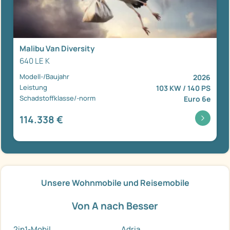
Malibu Van Diversity
640 LE K
Modell-/Baujahr
2026
Leistung
103 KW / 140 PS
Schadstoffklasse/-norm
Euro 6e
114.338 €
Unsere Wohnmobile und Reisemobile
Von A nach Besser
2in1-Mobil
Adria