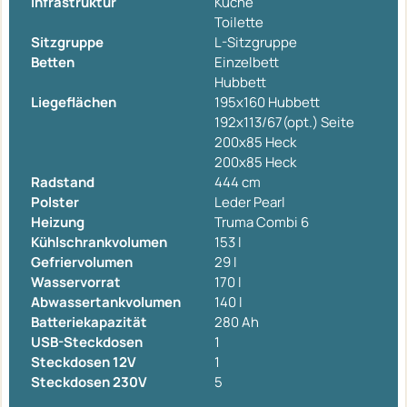
Infrastruktur
Küche
Toilette
Sitzgruppe
L-Sitzgruppe
Betten
Einzelbett
Hubbett
Liegeflächen
195x160 Hubbett
192x113/67(opt.) Seite
200x85 Heck
200x85 Heck
Radstand
444 cm
Polster
Leder Pearl
Heizung
Truma Combi 6
Kühlschrankvolumen
153 l
Gefriervolumen
29 l
Wasservorrat
170 l
Abwassertankvolumen
140 l
Batteriekapazität
280 Ah
USB-Steckdosen
1
Steckdosen 12V
1
Steckdosen 230V
5