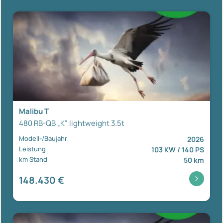
Malibu T
480 RB-QB „K“ lightweight 3.5t
Modell-/Baujahr
2026
Leistung
103 KW / 140 PS
km Stand
50 km
148.430 €