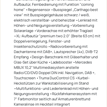
Aufbautür, Fernbedienung mit Funktion "coming
home" •Regensensor •Busspiegel „Carthago best
view" mit Busspiegelgehäuse schwarz / weiß,
elektrisch verstellbar- und beheizbar •Lenkrad mit
Höhen- und Neigungsverstellung •Vorbereitung
Solaranlage •Vorderachse mit erhöhter Traglast
•XL-Aufbautür "premium two 2.0" (Breite 63 cm) mit
Doppelverriegelung, Fenster- und
Insektenschutzrollo •Radiovorbereitung mit
Dachantenne mit DAB+, Lautsprecher (4x), DVB-T2
Empfang •Design-Barschrank mit Gläserhalter und
Glas-Set über Küche •Ladebooster •Mercedes
MBUX 10,2" Multimediasystem anstelle
Radio/CD/DVD Doppel DIN inkl. Navigation, DAB +,
Touchscreen •Truma DuoControl CS •Kurbel-
Heckstützen zur Wankstabilisierung im Stand
•Multifunktions- und Lederlenkrad mit Höhen- und
Neigungsverstellung •Rückfahrkamerasystem mit
7" Farbmonitor seitlich auf Armaturenbrettund
Kameralinse im Heckteil integriert