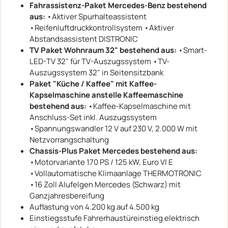
Fahrassistenz-Paket Mercedes-Benz bestehend
aus:
•Aktiver Spurhalteassistent
•Reifenluftdruckkontrollsystem •Aktiver
Abstandsassistent DISTRONIC
TV Paket Wohnraum 32" bestehend aus:
•Smart-
LED-TV 32" für TV-Auszugssystem •TV-
Auszugssystem 32" in Seitensitzbank
Paket "Küche / Kaffee" mit Kaffee-
Kapselmaschine anstelle Kaffeemaschine
bestehend aus:
•Kaffee-Kapselmaschine mit
Anschluss-Set inkl. Auszugssystem
•Spannungswandler 12 V auf 230 V, 2.000 W mit
Netzvorrangschaltung
Chassis-Plus Paket Mercedes bestehend aus:
•Motorvariante 170 PS / 125 kW, Euro VI E
•Vollautomatische Klimaanlage THERMOTRONIC
•16 Zoll Alufelgen Mercedes (Schwarz) mit
Ganzjahresbereifung
Auflastung von 4.200 kg auf 4.500 kg
Einstiegsstufe Fahrerhaustüreinstieg elektrisch