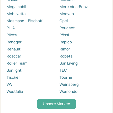
Megamobil
Mercedes-Benz
Mobilvetta
Mooveo
Niesmann + Bischoff
Opel
P.L.A.
Peugeot
Pilote
Pössl
Randger
Rapido
Renault
Rimor
Roadcar
Robeta
Roller Team
Sun Living
Sunlight
TEC
Tischer
Tourne
VW
Weinsberg
Westfalia
Womondo
Unsere Marken