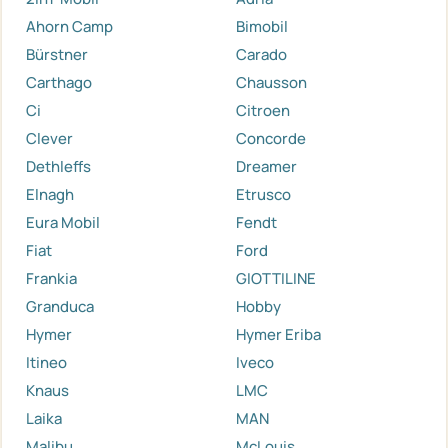
Ahorn Camp
Bimobil
Bürstner
Carado
Carthago
Chausson
Ci
Citroen
Clever
Concorde
Dethleffs
Dreamer
Elnagh
Etrusco
Eura Mobil
Fendt
Fiat
Ford
Frankia
GIOTTILINE
Granduca
Hobby
Hymer
Hymer Eriba
Itineo
Iveco
Knaus
LMC
Laika
MAN
Malibu
McLouis