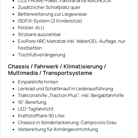
COZY HOME-Paket, Farbvariante MAGNOLIA
Zusätzlicher Schlafplatz quer
Betterweiterung zur Liegewiese
ISOFIX-System (2 Kindersitze)
Polster: ALU
Sitzbank ausziehbar
EvoPore HRC Matratze inkl. WaterGEL-Auflage, nur
Festbetten
Tischfußverlängerung
Chassis / Fahrwerk / Klimatisierung /
Multimedia / Transportsysteme
Einparkhilfe hinten
Lenkrad und Schaltknauf in Lederausführung
Traktionshilfe „Traction Plus“, inkl. Bergabfahrhilfe
16" Bereifung
LED-Tagfahrlicht
Kraftstofftank 90 Liter
Chassis in Sonderlackierung: Campovolo Grau
Vorbereitung für Anhängevorrichtung