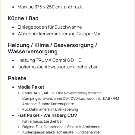
Markise 375 x 250 cm, anthrazit
Küche / Bad
Einlegeboden für Duschwanne
Waschbeckenverbreiterung Camper Van
Heizung / Klima / Gasversorgung /
Wasserversorgung
Heizung TRUMA Combi 6 D + E
Isolierhaube Abwassertank, beheizbar
Pakete
Media Paket
Radio DAB +, All - in - One Navigationssystem mit
Campingsoftware, ohne CD-/DVD-Laufwerk, inkl. DAB +/FM
Antenne, 3 Jahre Kartenupdate
Rückfahrkamera inkl. Verkabelung
Fiat Paket - Weinsberg CUV
Fahrerhaussitze drehbar
Original Fiat-Captainchair-Sitze mit Armlehnen
Außenspiegel elektrisch einstell- und beheizbar