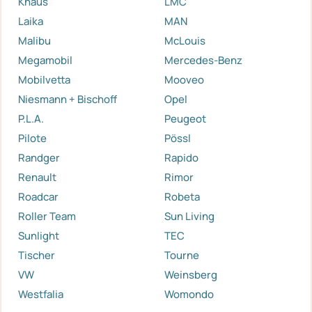
Knaus
LMC
Laika
MAN
Malibu
McLouis
Megamobil
Mercedes-Benz
Mobilvetta
Mooveo
Niesmann + Bischoff
Opel
P.L.A.
Peugeot
Pilote
Pössl
Randger
Rapido
Renault
Rimor
Roadcar
Robeta
Roller Team
Sun Living
Sunlight
TEC
Tischer
Tourne
VW
Weinsberg
Westfalia
Womondo