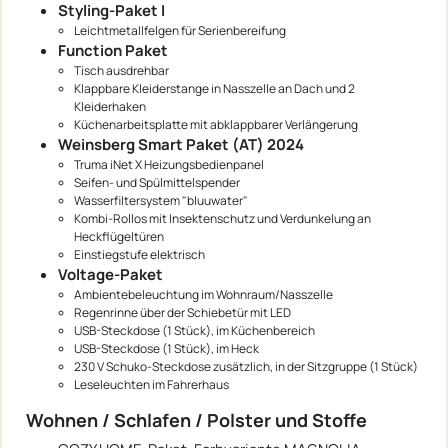
Styling-Paket I
Leichtmetallfelgen für Serienbereifung
Function Paket
Tisch ausdrehbar
Klappbare Kleiderstange in Nasszelle an Dach und 2
Kleiderhaken
Küchenarbeitsplatte mit abklappbarer Verlängerung
Weinsberg Smart Paket (AT) 2024
Truma iNet X Heizungsbedienpanel
Seifen- und Spülmittelspender
Wasserfiltersystem "bluuwater"
Kombi-Rollos mit Insektenschutz und Verdunkelung an
Heckflügeltüren
Einstiegstufe elektrisch
Voltage-Paket
Ambientebeleuchtung im Wohnraum/Nasszelle
Regenrinne über der Schiebetür mit LED
USB-Steckdose (1 Stück), im Küchenbereich
USB-Steckdose (1 Stück), im Heck
230 V Schuko-Steckdose zusätzlich, in der Sitzgruppe (1 Stück)
Leseleuchten im Fahrerhaus
Wohnen / Schlafen / Polster und Stoffe