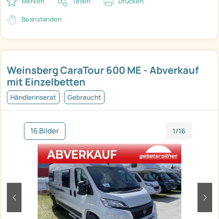
Merken
Teilen
Drucken
Beanstanden
Weinsberg CaraTour 600 ME - Abverkauf
mit Einzelbetten
Händlerinserat
Gebraucht
16 Bilder
1/16
zurück
weit