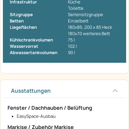
Infrastruktur
Küche
Toilette
Sitzgruppe
Seitensitzgruppe
Betten
Einzelbett
Liegeflächen
180x85, 200 x 85 Heck
180x70 weiteres Bett
Kühlschrankvolumen
75 l
Wasservorrat
102 l
Abwassertankvolumen
90 l
Ausstattungen
Fenster / Dachhauben / Belüftung
EasySpace-Ausbau
Markise / Zubehör Markise