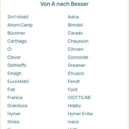
Von A nach Besser
2in1-Mobil
Adria
Ahorn Camp
Bimobil
Bürstner
Carado
Carthago
Chausson
Ci
Citroen
Clever
Concorde
Dethleffs
Dreamer
Elnagh
Etrusco
Eura Mobil
Fendt
Fiat
Ford
Frankia
GIOTTILINE
Granduca
Hobby
Hymer
Hymer Eriba
Itineo
Iveco