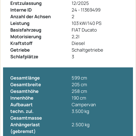
Erstzulassung
12/2025
Interne ID
24 - 11369499
Anzahl der Achsen
2
Leistung
103 kW/140 PS
Basisfahrzeug
FIAT Ducato
Motorisierung
2,2l
Kraftstoff
Diesel
Getriebe
Schaltgetriebe
Schlafplätze
3
Gesamtlänge
599 cm
Gesamtbreite
205 cm
Gesamthöhe
258 cm
Innenhöhe
190 cm
Aufbauart
Campervan
techn. zul.
3.500 kg
Gesamtmasse
Anhängerlast
2.500 kg
(gebremst)