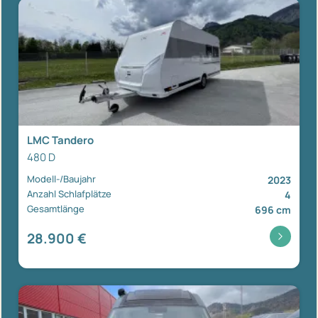
LMC Tandero
480 D
Modell-/Baujahr
2023
Anzahl Schlafplätze
4
Gesamtlänge
696 cm
28.900 €