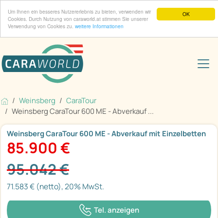
Um Ihnen ein besseres Nutzererlebnis zu bieten, verwenden wir
OK
Cookies. Durch Nutzung von caraworld.at stimmen Sie unserer
Verwendung von Cookies zu.
weitere Informationen
Weinsberg
CaraTour
Weinsberg CaraTour 600 ME - Abverkauf ...
Weinsberg CaraTour 600 ME - Abverkauf mit Einzelbetten
85.900 €
95.042 €
71.583 € (netto), 20% MwSt.
Tel. anzeigen