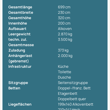
Gesamtlänge
699 cm
Gesamtbreite
230 cm
Gesamthöhe
320 cm
Innenhöhe
200 cm
Aufbauart
Alkoven
Leergewicht
2.870 kg
techn. zul.
3.500 kg
Gesamtmasse
Zuladung
373 kg
Anhängerlast
2.000 kg
(gebremst)
Infrastruktur
Küche
Toilette
Dusche
Sitzgruppe
Seitensitzgruppe
Betten
Doppel-/franz. Bett
Etagenbett
Doppelbett quer
Liegeflächen
199x140 Alkovenbett
210x141 Heck