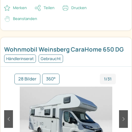
Merken
Teilen
Drucken
Beanstanden
Wohnmobil Weinsberg CaraHome 650 DG
Händlerinserat
Gebraucht
28 Bilder
360°
1/31
zurück
weit