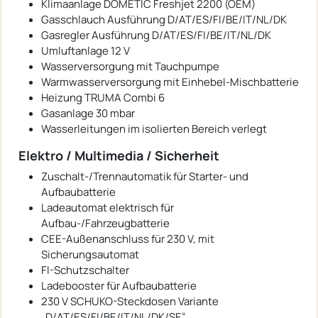
Klimaanlage DOMETIC Freshjet 2200 (OEM)
Gasschlauch Ausführung D/AT/ES/FI/BE/IT/NL/DK
Gasregler Ausführung D/AT/ES/FI/BE/IT/NL/DK
Umluftanlage 12 V
Wasserversorgung mit Tauchpumpe
Warmwasserversorgung mit Einhebel-Mischbatterie
Heizung TRUMA Combi 6
Gasanlage 30 mbar
Wasserleitungen im isolierten Bereich verlegt
Elektro / Multimedia / Sicherheit
Zuschalt-/Trennautomatik für Starter- und
Aufbaubatterie
Ladeautomat elektrisch für
Aufbau-/Fahrzeugbatterie
CEE-Außenanschluss für 230 V, mit
Sicherungsautomat
FI-Schutzschalter
Ladebooster für Aufbaubatterie
230 V SCHUKO-Steckdosen Variante
„D/AT/ES/FI/BE/IT/NL/DK/SE“