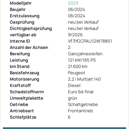
Modelljahr
2023
Baujahr
06/2024
Erstzulassung
06/2024
Gasprüfung
neu bei Verkauf
Dichtigkeitsprüfung
neu bei Verkauf
verfügbar ab
9/2026
Interne ID
VF3YGCPAU12W78851
Anzahl der Achsen
2
Bereifung
Ganzjahresreifen
Leistung
121 kW/165 PS
km Stand
21.600 km
Basisfahrzeug
Peugeot
Motorisierung
2,2 l Multijet 140
Kraftstoff
Diesel
Schadstoffnorm
Euro 6d-final
Umweltplakette
grün
Getriebe
Schaltgetriebe
Antriebsart
Frontantrieb
Schlafplätze
6