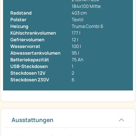
184x100 Mitte
Radstand
403 cm
Polster
Textil
Heizung
Truma Combi 6
Kühlschrankvolumen
177 l
Gefriervolumen
12 l
Wasservorrat
100 l
Abwassertankvolumen
95 l
Batteriekapazität
75 Ah
USB-Steckdosen
1
Steckdosen 12V
2
Steckdosen 230V
6
Ausstattungen