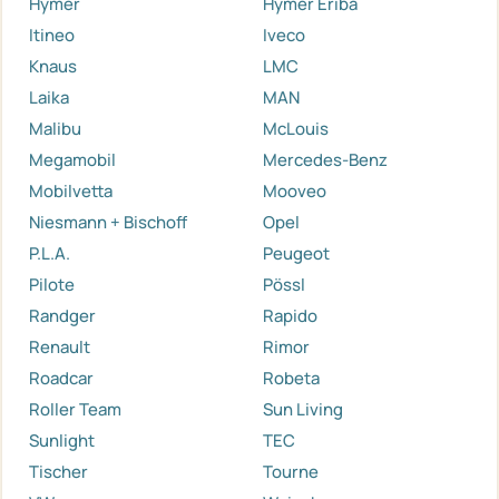
Hymer
Hymer Eriba
Itineo
Iveco
Knaus
LMC
Laika
MAN
Malibu
McLouis
Megamobil
Mercedes-Benz
Mobilvetta
Mooveo
Niesmann + Bischoff
Opel
P.L.A.
Peugeot
Pilote
Pössl
Randger
Rapido
Renault
Rimor
Roadcar
Robeta
Roller Team
Sun Living
Sunlight
TEC
Tischer
Tourne