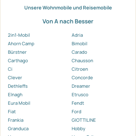
Unsere Wohnmobile und Reisemobile
Von A nach Besser
2in1-Mobil
Adria
Ahorn Camp
Bimobil
Bürstner
Carado
Carthago
Chausson
Ci
Citroen
Clever
Concorde
Dethleffs
Dreamer
Elnagh
Etrusco
Eura Mobil
Fendt
Fiat
Ford
Frankia
GIOTTILINE
Granduca
Hobby