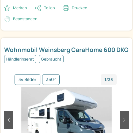
Merken
Teilen
Drucken
Beanstanden
Wohnmobil Weinsberg CaraHome 600 DKG
Händlerinserat
Gebraucht
34 Bilder
360°
1/38
zurück
weit