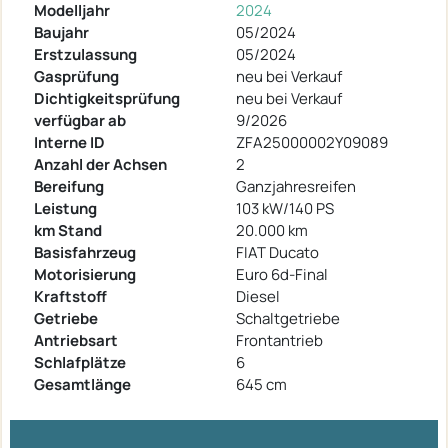
Modelljahr
2024
Baujahr
05/2024
Erstzulassung
05/2024
Gasprüfung
neu bei Verkauf
Dichtigkeitsprüfung
neu bei Verkauf
verfügbar ab
9/2026
Interne ID
ZFA25000002Y09089
Anzahl der Achsen
2
Bereifung
Ganzjahresreifen
Leistung
103 kW/140 PS
km Stand
20.000 km
Basisfahrzeug
FIAT Ducato
Motorisierung
Euro 6d-Final
Kraftstoff
Diesel
Getriebe
Schaltgetriebe
Antriebsart
Frontantrieb
Schlafplätze
6
Gesamtlänge
645 cm