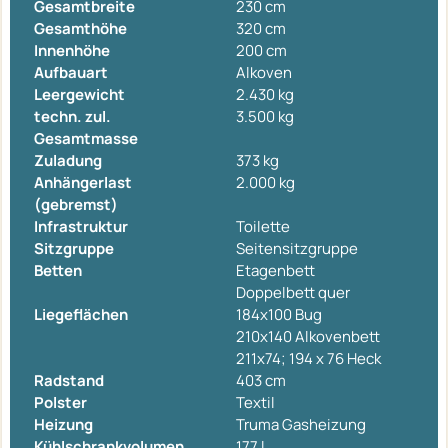
Gesamtbreite
230 cm
Gesamthöhe
320 cm
Innenhöhe
200 cm
Aufbauart
Alkoven
Leergewicht
2.430 kg
techn. zul.
3.500 kg
Gesamtmasse
Zuladung
373 kg
Anhängerlast
2.000 kg
(gebremst)
Infrastruktur
Toilette
Sitzgruppe
Seitensitzgruppe
Betten
Etagenbett
Doppelbett quer
Liegeflächen
184x100 Bug
210x140 Alkovenbett
211x74; 194 x 76 Heck
Radstand
403 cm
Polster
Textil
Heizung
Truma Gasheizung
Kühlschrankvolumen
177 l