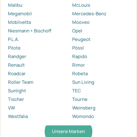
Malibu
McLouis
Megamobil
Mercedes-Benz
Mobilvetta
Mooveo
Niesmann + Bischoff
Opel
P.L.A.
Peugeot
Pilote
Pössl
Randger
Rapido
Renault
Rimor
Roadcar
Robeta
Roller Team
Sun Living
Sunlight
TEC
Tischer
Tourne
VW
Weinsberg
Westfalia
Womondo
Unsere Marken