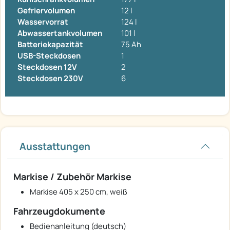
Gefriervolumen
12 l
Wasservorrat
124 l
Abwassertankvolumen
101 l
Batteriekapazität
75 Ah
USB-Steckdosen
1
Steckdosen 12V
2
Steckdosen 230V
6
Ausstattungen
Markise / Zubehör Markise
Markise 405 x 250 cm, weiß
Fahrzeugdokumente
Bedienanleitung (deutsch)