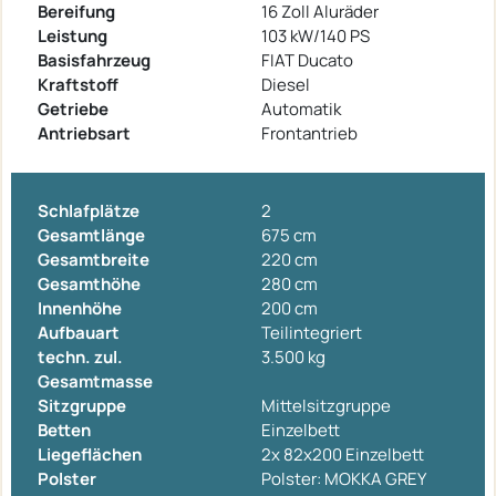
Bereifung
16 Zoll Aluräder
Leistung
103 kW/140 PS
Basisfahrzeug
FIAT Ducato
Kraftstoff
Diesel
Getriebe
Automatik
Antriebsart
Frontantrieb
Schlafplätze
2
Gesamtlänge
675 cm
Gesamtbreite
220 cm
Gesamthöhe
280 cm
Innenhöhe
200 cm
Aufbauart
Teilintegriert
techn. zul.
3.500 kg
Gesamtmasse
Sitzgruppe
Mittelsitzgruppe
Betten
Einzelbett
Liegeflächen
2x 82x200 Einzelbett
Polster
Polster: MOKKA GREY