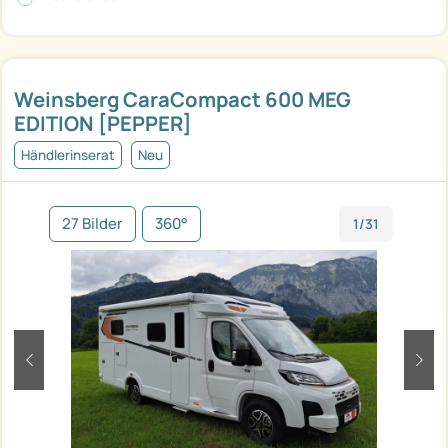
Weinsberg CaraCompact 600 MEG
EDITION [PEPPER]
Händlerinserat
Neu
27 Bilder
360°
1/31
zurück
weit