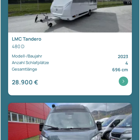
LMC Tandero
480 D
Modell-/Baujahr
2023
Anzahl Schlafplätze
4
Gesamtlänge
696 cm
28.900 €