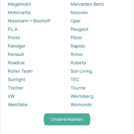
Megamobil
Mercedes-Benz
Mobilvetta
Mooveo
Niesmann + Bischoff
Opel
P.L.A.
Peugeot
Pilote
Pössl
Randger
Rapido
Renault
Rimor
Roadcar
Robeta
Roller Team
Sun Living
Sunlight
TEC
Tischer
Tourne
VW
Weinsberg
Westfalia
Womondo
Unsere Marken