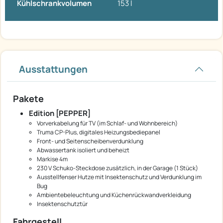
Kühlschrankvolumen
153 l
Ausstattungen
Pakete
Edition [PEPPER]
Vorverkabelung für TV (im Schlaf- und Wohnbereich)
Truma CP-Plus, digitales Heizungsbediepanel
Front- und Seitenscheibenverdunklung
Abwassertank isoliert und beheizt
Markise 4m
230 V Schuko-Steckdose zusätzlich, in der Garage (1 Stück)
Ausstellfenser Hutze mit Insektenschutz und Verdunklung im
Bug
Ambientebeleuchtung und Küchenrückwandverkleidung
Insektenschutztür
Fahrgestell