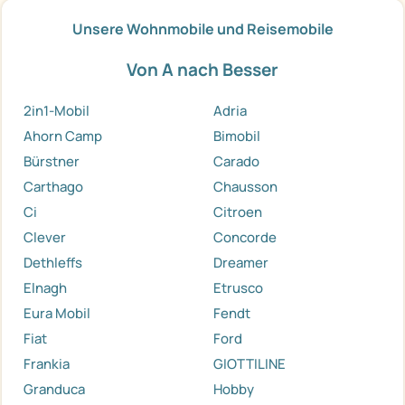
Unsere Wohnmobile und Reisemobile
Von A nach Besser
2in1-Mobil
Adria
Ahorn Camp
Bimobil
Bürstner
Carado
Carthago
Chausson
Ci
Citroen
Clever
Concorde
Dethleffs
Dreamer
Elnagh
Etrusco
Eura Mobil
Fendt
Fiat
Ford
Frankia
GIOTTILINE
Granduca
Hobby