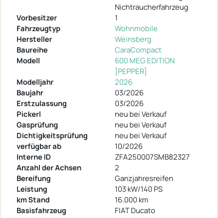
Nichtraucherfahrzeug
Vorbesitzer
1
Fahrzeugtyp
Wohnmobile
Hersteller
Weinsberg
Baureihe
CaraCompact
Modell
600 MEG EDITION
[PEPPER]
Modelljahr
2026
Baujahr
03/2026
Erstzulassung
03/2026
Pickerl
neu bei Verkauf
Gasprüfung
neu bei Verkauf
Dichtigkeitsprüfung
neu bei Verkauf
verfügbar ab
10/2026
Interne ID
ZFA250007SMB82327
Anzahl der Achsen
2
Bereifung
Ganzjahresreifen
Leistung
103 kW/140 PS
km Stand
16.000 km
Basisfahrzeug
FIAT Ducato