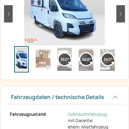
zurück
weit
Fahrzeugdaten / technische Details
Fahrzeugzustand
Gebrauchtfahrzeug
mit Garantie
ehem. Mietfahrzeug