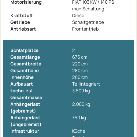
Motorisierung
FIAT 103 kW / 140 PS
man.Schaltung
Kraftstoff
Diesel
Getriebe
Schaltgetriebe
Antriebsart
Frontantrieb
Schlafplätze
2
Gesamtlänge
675 cm
Gesamtbreite
220 cm
Gesamthöhe
280 cm
Innenhöhe
200 cm
Aufbauart
Teilintegriert
techn. zul.
3.500 kg
Gesamtmasse
Anhängerlast
2.000 kg
(gebremst)
Anhängerlast
750 kg
(ungebremst)
Infrastruktur
Küche