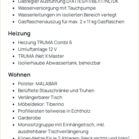
Gasregler Ausführung D/AT/ES/FI/BE/IT/NL/DK
Wasserversorgung mit Tauchpumpe
Wasserleitungen im isolierten Bereich verlegt
Gasflaschenauszug für max. 2 x 11 kg Gasflaschen
Heizung
Heizung TRUMA Combi 6
Umluftanlage 12 V
TRUMA iNet X Master
Isolierhaube Abwassertank, beheizbar
Wohnen
Polster: MALABAR
Belüftete Stauschränke und Truhen
Verlängerbarer Tisch
Möbeldekor: Tiberino
Profilleisten teilweise in Echtholz
Garderobe
Monositzgruppe mit Einhängetisch, inkl.
ausdrehbarer Tischverlängerung
Kiiper-Netze für je 2 Ablagen (Heck rechts und links)