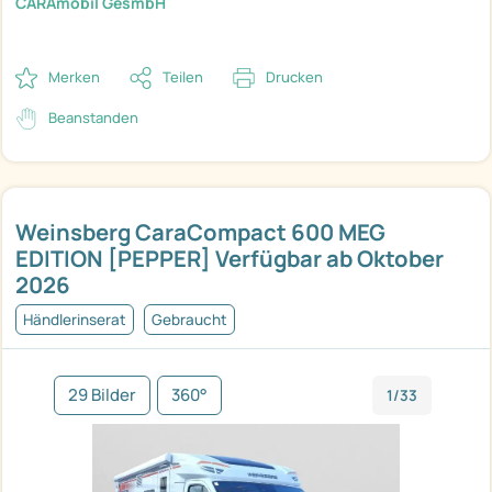
CARAmobil GesmbH
Merken
Teilen
Drucken
Beanstanden
Weinsberg CaraCompact 600 MEG
EDITION [PEPPER] Verfügbar ab Oktober
2026
Händlerinserat
Gebraucht
29 Bilder
360°
1/33