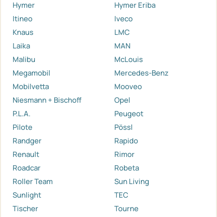
Hymer
Hymer Eriba
Itineo
Iveco
Knaus
LMC
Laika
MAN
Malibu
McLouis
Megamobil
Mercedes-Benz
Mobilvetta
Mooveo
Niesmann + Bischoff
Opel
P.L.A.
Peugeot
Pilote
Pössl
Randger
Rapido
Renault
Rimor
Roadcar
Robeta
Roller Team
Sun Living
Sunlight
TEC
Tischer
Tourne