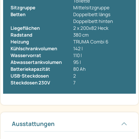
Toilette
Sitzgruppe
Mittelsitzgruppe
Betten
Doppelbett längs
Doppelbett hinten
Liegeflächen
2 x 200x82 Heck
Radstand
380 cm
Heizung
TRUMA Combi 6
Kühlschrankvolumen
142 l
Wasservorrat
110 l
Abwassertankvolumen
95 l
Batteriekapazität
80 Ah
USB-Steckdosen
2
Steckdosen 230V
7
Ausstattungen