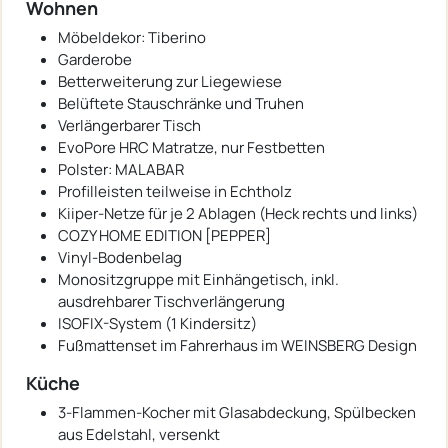
Wohnen
Möbeldekor: Tiberino
Garderobe
Betterweiterung zur Liegewiese
Belüftete Stauschränke und Truhen
Verlängerbarer Tisch
EvoPore HRC Matratze, nur Festbetten
Polster: MALABAR
Profilleisten teilweise in Echtholz
Kiiper-Netze für je 2 Ablagen (Heck rechts und links)
COZY HOME EDITION [PEPPER]
Vinyl-Bodenbelag
Monositzgruppe mit Einhängetisch, inkl.
ausdrehbarer Tischverlängerung
ISOFIX-System (1 Kindersitz)
Fußmattenset im Fahrerhaus im WEINSBERG Design
Küche
3-Flammen-Kocher mit Glasabdeckung, Spülbecken
aus Edelstahl, versenkt