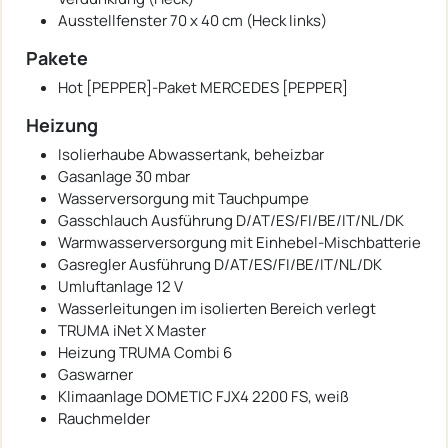
Ausstellfenster 70 x 40 cm (Heck links)
Pakete
Hot [PEPPER]-Paket MERCEDES [PEPPER]
Heizung
Isolierhaube Abwassertank, beheizbar
Gasanlage 30 mbar
Wasserversorgung mit Tauchpumpe
Gasschlauch Ausführung D/AT/ES/FI/BE/IT/NL/DK
Warmwasserversorgung mit Einhebel-Mischbatterie
Gasregler Ausführung D/AT/ES/FI/BE/IT/NL/DK
Umluftanlage 12 V
Wasserleitungen im isolierten Bereich verlegt
TRUMA iNet X Master
Heizung TRUMA Combi 6
Gaswarner
Klimaanlage DOMETIC FJX4 2200 FS, weiß
Rauchmelder