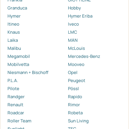
Granduca
Hobby
Hymer
Hymer Eriba
Itineo
Iveco
Knaus
LMC
Laika
MAN
Malibu
McLouis
Megamobil
Mercedes-Benz
Mobilvetta
Mooveo
Niesmann + Bischoff
Opel
P.L.A.
Peugeot
Pilote
Pössl
Randger
Rapido
Renault
Rimor
Roadcar
Robeta
Roller Team
Sun Living
Sunlight
TEC