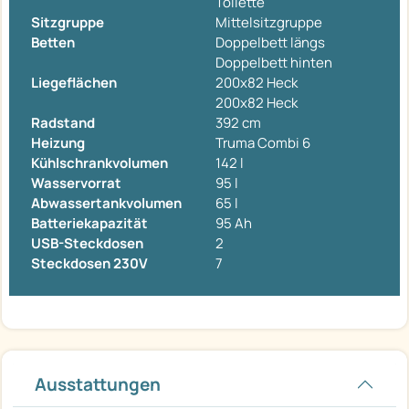
Toilette
Sitzgruppe
Mittelsitzgruppe
Betten
Doppelbett längs
Doppelbett hinten
Liegeflächen
200x82 Heck
200x82 Heck
Radstand
392 cm
Heizung
Truma Combi 6
Kühlschrankvolumen
142 l
Wasservorrat
95 l
Abwassertankvolumen
65 l
Batteriekapazität
95 Ah
USB-Steckdosen
2
Steckdosen 230V
7
Ausstattungen