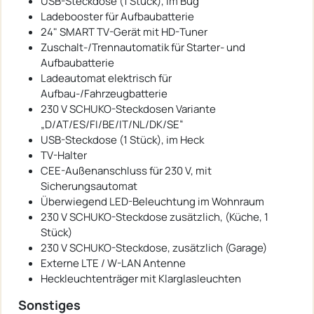
USB-Steckdose (1 Stück), im Bug
Ladebooster für Aufbaubatterie
24" SMART TV-Gerät mit HD-Tuner
Zuschalt-/Trennautomatik für Starter- und
Aufbaubatterie
Ladeautomat elektrisch für
Aufbau-/Fahrzeugbatterie
230 V SCHUKO-Steckdosen Variante
„D/AT/ES/FI/BE/IT/NL/DK/SE“
USB-Steckdose (1 Stück), im Heck
TV-Halter
CEE-Außenanschluss für 230 V, mit
Sicherungsautomat
Überwiegend LED-Beleuchtung im Wohnraum
230 V SCHUKO-Steckdose zusätzlich, (Küche, 1
Stück)
230 V SCHUKO-Steckdose, zusätzlich (Garage)
Externe LTE / W-LAN Antenne
Heckleuchtenträger mit Klarglasleuchten
Sonstiges