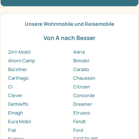
Unsere Wohnmobile und Reisemobile
Von A nach Besser
2in1-Mobil
Adria
Ahorn Camp
Bimobil
Bürstner
Carado
Carthago
Chausson
Ci
Citroen
Clever
Concorde
Dethleffs
Dreamer
Elnagh
Etrusco
Eura Mobil
Fendt
Fiat
Ford
Frankia
GIOTTILINE