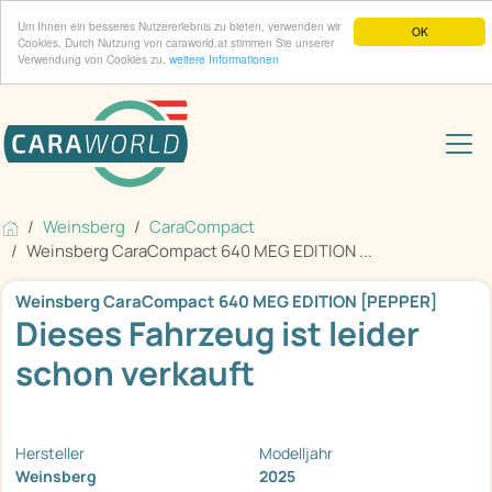
Um Ihnen ein besseres Nutzererlebnis zu bieten, verwenden wir
OK
Cookies. Durch Nutzung von caraworld.at stimmen Sie unserer
Verwendung von Cookies zu.
weitere Informationen
Weinsberg
CaraCompact
Weinsberg CaraCompact 640 MEG EDITION ...
Weinsberg CaraCompact 640 MEG EDITION [PEPPER]
Dieses Fahrzeug ist leider
schon verkauft
Hersteller
Modelljahr
Weinsberg
2025