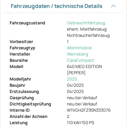
Fahrzeugdaten / technische Details
Fahrzeugzustand
Gebrauchtfahrzeug
ehem. Mietfahrzeug
Nichtraucherfahrzeug
Vorbesitzer
1
Fahrzeugtyp
Wohnmobile
Hersteller
Weinsberg
Baureihe
CaraCompact
Modell
640 MEG EDITION
[PEPPER]
Modelljahr
2025
Baujahr
04/2025
Erstzulassung
04/2025
Gasprüfung
neu bei Verkauf
Dichtigkeitsprüfung
neu bei Verkauf
Interne ID
W1VGH2FZ9SN333076
Anzahl der Achsen
2
Leistung
110 kW/150 PS