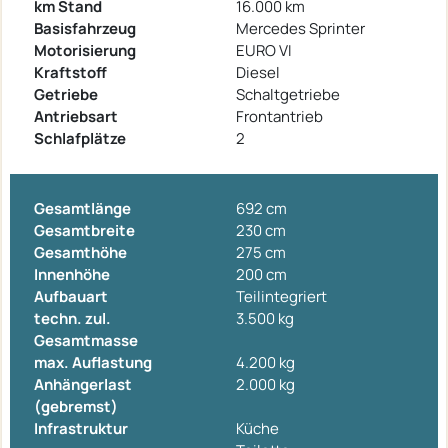
km Stand
16.000 km
Basisfahrzeug
Mercedes Sprinter
Motorisierung
EURO VI
Kraftstoff
Diesel
Getriebe
Schaltgetriebe
Antriebsart
Frontantrieb
Schlafplätze
2
Gesamtlänge
692 cm
Gesamtbreite
230 cm
Gesamthöhe
275 cm
Innenhöhe
200 cm
Aufbauart
Teilintegriert
techn. zul.
3.500 kg
Gesamtmasse
max. Auflastung
4.200 kg
Anhängerlast
2.000 kg
(gebremst)
Infrastruktur
Küche