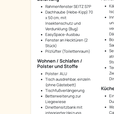
Kä
Rahmenfenster SEITZ S7P
Is
Dachhaube (Hebe-Kipp) 70
In
x 50 cm, mit
un
Insektenschutz und
ve
Verdunklung (Bug)
Dä
EasySpace-Ausbau
Bo
Fenster an Hecktüren (2
Sa
Stück)
Se
Pilzlüfter (Toilettenraum)
at
Wohnen / Schlafen /
St
Polster und Stoffe
Te
Zw
Polster: ALU
Di
Tisch ausdrehbar, einzeln
(ohne Gästebett)
Küche
Tischfußverlängerung
Ei
Betterweiterung zur
Du
Liegewiese
Wa
Dinettensitzbank mit
Ca
integrierter Heizung