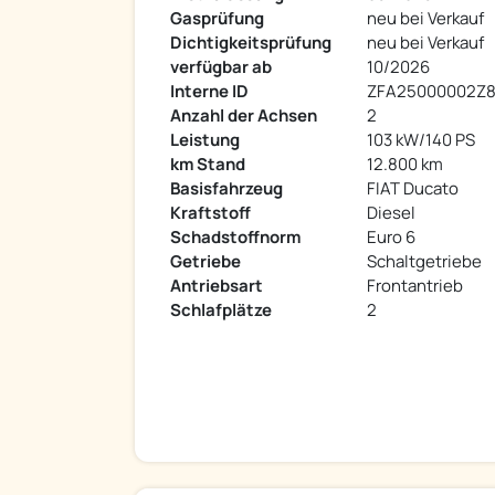
Gasprüfung
neu bei Verkauf
Dichtigkeitsprüfung
neu bei Verkauf
verfügbar ab
10/2026
Interne ID
ZFA25000002Z
Anzahl der Achsen
2
Leistung
103 kW/140 PS
km Stand
12.800 km
Basisfahrzeug
FIAT Ducato
Kraftstoff
Diesel
Schadstoffnorm
Euro 6
Getriebe
Schaltgetriebe
Antriebsart
Frontantrieb
Schlafplätze
2