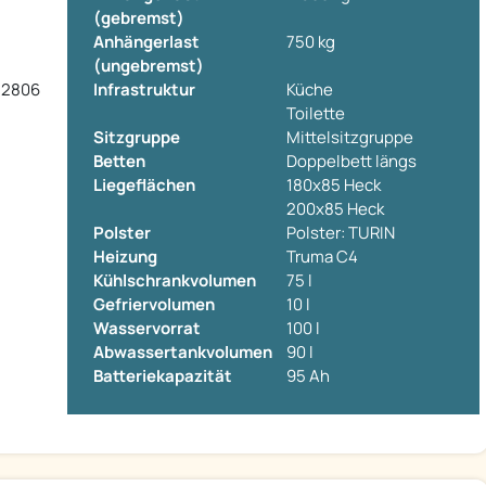
(gebremst)
Anhängerlast
750 kg
(ungebremst)
82806
Infrastruktur
Küche
Toilette
Sitzgruppe
Mittelsitzgruppe
Betten
Doppelbett längs
Liegeflächen
180x85 Heck
200x85 Heck
Polster
Polster: TURIN
Heizung
Truma C4
Kühlschrankvolumen
75 l
Gefriervolumen
10 l
Wasservorrat
100 l
Abwassertankvolumen
90 l
Batteriekapazität
95 Ah