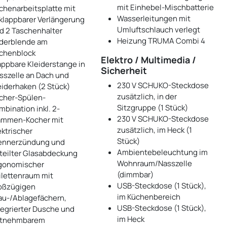
mit Einhebel-Mischbatterie
chenarbeitsplatte mit
Wasserleitungen mit
klappbarer Verlängerung
Umluftschlauch verlegt
d 2 Taschenhalter
Heizung TRUMA Combi 4
derblende am
chenblock
Elektro / Multimedia /
appbare Kleiderstange in
Sicherheit
sszelle an Dach und
230 V SCHUKO-Steckdose
eiderhaken (2 Stück)
zusätzlich, in der
cher-Spülen-
Sitzgruppe (1 Stück)
mbination inkl. 2-
230 V SCHUKO-Steckdose
ammen-Kocher mit
zusätzlich, im Heck (1
ektrischer
Stück)
ennerzündung und
Ambientebeleuchtung im
teilter Glasabdeckung
Wohnraum/Nasszelle
gonomischer
(dimmbar)
ilettenraum mit
USB-Steckdose (1 Stück),
oßzügigen
im Küchenbereich
au-/Ablagefächern,
USB-Steckdose (1 Stück),
tegrierter Dusche und
im Heck
tnehmbarem