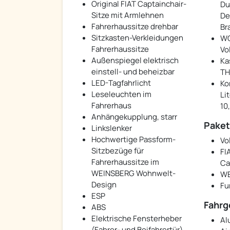
Original FIAT Captainchair-
Du
Sitze mit Armlehnen
De
Fahrerhaussitze drehbar
Br
Sitzkasten-Verkleidungen
WC
Fahrerhaussitze
Vo
Außenspiegel elektrisch
Ka
einstell- und beheizbar
TH
LED-Tagfahrlicht
Ko
Leseleuchten im
Lit
Fahrerhaus
10
Anhängekupplung, starr
Pake
Linkslenker
Hochwertige Passform-
Vo
Sitzbezüge für
FI
Fahrerhaussitze im
Ca
WEINSBERG Wohnwelt-
WE
Design
Fu
ESP
Fahrg
ABS
Elektrische Fensterheber
Al
(Fahrer- und Beifahrertür)