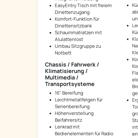
Kü
EasyEntry Tisch mit freiem
ab
Dinettenzugang
un
Komfort-Funktion für
Le
Dinettensitzbank
Kü
Schaummatratzen mit
Kl
Alulattenrost
Na
Umbau Sitzgruppe zu
Kl
Notbett
Ko
Chassis / Fahrwerk /
Ko
Klimatisierung /
Fl
Multimedia /
el
Transportsysteme
Br
16" Bereifung
ge
Leichtmetallfelgen für
Er
Serienbereifung
To
Höhenverstellung
gr
Beifahrersitz
St
Lenkrad mit
in
Bedienelementen für Radio
en