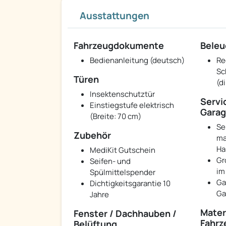
Ausstattungen
Fahrzeugdokumente
Beleu
Bedienanleitung (deutsch)
Re
Sc
Türen
(d
Insektenschutztür
Servi
Einstiegstufe elektrisch
Garag
(Breite: 70 cm)
Se
Zubehör
ma
Ha
MediKit Gutschein
Gr
Seifen- und
im
Spülmittelspender
Ga
Dichtigkeitsgarantie 10
Ga
Jahre
Materi
Fenster / Dachhauben /
Fahrz
Belüftung