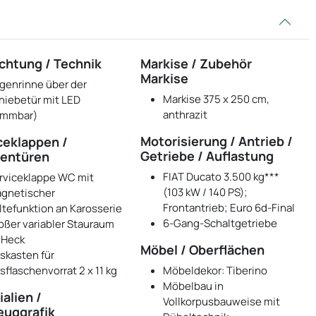
chtung / Technik
Markise / Zubehör
Markise
genrinne über der
Markise 375 x 250 cm,
hiebetür mit LED
anthrazit
immbar)
Motorisierung / Antrieb /
ceklappen /
Getriebe / Auflastung
entüren
FIAT Ducato 3.500 kg***
rviceklappe WC mit
(103 kW / 140 PS);
gnetischer
Frontantrieb; Euro 6d-Final
ltefunktion an Karosserie
6-Gang-Schaltgetriebe
oßer variabler Stauraum
 Heck
Möbel / Oberflächen
skasten für
sflaschenvorrat 2 x 11 kg
Möbeldekor: Tiberino
Möbelbau in
alien /
Vollkorpusbauweise mit
euggrafik