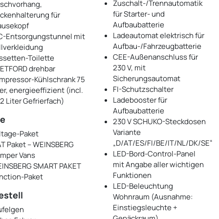
Zuschalt-/Trennautomatik
schvorhang,
für Starter- und
ckenhalterung für
Aufbaubatterie
ausekopf
Ladeautomat elektrisch für
-Entsorgungstunnel mit
Aufbau-/Fahrzeugbatterie
llverkleidung
CEE-Außenanschluss für
ssetten-Toilette
230 V, mit
ETFORD drehbar
Sicherungsautomat
mpressor-Kühlschrank 75
FI-Schutzschalter
er, energieeffizient (incl.
Ladebooster für
,2 Liter Gefrierfach)
Aufbaubatterie
te
230 V SCHUKO-Steckdosen
Variante
ltage-Paket
„D/AT/ES/FI/BE/IT/NL/DK/SE“
AT Paket – WEINSBERG
LED-Bord-Control-Panel
mper Vans
mit Angabe aller wichtigen
INSBERG SMART PAKET
Funktionen
nction-Paket
LED-Beleuchtung
estell
Wohnraum (Ausnahme:
Einstiegsleuchte +
ufelgen
Gepäckraum)