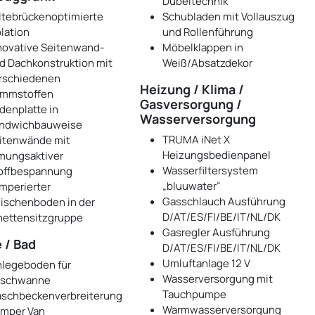
Dübeltechnik
ltebrückenoptimierte
Schubladen mit Vollauszug
olation
und Rollenführung
novative Seitenwand-
Möbelklappen in
d Dachkonstruktion mit
Weiß/Absatzdekor
rschiedenen
Heizung / Klima /
mmstoffen
Gasversorgung /
denplatte in
Wasserversorgung
ndwichbauweise
TRUMA iNet X
itenwände mit
Heizungsbedienpanel
mungsaktiver
Wasserfiltersystem
offbespannung
„bluuwater“
mperierter
Gasschlauch Ausführung
ischenboden in der
D/AT/ES/FI/BE/IT/NL/DK
nettensitzgruppe
Gasregler Ausführung
 / Bad
D/AT/ES/FI/BE/IT/NL/DK
Umluftanlage 12 V
nlegeboden für
Wasserversorgung mit
schwanne
Tauchpumpe
schbeckenverbreiterung
Warmwasserversorgung
mper Van