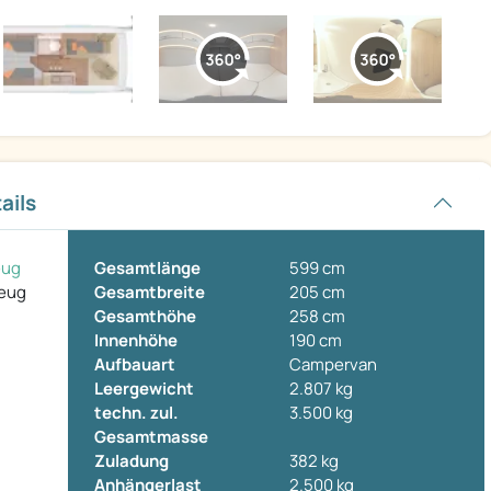
ails
eug
Gesamtlänge
599 cm
zeug
Gesamtbreite
205 cm
Gesamthöhe
258 cm
Innenhöhe
190 cm
Aufbauart
Campervan
Leergewicht
2.807 kg
techn. zul.
3.500 kg
Gesamtmasse
Zuladung
382 kg
Anhängerlast
2.500 kg