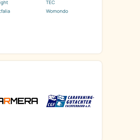
ight
TEC
falia
Womondo