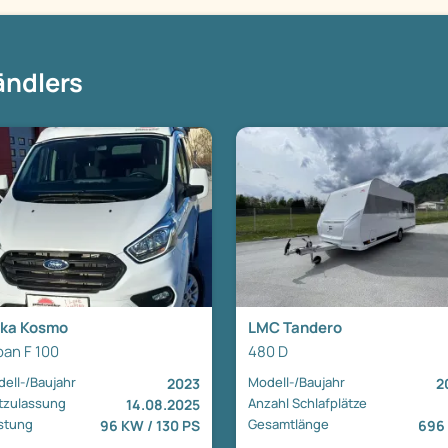
ändlers
ika Kosmo
LMC Tandero
ban F 100
480 D
ell-/Baujahr
Modell-/Baujahr
2023
2
tzulassung
Anzahl Schlafplätze
14.08.2025
stung
Gesamtlänge
96 KW / 130 PS
696