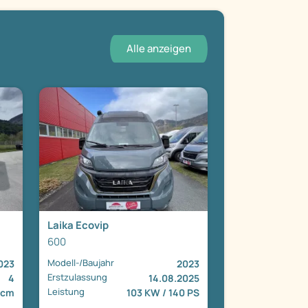
Alle anzeigen
Laika Ecovip
600
Modell-/Baujahr
023
2023
Erstzulassung
4
14.08.2025
Leistung
 cm
103 KW / 140 PS