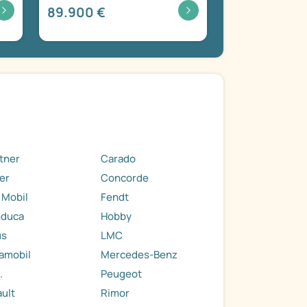
89.900 €
tner
Carado
er
Concorde
 Mobil
Fendt
nduca
Hobby
us
LMC
amobil
Mercedes-Benz
.
Peugeot
ult
Rimor