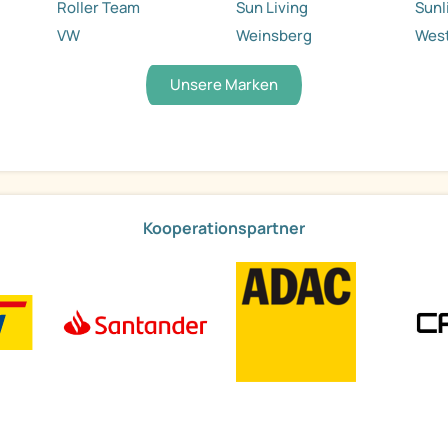
Roller Team
Sun Living
Sunl
VW
Weinsberg
West
Unsere Marken
Kooperationspartner