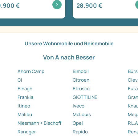
9.900 €
28.900 €
Unsere Wohnmobile und Reisemobile
Von A nach Besser
Ahorn Camp
Bimobil
Bürs
Ci
Citroen
Clev
Elnagh
Etrusco
Eura
Frankia
GIOTTILINE
Gra
Itineo
Iveco
Kna
Malibu
McLouis
Meg
Niesmann + Bischoff
Opel
P.L.A
Randger
Rapido
Rena