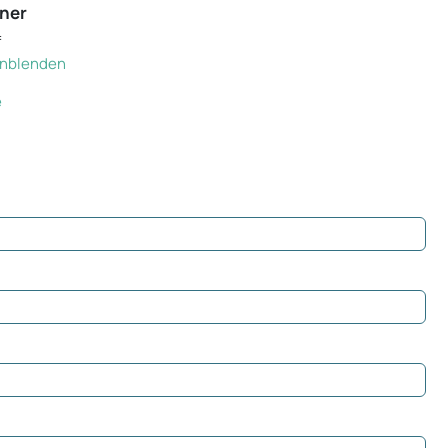
ner
f
einblenden
e