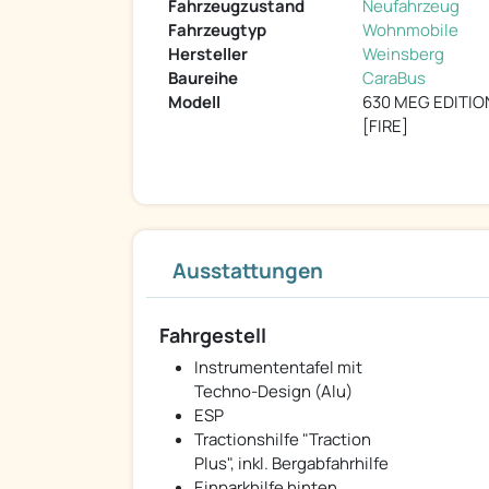
Fahrzeugzustand
Neufahrzeug
Fahrzeugtyp
Wohnmobile
Hersteller
Weinsberg
Baureihe
CaraBus
Modell
630 MEG EDITIO
[FIRE]
Ausstattungen
Fahrgestell
Instrumententafel mit
Techno-Design (Alu)
ESP
Tractionshilfe "Traction
Plus", inkl. Bergabfahrhilfe
Einparkhilfe hinten