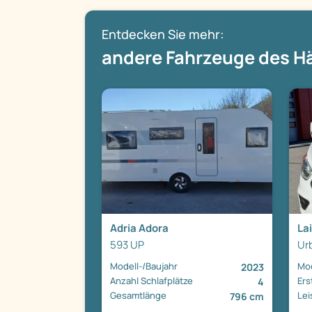
Entdecken Sie mehr:
andere Fahrzeuge des H
Adria Adora
La
593 UP
Ur
Modell-/Baujahr
Mod
2023
Anzahl Schlafplätze
Ers
4
Gesamtlänge
Lei
796 cm