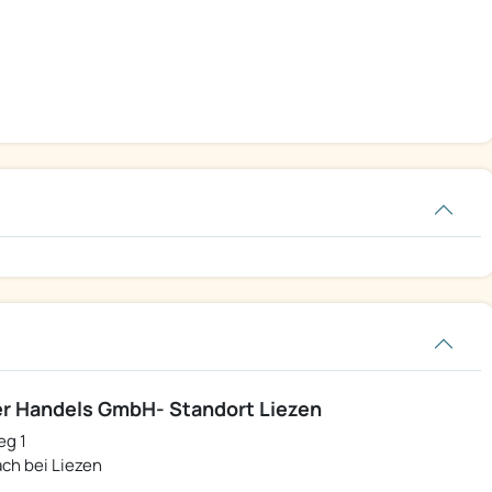
r Handels GmbH- Standort Liezen
eg 1
ch bei Liezen