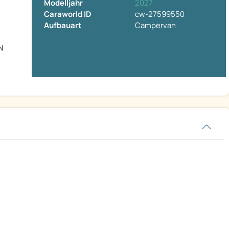
Modelljahr
2027
Caraworld ID
cw-27599550
Aufbauart
Campervan
N