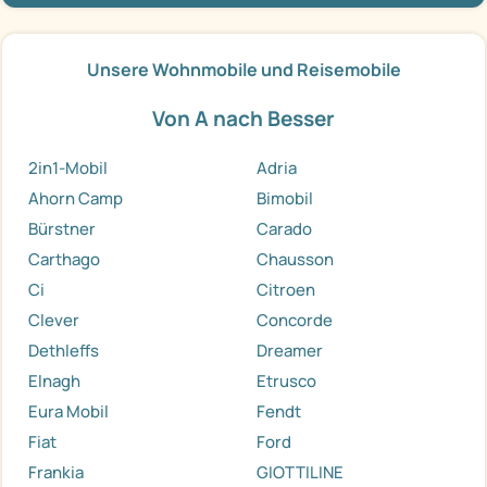
Unsere Wohnmobile und Reisemobile
Von A nach Besser
2in1-Mobil
Adria
Ahorn Camp
Bimobil
Bürstner
Carado
Carthago
Chausson
Ci
Citroen
Clever
Concorde
Dethleffs
Dreamer
Elnagh
Etrusco
Eura Mobil
Fendt
Fiat
Ford
Frankia
GIOTTILINE