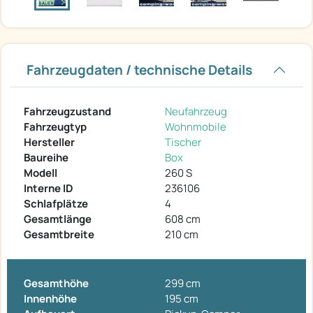
Fahrzeugdaten / technische Details
Fahrzeugzustand
Neufahrzeug
Fahrzeugtyp
Wohnmobile
Hersteller
Tischer
Baureihe
Box
Modell
260 S
Interne ID
236106
Schlafplätze
4
Gesamtlänge
608 cm
Gesamtbreite
210 cm
Gesamthöhe
299 cm
Innenhöhe
195 cm