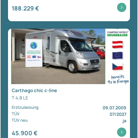
188.229 €
Carthago chic c-line
T 4.8 LE
Erstzulassung
09.07.2009
TÜV
07/2027
TÜV neu
ja
45.900 €