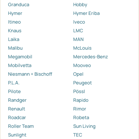
Granduca
Hobby
Hymer
Hymer Eriba
Itineo
Iveco
Knaus
LMC
Laika
MAN
Malibu
McLouis
Megamobil
Mercedes-Benz
Mobilvetta
Mooveo
Niesmann + Bischoff
Opel
P.L.A.
Peugeot
Pilote
Pössl
Randger
Rapido
Renault
Rimor
Roadcar
Robeta
Roller Team
Sun Living
Sunlight
TEC