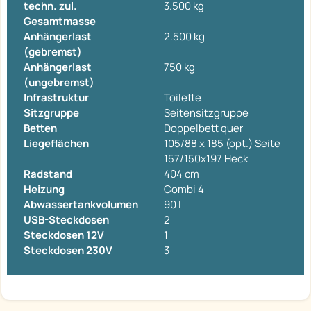
techn. zul.
3.500 kg
Gesamtmasse
Anhängerlast
2.500 kg
(gebremst)
Anhängerlast
750 kg
(ungebremst)
Infrastruktur
Toilette
Sitzgruppe
Seitensitzgruppe
Betten
Doppelbett quer
Liegeflächen
105/88 x 185 (opt.) Seite
157/150x197 Heck
Radstand
404 cm
Heizung
Combi 4
Abwassertankvolumen
90 l
USB-Steckdosen
2
Steckdosen 12V
1
Steckdosen 230V
3