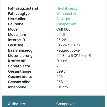
Fahrzeugzustand
Neufahrzeug
Fahrzeugtyp
Wohnmobile
Hersteller
Sunlight
Baureihe
Camper Van
Modell
Cliff 600
Modelljahr
2026
Interne ID
23-26
Leistung
103 kW/140 PS
Basisfahrzeug
Peugeot Boxer
Motorisierung
2.2 Euro 6 (2179 cm³)
Kraftstoff
Diesel
Schlafplätze
2
Gesamtlänge
599 cm
Gesamtbreite
205 cm
Gesamthöhe
258 cm
Innenhöhe
190 cm
Aufbauart
Campervan