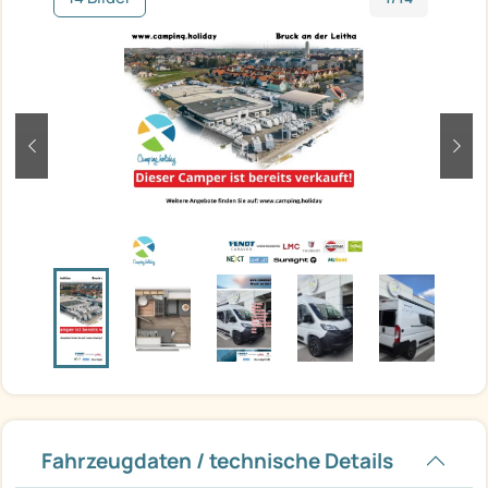
zurück
weit
Fahrzeugdaten / technische Details