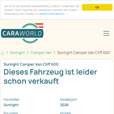
Um Ihnen ein besseres Nutzererlebnis zu bieten, verwenden wir
OK
Cookies. Durch Nutzung von caraworld.at stimmen Sie unserer
Verwendung von Cookies zu.
weitere Informationen
Sunlight
Camper Van
Sunlight Camper Van Cliff 600
Sunlight Camper Van Cliff 600
Dieses Fahrzeug ist leider
schon verkauft
Hersteller
Modelljahr
Sunlight
2026
Baureihe
Modell