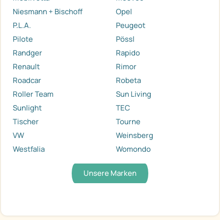
Niesmann + Bischoff
Opel
P.L.A.
Peugeot
Pilote
Pössl
Randger
Rapido
Renault
Rimor
Roadcar
Robeta
Roller Team
Sun Living
Sunlight
TEC
Tischer
Tourne
VW
Weinsberg
Westfalia
Womondo
Unsere Marken