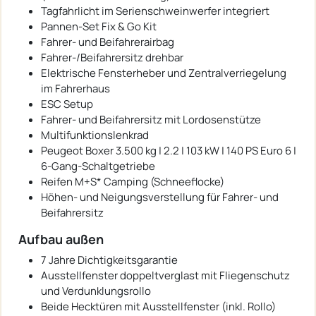
Tagfahrlicht im Serienschweinwerfer integriert
Pannen-Set Fix & Go Kit
Fahrer- und Beifahrerairbag
Fahrer-/Beifahrersitz drehbar
Elektrische Fensterheber und Zentralverriegelung
im Fahrerhaus
ESC Setup
Fahrer- und Beifahrersitz mit Lordosenstütze
Multifunktionslenkrad
Peugeot Boxer 3.500 kg | 2.2 | 103 kW | 140 PS Euro 6 |
6-Gang-Schaltgetriebe
Reifen M+S* Camping (Schneeflocke)
Höhen- und Neigungsverstellung für Fahrer- und
Beifahrersitz
Aufbau außen
7 Jahre Dichtigkeitsgarantie
Ausstellfenster doppeltverglast mit Fliegenschutz
und Verdunklungsrollo
Beide Hecktüren mit Ausstellfenster (inkl. Rollo)