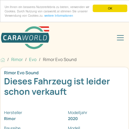
Um Ihnen ein besseres Nutzererlebnis zu bieten, verwenden wir
OK
Cookies. Durch Nutzung von caraworld.at stimmen Sie unserer
Verwendung von Cookies zu.
weitere Informationen
Rimor
Evo
Rimor Evo Sound
Rimor Evo Sound
Dieses Fahrzeug ist leider
schon verkauft
Hersteller
Modelljahr
Rimor
2020
Baureihe
Modell