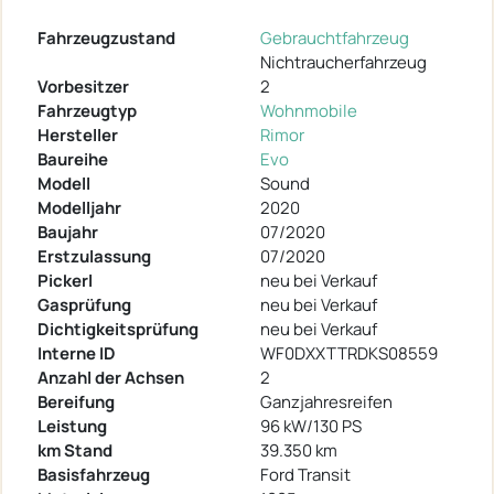
Fahrzeugzustand
Gebrauchtfahrzeug
Nichtraucherfahrzeug
Vorbesitzer
2
Fahrzeugtyp
Wohnmobile
Hersteller
Rimor
Baureihe
Evo
Modell
Sound
Modelljahr
2020
Baujahr
07/2020
Erstzulassung
07/2020
Pickerl
neu bei Verkauf
Gasprüfung
neu bei Verkauf
Dichtigkeitsprüfung
neu bei Verkauf
Interne ID
WF0DXXTTRDKS08559
Anzahl der Achsen
2
Bereifung
Ganzjahresreifen
Leistung
96 kW/130 PS
km Stand
39.350 km
Basisfahrzeug
Ford Transit