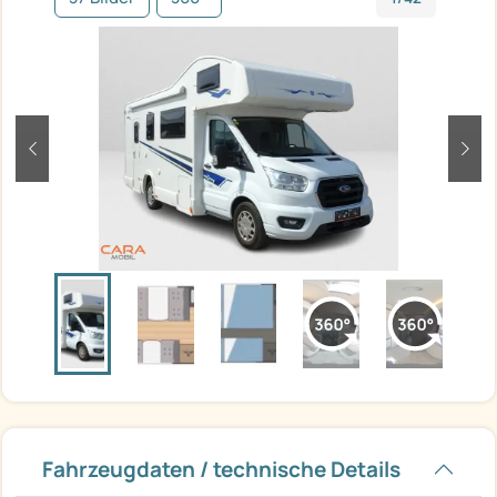
zurück
weit
Fahrzeugdaten / technische Details