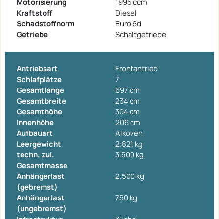
Motorisierung
1995 ccm
Kraftstoff
Diesel
Schadstoffnorm
Euro 6d
Getriebe
Schaltgetriebe
Antriebsart
Frontantrieb
Schlafplätze
7
Gesamtlänge
697 cm
Gesamtbreite
234 cm
Gesamthöhe
304 cm
Innenhöhe
206 cm
Aufbauart
Alkoven
Leergewicht
2.821 kg
techn. zul.
3.500 kg
Gesamtmasse
Anhängerlast
2.500 kg
(gebremst)
Anhängerlast
750 kg
(ungebremst)