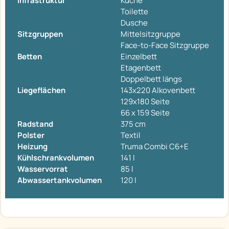
Infrastruktur
Küche
Toilette
Dusche
Sitzgruppen
Mittelsitzgruppe
Face-to-Face Sitzgruppe
Betten
Einzelbett
Etagenbett
Doppelbett längs
Liegeflächen
143x220 Alkovenbett
129x180 Seite
66 x 159 Seite
Radstand
375 cm
Polster
Textil
Heizung
Truma Combi C6+E
Kühlschrankvolumen
141 l
Wasservorrat
85 l
Abwassertankvolumen
120 l