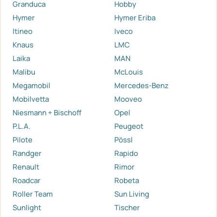
Granduca
Hobby
Hymer
Hymer Eriba
Itineo
Iveco
Knaus
LMC
Laika
MAN
Malibu
McLouis
Megamobil
Mercedes-Benz
Mobilvetta
Mooveo
Niesmann + Bischoff
Opel
P.L.A.
Peugeot
Pilote
Pössl
Randger
Rapido
Renault
Rimor
Roadcar
Robeta
Roller Team
Sun Living
Sunlight
Tischer