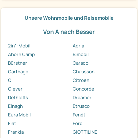
Unsere Wohnmobile und Reisemobile
Von A nach Besser
2in1-Mobil
Adria
Ahorn Camp
Bimobil
Bürstner
Carado
Carthago
Chausson
Ci
Citroen
Clever
Concorde
Dethleffs
Dreamer
Elnagh
Etrusco
Eura Mobil
Fendt
Fiat
Ford
Frankia
GIOTTILINE