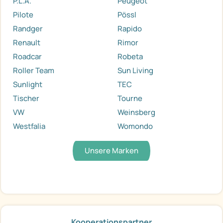
P.L.A.
Peugeot
Pilote
Pössl
Randger
Rapido
Renault
Rimor
Roadcar
Robeta
Roller Team
Sun Living
Sunlight
TEC
Tischer
Tourne
VW
Weinsberg
Westfalia
Womondo
Unsere Marken
Kooperationspartner