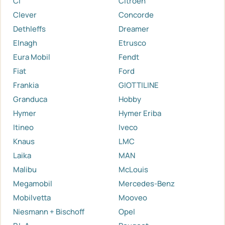
Ci
Citroen
Clever
Concorde
Dethleffs
Dreamer
Elnagh
Etrusco
Eura Mobil
Fendt
Fiat
Ford
Frankia
GIOTTILINE
Granduca
Hobby
Hymer
Hymer Eriba
Itineo
Iveco
Knaus
LMC
Laika
MAN
Malibu
McLouis
Megamobil
Mercedes-Benz
Mobilvetta
Mooveo
Niesmann + Bischoff
Opel