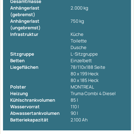
Gesamtmasse
Anhängerlast
2.000 kg
(gebremst)
Anhängerlast
750 kg
(ungebremst)
Infrastruktur
Küche
Toilette
Dusche
Sitzgruppe
L-Sitzgruppe
Betten
Einzelbett
Liegeflächen
78/110x188 Seite
80 x 199 Heck
80 x 185 Heck
Polster
MONTREAL
Heizung
Truma Combi 4 Diesel
Kühlschrankvolumen
85 l
Wasservorrat
110 l
Abwassertankvolumen
90 l
Batteriekapazität
2.100 Ah