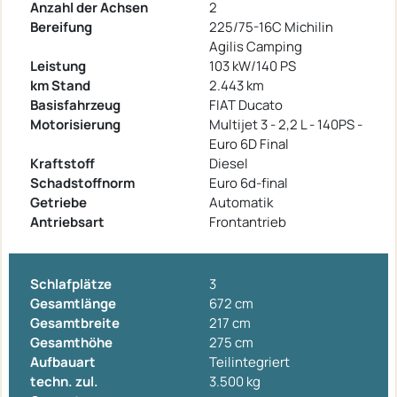
Anzahl der Achsen
2
Bereifung
225/75-16C Michilin
Agilis Camping
Leistung
103 kW/140 PS
km Stand
2.443 km
Basisfahrzeug
FIAT Ducato
Motorisierung
Multijet 3 - 2,2 L - 140PS -
Euro 6D Final
Kraftstoff
Diesel
Schadstoffnorm
Euro 6d-final
Getriebe
Automatik
Antriebsart
Frontantrieb
Schlafplätze
3
Gesamtlänge
672 cm
Gesamtbreite
217 cm
Gesamthöhe
275 cm
Aufbauart
Teilintegriert
techn. zul.
3.500 kg