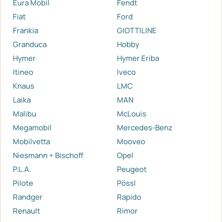
Eura Mobil
Fendt
Fiat
Ford
Frankia
GIOTTILINE
Granduca
Hobby
Hymer
Hymer Eriba
Itineo
Iveco
Knaus
LMC
Laika
MAN
Malibu
McLouis
Megamobil
Mercedes-Benz
Mobilvetta
Mooveo
Niesmann + Bischoff
Opel
P.L.A.
Peugeot
Pilote
Pössl
Randger
Rapido
Renault
Rimor