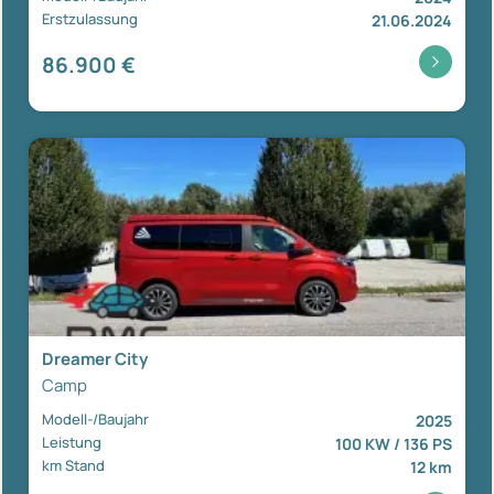
Erstzulassung
21.06.2024
86.900 €
Dreamer City
Camp
Modell-/Baujahr
2025
Leistung
100 KW / 136 PS
km Stand
12 km