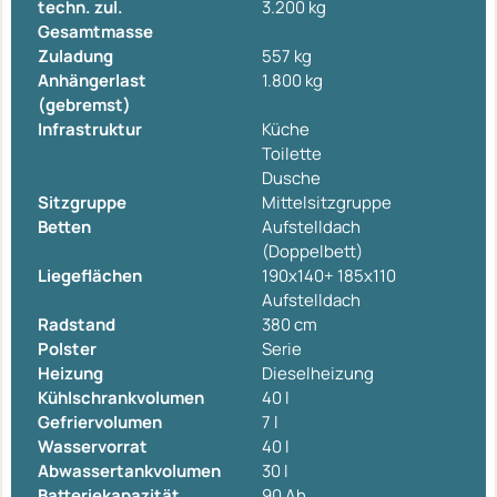
techn. zul.
3.200 kg
Gesamtmasse
Zuladung
557 kg
Anhängerlast
1.800 kg
(gebremst)
Infrastruktur
Küche
Toilette
Dusche
Sitzgruppe
Mittelsitzgruppe
Betten
Aufstelldach
(Doppelbett)
Liegeflächen
190x140+ 185x110
Aufstelldach
Radstand
380 cm
Polster
Serie
Heizung
Dieselheizung
Kühlschrankvolumen
40 l
Gefriervolumen
7 l
Wasservorrat
40 l
Abwassertankvolumen
30 l
Batteriekapazität
90 Ah