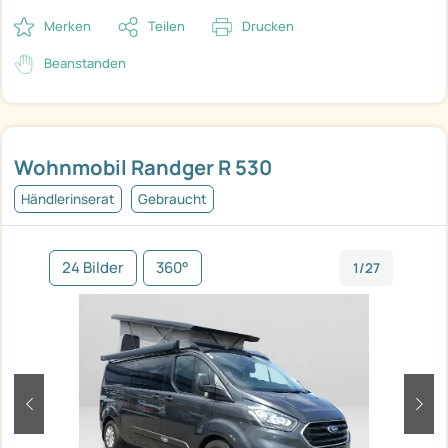
Merken
Teilen
Drucken
Beanstanden
Wohnmobil Randger R 530
Händlerinserat
Gebraucht
24 Bilder
360°
1/27
zurück
weit