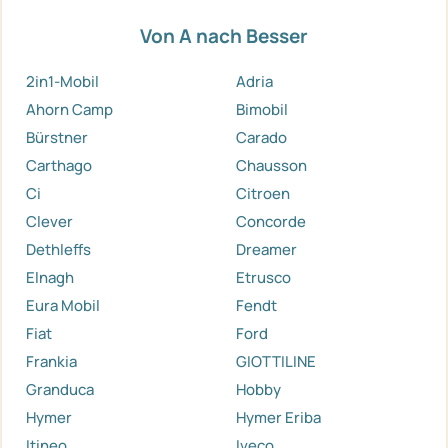
Von A nach Besser
2in1-Mobil
Adria
Ahorn Camp
Bimobil
Bürstner
Carado
Carthago
Chausson
Ci
Citroen
Clever
Concorde
Dethleffs
Dreamer
Elnagh
Etrusco
Eura Mobil
Fendt
Fiat
Ford
Frankia
GIOTTILINE
Granduca
Hobby
Hymer
Hymer Eriba
Itineo
Iveco