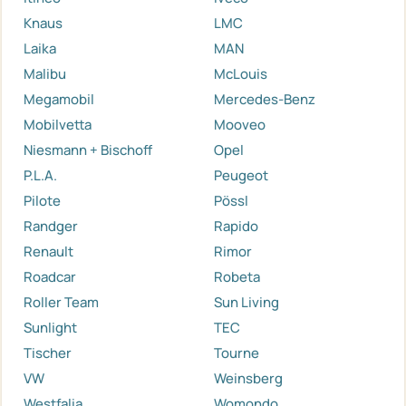
Knaus
LMC
Laika
MAN
Malibu
McLouis
Megamobil
Mercedes-Benz
Mobilvetta
Mooveo
Niesmann + Bischoff
Opel
P.L.A.
Peugeot
Pilote
Pössl
Randger
Rapido
Renault
Rimor
Roadcar
Robeta
Roller Team
Sun Living
Sunlight
TEC
Tischer
Tourne
VW
Weinsberg
Westfalia
Womondo