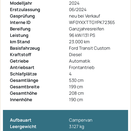
Modelljahr
2024
Erstzulassung
06/2024
Gasprüfung
neu bei Verkauf
Interne ID
WF0YXXTTGYPK72365
Bereifung
Ganzjahresreifen
Leistung
96 kW/131 PS
km Stand
23.000 km
Basisfahrzeug
Ford Transit Custom
Kraftstoff
Diesel
Getriebe
Automatik
Antriebsart
Frontantrieb
Schlafplätze
4
Gesamtlänge
530 cm
Gesamtbreite
199 cm
Gesamthöhe
208 cm
Innenhöhe
190 cm
Aufbauart
Campervan
Leergewicht
3.127 kg