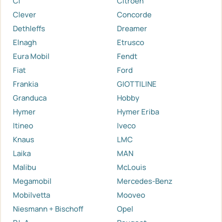
Ci
Citroen
Clever
Concorde
Dethleffs
Dreamer
Elnagh
Etrusco
Eura Mobil
Fendt
Fiat
Ford
Frankia
GIOTTILINE
Granduca
Hobby
Hymer
Hymer Eriba
Itineo
Iveco
Knaus
LMC
Laika
MAN
Malibu
McLouis
Megamobil
Mercedes-Benz
Mobilvetta
Mooveo
Niesmann + Bischoff
Opel