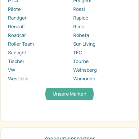
P.L.A.
Peugeot
Pilote
Pössl
Randger
Rapido
Renault
Rimor
Roadcar
Robeta
Roller Team
Sun Living
Sunlight
TEC
Tischer
Tourne
VW
Weinsberg
Westfalia
Womondo
Unsere Marken
Kooperationspartner