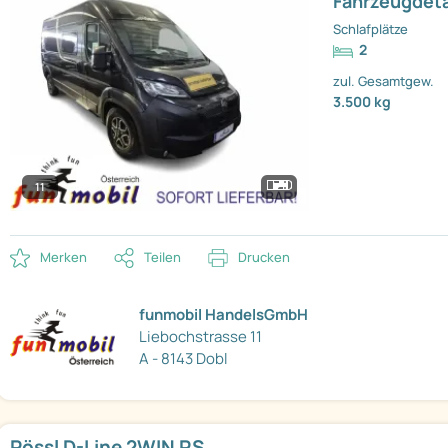
Fahrzeugdeta
Schlafplätze
2
zul. Gesamtgew.
3.500 kg
11
Merken
Teilen
Drucken
funmobil HandelsGmbH
Liebochstrasse 11
A - 8143 Dobl
Pössl D-Line 2WIN RS