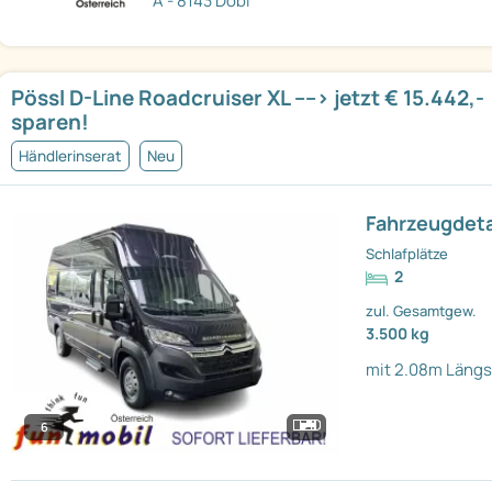
A - 8143 Dobl
Pössl D-Line Roadcruiser XL ----> jetzt € 15.442,-
sparen!
Händlerinserat
Neu
Fahrzeugdeta
Schlafplätze
2
zul. Gesamtgew.
3.500 kg
mit 2.08m Längs
6