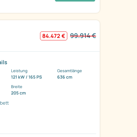
99.914 €
84.472 €
ils
Leistung
Gesamtlänge
121 kW / 165 PS
636 cm
Breite
205 cm
bett