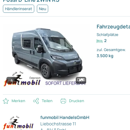
Händlerinserat
Neu
Fahrzeugdeta
Schlafplätze
2
zul. Gesamtgew.
3.500 kg
6
Merken
Teilen
Drucken
funmobil HandelsGmbH
Liebochstrasse 11