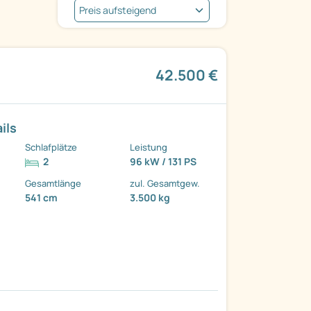
42.500 €
ils
Schlafplätze
Leistung
2
96 kW / 131 PS
Gesamtlänge
zul. Gesamtgew.
541 cm
3.500 kg