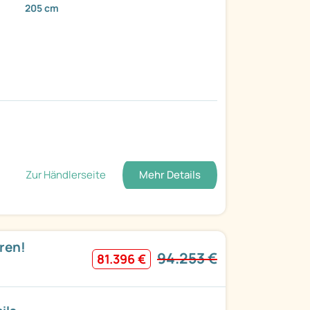
205 cm
Zur Händlerseite
Mehr Details
aren!
94.253 €
81.396 €