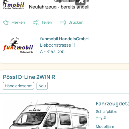
Merken
Teilen
Drucken
funmobil HandelsGmbH
Liebochstrasse 11
A - 8143 Dobl
Pössl D-Line 2WIN R
Händlerinserat
Neu
Fahrzeugdeta
Schlafplätze
2
Modelljahr