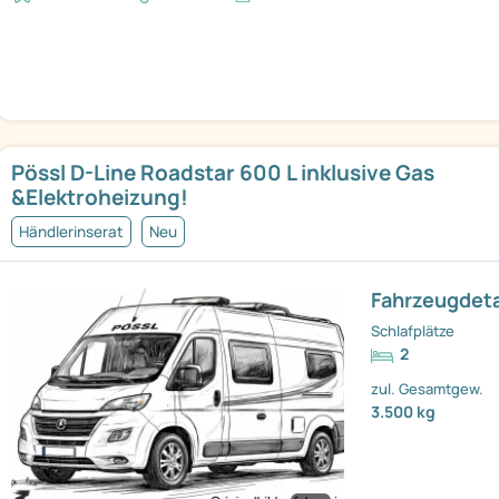
Pössl D-Line Roadstar 600 L inklusive Gas
&Elektroheizung!
Händlerinserat
Neu
Fahrzeugdeta
Schlafplätze
2
zul. Gesamtgew.
3.500 kg