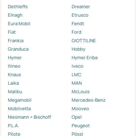
Dethleffs
Dreamer
Elnagh
Etrusco
Eura Mobil
Fendt
Fiat
Ford
Frankia
GIOTTILINE
Granduca
Hobby
Hymer
Hymer Eriba
Itineo
Iveco
Knaus
LMC
Laika
MAN
Malibu
McLouis
Megamobil
Mercedes-Benz
Mobilvetta
Mooveo
Niesmann + Bischoff
Opel
P.L.A.
Peugeot
Pilote
Pössl