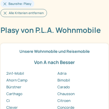
Baureihe: Plasy
Alle Kriterien entfernen
Plasy von P.L.A. Wohnmobile
Unsere Wohnmobile und Reisemobile
Von A nach Besser
2in1-Mobil
Adria
Ahorn Camp
Bimobil
Bürstner
Carado
Carthago
Chausson
Ci
Citroen
Clever
Concorde