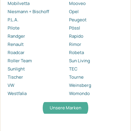
Mobilvetta
Mooveo
Niesmann + Bischoff
Opel
P.L.A.
Peugeot
Pilote
Pössl
Randger
Rapido
Renault
Rimor
Roadcar
Robeta
Roller Team
Sun Living
Sunlight
TEC
Tischer
Tourne
VW
Weinsberg
Westfalia
Womondo
Unsere Marken