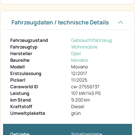
Fahrzeugdaten / technische Details
Fahrzeugzustand
Gebrauchtfahrzeug
Fahrzeugtyp
Wohnmobile
Hersteller
Opel
Baureihe
Movano
Modell
Movano
Erstzulassung
12/2017
Pickerl
11/2025
Caraworld ID
cw-27556737
Leistung
107 kW/145 PS
km Stand
9.200 km
Kraftstoff
Diesel
Umweltplakette
grün
Getriebe
Schaltgetriebe