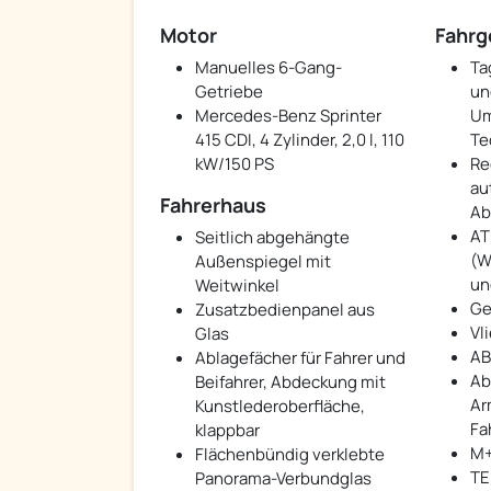
Motor
Fahrg
Manuelles 6-Gang-
Ta
Getriebe
un
Mercedes-Benz Sprinter
Um
415 CDI, 4 Zylinder, 2,0 l, 110
Te
kW/150 PS
Re
au
Fahrerhaus
Ab
AT
Seitlich abgehängte
(W
Außenspiegel mit
un
Weitwinkel
Ge
Zusatzbedienpanel aus
Vl
Glas
AB
Ablagefächer für Fahrer und
Ab
Beifahrer, Abdeckung mit
Ar
Kunstlederoberfläche,
Fa
klappbar
M+
Flächenbündig verklebte
T
Panorama-Verbundglas