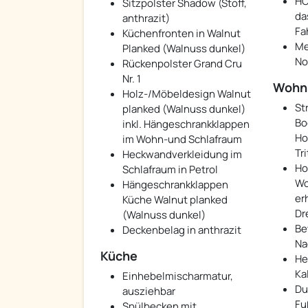
HO
Sitzpolster Shadow (Stoff,
da
anthrazit)
Fa
Küchenfronten in Walnut
Me
Planked (Walnuss dunkel)
No
Rückenpolster Grand Cru
Nr. 1
Wohn
Holz-/Möbeldesign Walnut
St
planked (Walnuss dunkel)
Bo
inkl. Hängeschrankklappen
Ho
im Wohn-und Schlafraum
Tr
Heckwandverkleidung im
Ho
Schlafraum in Petrol
Wo
Hängeschrankklappen
er
Küche Walnut planked
Dr
(Walnuss dunkel)
Be
Deckenbelag in anthrazit
Na
Küche
He
Ka
Einhebelmischarmatur,
Du
ausziehbar
Fu
Spülbecken mit