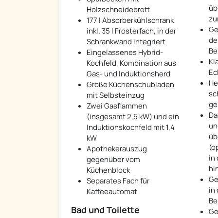
üb
Holzschneidebrett
zu
177 l Absorberkühlschrank
Ge
inkl. 35 l Frosterfach, in der
de
Schrankwand integriert
Be
Eingelassenes Hybrid-
Kl
Kochfeld, Kombination aus
Ec
Gas- und Induktionsherd
He
Große Küchenschubladen
sc
mit Selbsteinzug
ge
Zwei Gasflammen
Da
(insgesamt 2,5 kW) und ein
un
Induktionskochfeld mit 1,4
üb
kW
(o
Apothekerauszug
in
gegenüber vom
hi
Küchenblock
Ge
Separates Fach für
in
Kaffeeautomat
Be
Bad und Toilette
Ge