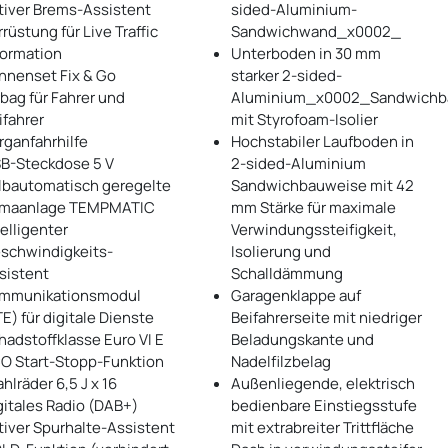
tiver Brems-Assistent
sided-Aluminium-
rrüstung für Live Traffic
Sandwichwand_x0002_
formation
Unterboden in 30 mm
nnenset Fix & Go
starker 2-sided-
rbag für Fahrer und
Aluminium_x0002_Sandwichb
ifahrer
mit Styrofoam-Isolier
rganfahrhilfe
Hochstabiler Laufboden in
B-Steckdose 5 V
2-sided-Aluminium
lbautomatisch geregelte
Sandwichbauweise mit 42
imaanlage TEMPMATIC
mm Stärke für maximale
telligenter
Verwindungssteifigkeit,
schwindigkeits-
Isolierung und
sistent
Schalldämmung
mmunikationsmodul
Garagenklappe auf
TE) für digitale Dienste
Beifahrerseite mit niedriger
hadstoffklasse Euro VI E
Beladungskante und
O Start-Stopp-Funktion
Nadelfilzbelag
ahlräder 6,5 J x 16
Außenliegende, elektrisch
gitales Radio (DAB+)
bedienbare Einstiegsstufe
tiver Spurhalte-Assistent
mit extrabreiter Trittfläche