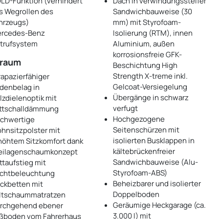
LD-Funktion (verhindert
Dach in verwindungssteifer
s Wegrollen des
Sandwichbauweise (30
hrzeugs)
mm) mit Styrofoam-
rcedes-Benz
Isolierung (RTM), innen
trufsystem
Aluminium, außen
korrosionsfreie GFK-
raum
Beschichtung High
Strength X-treme inkl.
rapazierfähiger
Gelcoat-Versiegelung
denbelag in
Übergänge in schwarz
lzdielenoptik mit
verfugt
ittschalldämmung
Hochgezogene
chwertige
Seitenschürzen mit
hnsitzpolster mit
isolierten Busklappen in
höhtem Sitzkomfort dank
kältebrückenfreier
eilagenschaumkonzept
Sandwichbauweise (Alu-
ttaufstieg mit
Styrofoam-ABS)
chtbeleuchtung
Beheizbarer und isolierter
ckbetten mit
Doppelboden
ltschaummatratzen
Geräumige Heckgarage (ca.
rchgehend ebener
3.000 l) mit
ßboden vom Fahrerhaus