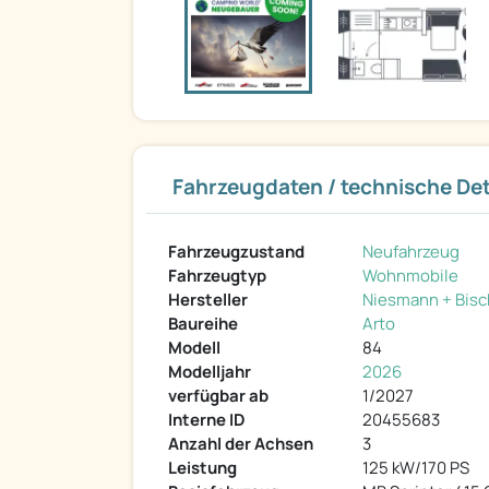
Fahrzeugdaten / technische Det
Fahrzeugzustand
Neufahrzeug
Fahrzeugtyp
Wohnmobile
Hersteller
Niesmann + Bisc
Baureihe
Arto
Modell
84
Modelljahr
2026
verfügbar ab
1/2027
Interne ID
20455683
Anzahl der Achsen
3
Leistung
125 kW/170 PS