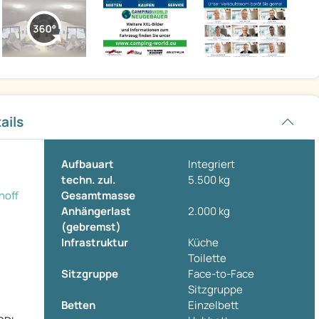
ails
Aufbauart
Integriert
techn. zul.
5.500 kg
hoff
Gesamtmasse
Anhängerlast
2.000 kg
(gebremst)
Infrastruktur
Küche
Toilette
Sitzgruppe
Face-to-Face
Sitzgruppe
Betten
Einzelbett