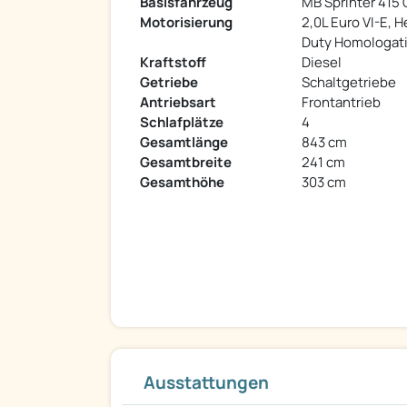
Basisfahrzeug
MB Sprinter 415 
Motorisierung
2,0L Euro VI-E, 
Duty Homologat
Kraftstoff
Diesel
Getriebe
Schaltgetriebe
Antriebsart
Frontantrieb
Schlafplätze
4
Gesamtlänge
843 cm
Gesamtbreite
241 cm
Gesamthöhe
303 cm
Ausstattungen