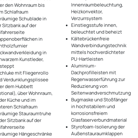
Innenraumbeleuchtung,
er den Wohnraum bis
Heizkonvektor,
m Schlafraum
Verzurrsystem
räumige Schublade in
Einstiegsstufe innen,
r Sitzbank auf der
beleuchtet und beheizt
ifahrerseite
Kältebrückenfreie
appenoberflächen in
Wandverbindungstechnik
htholzfurnier
mittels hochverdichteter
ckwandverkleidung in
PU-Hartleisten
hwarzem Kunstleder,
Aluminium-
steppt
Dachprofilleisten mit
chluke mit Fliegenrollo
Regenwasserführung zur
d Verdunklungsplissee
Reduzierung von
er dem Hubbett
Seitenwandverschmutzung
ptional), über Wohnraum,
Bugmaske und Stoßfänger
 der Küche und im
in hochstabilem und
nteren Schlafraum
korrosionsfreiem
räumige Stauraumtruhe
Glasfaserverbundmaterial
 der Sitzbank auf der
Styrofoam-Isolierung der
ifahrerseite
Außenstauraumklappen
räumige Hängeschränke