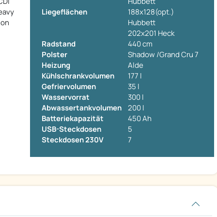
CDI
Hubbett
Heavy
Liegeflächen
188x128(opt.)
ion
Hubbett
202x201 Heck
Radstand
440 cm
Polster
Shadow /Grand Cru 7
Heizung
Alde
Kühlschrankvolumen
177 l
Gefriervolumen
35 l
Wasservorrat
300 l
Abwassertankvolumen
200 l
Batteriekapazität
450 Ah
USB-Steckdosen
5
Steckdosen 230V
7