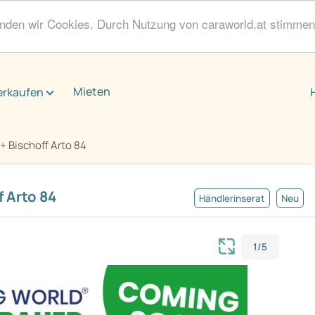
enden wir Cookies. Durch Nutzung von caraworld.at stimme
Mieten
erkaufen
 Bischoff Arto 84
 Arto 84
Händlerinserat
Neu
1/5