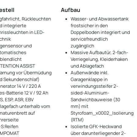
estell
Aufbau
gfahrlicht, Rückleuchten
Wasser- und Abwassertank
d integrierte
frostsicher in den
rissleuchten in LED-
Doppelboden integriert und
chnik
servicefreundlich
gensensor und
zugänglich
tomatisches
Massive Aufbautür, 2-fach-
blendlicht
Verriegelung, Kleiderhaken
TENTION ASSIST
und Ablagefach
arnung vor Übermüdung
Außenwände inkl.
d Sekundenschlaf)
Garagenklappe in
nerator 14 V / 220 A
verwindungssteifer 2-
ies-Batterie 12 V / 92 Ah
sided-Aluminium-
S, ESP, ASR, EBV
Sandwichbauweise (30
lagefach unterhalb vom
mm) mit
maturenbrett auf
Styrofoam_x0002_Isolierung
hrerseite
(RTM)
S Reifen
Isolierte GFK-Heckwand
EMPOMAT
über darunterliegender 2-