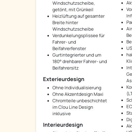
Ak
Windschutzscheibe,
Vo
getönt, mit Grünkeil
In
Heizlüftung auf gesamter
Pa
Breite hinter
Ai
Windschutzscheibe
Be
Verdunkelungsplissee für
Be
Fahrer- und
US
Beifahrerfenster
ha
Gurtintegrierter und um
Kl
180° drehbarer Fahrer- und
In
Beifahrersitz
Ge
Exterieurdesign
As
Ko
Ohne Individualisierung
(L
Ohne Akzentdesign Maxi
Sc
Chromteile unbeschichtet
EC
im Clou Line Design
St
inklusive
Di
Interieurdesign
Ak