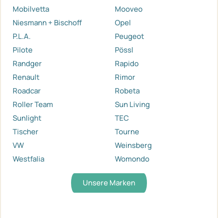
Mobilvetta
Mooveo
Niesmann + Bischoff
Opel
P.L.A.
Peugeot
Pilote
Pössl
Randger
Rapido
Renault
Rimor
Roadcar
Robeta
Roller Team
Sun Living
Sunlight
TEC
Tischer
Tourne
VW
Weinsberg
Westfalia
Womondo
Unsere Marken