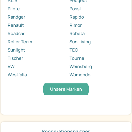
P.L.A.
Peugeot
Pilote
Pössl
Randger
Rapido
Renault
Rimor
Roadcar
Robeta
Roller Team
Sun Living
Sunlight
TEC
Tischer
Tourne
VW
Weinsberg
Westfalia
Womondo
Unsere Marken
Kooperationspartner