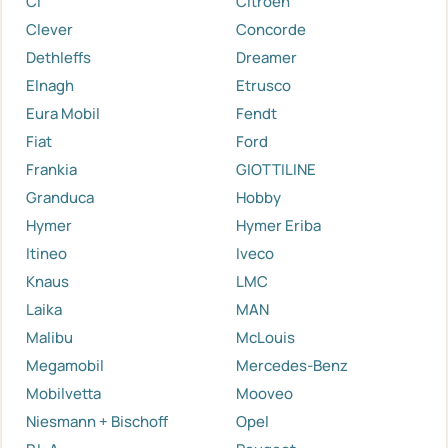
Ci
Citroen
Clever
Concorde
Dethleffs
Dreamer
Elnagh
Etrusco
Eura Mobil
Fendt
Fiat
Ford
Frankia
GIOTTILINE
Granduca
Hobby
Hymer
Hymer Eriba
Itineo
Iveco
Knaus
LMC
Laika
MAN
Malibu
McLouis
Megamobil
Mercedes-Benz
Mobilvetta
Mooveo
Niesmann + Bischoff
Opel