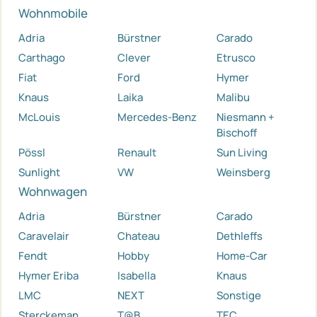
Wohnmobile
Adria
Bürstner
Carado
Carthago
Clever
Etrusco
Fiat
Ford
Hymer
Knaus
Laika
Malibu
McLouis
Mercedes-Benz
Niesmann +
Bischoff
Pössl
Renault
Sun Living
Sunlight
VW
Weinsberg
Wohnwagen
Adria
Bürstner
Carado
Caravelair
Chateau
Dethleffs
Fendt
Hobby
Home-Car
Hymer Eriba
Isabella
Knaus
LMC
NEXT
Sonstige
Sterckeman
T@B
TEC