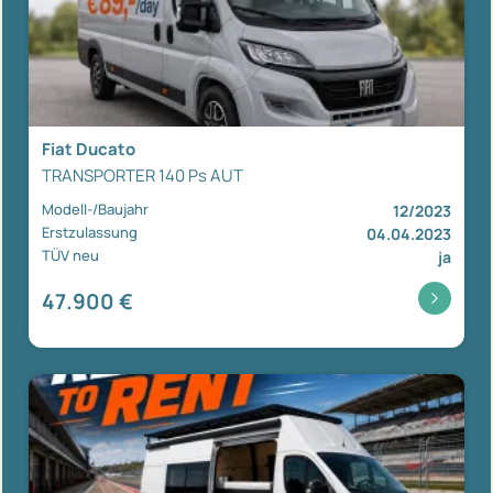
Fiat Ducato
TRANSPORTER 140 Ps AUT
Modell-/Baujahr
12/2023
Erstzulassung
04.04.2023
TÜV neu
ja
47.900 €