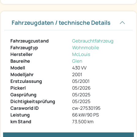
Fahrzeugdaten / technische Details
Fahrzeugzustand
Gebrauchtfahrzeug
Fahrzeugtyp
Wohnmobile
Hersteller
McLouis
Baureihe
Glen
Modell
430 VV
Modelljahr
2001
Erstzulassung
05/2001
Pickerl
05/2026
Gasprüfung
05/2025
Dichtigkeitsprüfung
05/2025
Caraworld ID
cw-27530195
Leistung
66 kW/90 PS
km Stand
73.500 km