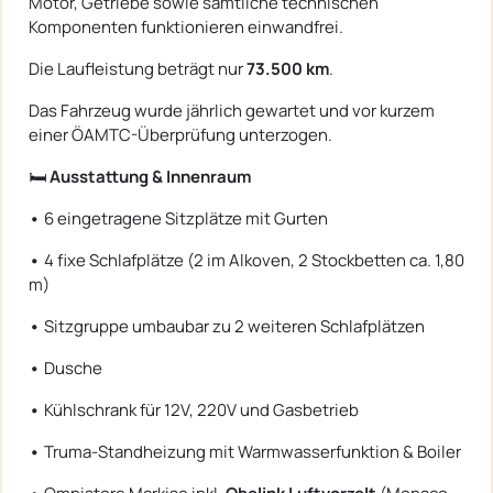
Motor, Getriebe sowie sämtliche technischen
Komponenten funktionieren einwandfrei.
Die Laufleistung beträgt nur
73.500 km
.
Das Fahrzeug wurde jährlich gewartet und vor kurzem
einer ÖAMTC-Überprüfung unterzogen.
🛏️
Ausstattung & Innenraum
•
6 eingetragene Sitzplätze mit Gurten
•
4 fixe Schlafplätze (2 im Alkoven, 2 Stockbetten ca. 1,80
m)
•
Sitzgruppe umbaubar zu 2 weiteren Schlafplätzen
•
Dusche
•
Kühlschrank für 12V, 220V und Gasbetrieb
•
Truma-Standheizung mit Warmwasserfunktion & Boiler