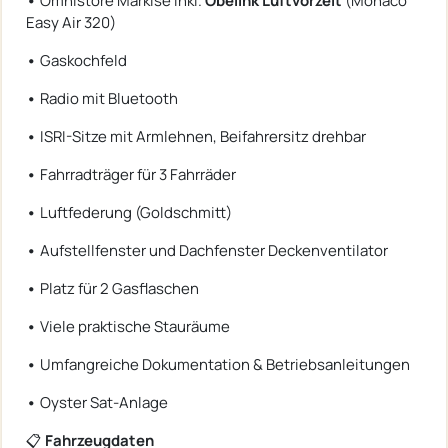
•
Omnistore Markise inkl.
Obelink Luftvorzelt
(Monaco
Easy Air 320)
•
Gaskochfeld
•
Radio mit Bluetooth
•
ISRI-Sitze mit Armlehnen, Beifahrersitz drehbar
•
Fahrradträger für 3 Fahrräder
•
Luftfederung (Goldschmitt)
•
Aufstellfenster und Dachfenster Deckenventilator
•
Platz für 2 Gasflaschen
•
Viele praktische Stauräume
•
Umfangreiche Dokumentation & Betriebsanleitungen
•
Oyster Sat-Anlage
📋
Fahrzeugdaten