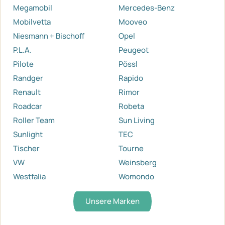
Megamobil
Mercedes-Benz
Mobilvetta
Mooveo
Niesmann + Bischoff
Opel
P.L.A.
Peugeot
Pilote
Pössl
Randger
Rapido
Renault
Rimor
Roadcar
Robeta
Roller Team
Sun Living
Sunlight
TEC
Tischer
Tourne
VW
Weinsberg
Westfalia
Womondo
Unsere Marken