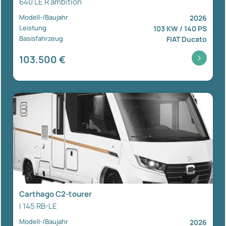
640 LE R ambition
Modell-/Baujahr
2026
Leistung
103 KW / 140 PS
Basisfahrzeug
FIAT Ducato
103.500 €
Carthago C2-tourer
I 145 RB-LE
Modell-/Baujahr
2026