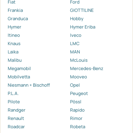
Fiat
Ford
Frankia
GIOTTILINE
Granduca
Hobby
Hymer
Hymer Eriba
Itineo
Iveco
Knaus
LMC
Laika
MAN
Malibu
McLouis
Megamobil
Mercedes-Benz
Mobilvetta
Mooveo
Niesmann + Bischoff
Opel
P.L.A.
Peugeot
Pilote
Pössl
Randger
Rapido
Renault
Rimor
Roadcar
Robeta