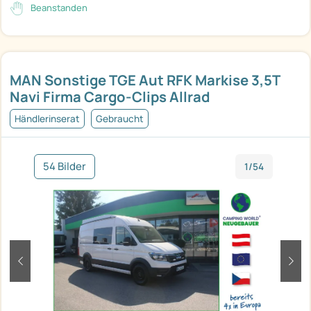
Beanstanden
MAN Sonstige TGE Aut RFK Markise 3,5T
Navi Firma Cargo-Clips Allrad
Händlerinserat
Gebraucht
54 Bilder
1/54
zurück
weit