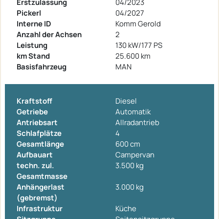
Erstzulassung
04/2023
Pickerl
04/2027
Interne ID
Komm Gerold
Anzahl der Achsen
2
Leistung
130 kW/177 PS
km Stand
25.600 km
Basisfahrzeug
MAN
Kraftstoff
Diesel
Getriebe
Automatik
Antriebsart
Allradantrieb
Schlafplätze
4
Gesamtlänge
600 cm
Aufbauart
Campervan
techn. zul.
3.500 kg
Gesamtmasse
Anhängerlast
3.000 kg
(gebremst)
Infrastruktur
Küche