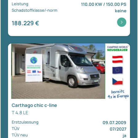
Leistung
110.00 KW / 150.00 PS
Schadstoffklasse/-norm
keine
188.229 €
Carthago chic c-line
T 4.8 LE
Erstzulassung
09.07.2009
TÜV
07/2027
TÜV neu
ja