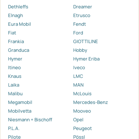
Dethleffs
Dreamer
Elnagh
Etrusco
Eura Mobil
Fendt
Fiat
Ford
Frankia
GIOTTILINE
Granduca
Hobby
Hymer
Hymer Eriba
Itineo
Iveco
Knaus
LMC
Laika
MAN
Malibu
McLouis
Megamobil
Mercedes-Benz
Mobilvetta
Mooveo
Niesmann + Bischoff
Opel
P.L.A.
Peugeot
Pilote
Pössl